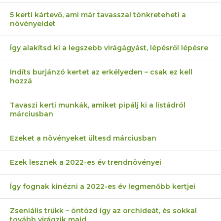
5 kerti kártevő, ami már tavasszal tönkreteheti a
növényeidet
Így alakítsd ki a legszebb virágágyást, lépésről lépésre
Indíts burjánzó kertet az erkélyeden – csak ez kell
hozzá
Tavaszi kerti munkák, amiket pipálj ki a listádról
márciusban
Ezeket a növényeket ültesd márciusban
Ezek lesznek a 2022-es év trendnövényei
Így fognak kinézni a 2022-es év legmenőbb kertjei
Zseniális trükk – öntözd így az orchideát, és sokkal
tovább virágzik majd