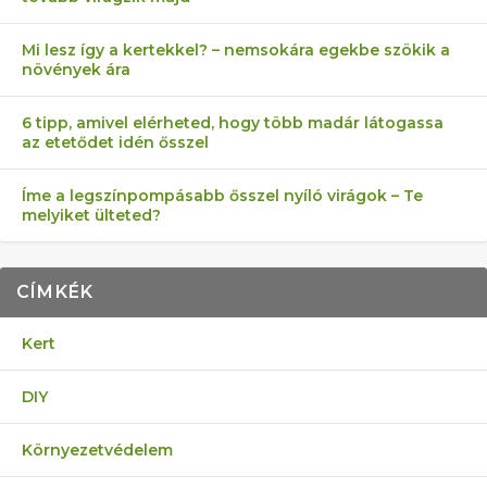
Mi lesz így a kertekkel? – nemsokára egekbe szökik a
növények ára
6 tipp, amivel elérheted, hogy több madár látogassa
az etetődet idén ősszel
Íme a legszínpompásabb ősszel nyíló virágok – Te
melyiket ülteted?
CÍMKÉK
Kert
DIY
Környezetvédelem