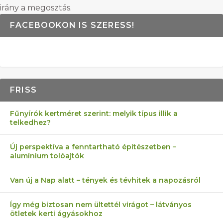
irány a megosztás.
FACEBOOKON IS SZERESS!
FRISS
Fűnyírók kertméret szerint: melyik típus illik a
telkedhez?
Új perspektíva a fenntartható építészetben –
alumínium tolóajtók
Van új a Nap alatt – tények és tévhitek a napozásról
Így még biztosan nem ültettél virágot – látványos
ötletek kerti ágyásokhoz