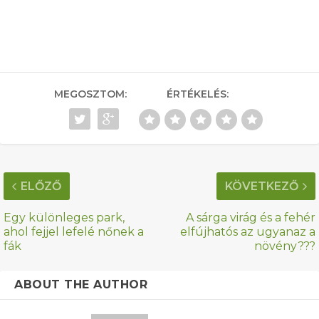
MEGOSZTOM:
ÉRTÉKELÉS:
ELŐZŐ
KÖVETKEZŐ
Egy különleges park,
A sárga virág és a fehér
ahol fejjel lefelé nőnek a
elfújhatós az ugyanaz a
fák
növény???
ABOUT THE AUTHOR