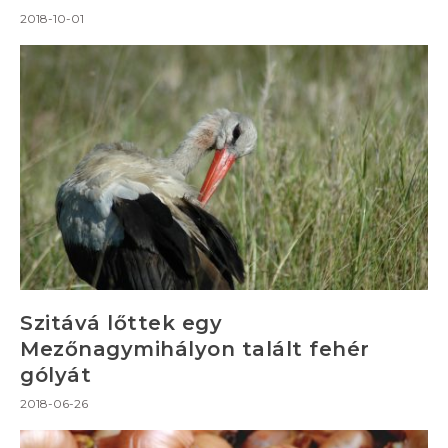
2018-10-01
Szitává lőttek egy
Mezőnagymihályon talált fehér
gólyát
2018-06-26