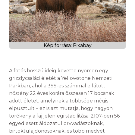
Kép forrása: Pixabay
A fotós hosszú ideig követte nyomon egy
grizzlycsalád életét a Yellowstone Nemzeti
Parkban, ahol a 399-es számmal ellátott
nőstény 22 éves korára összesen 17 bocsnak
adott életet, amelynek a többsége mégis
elpusztult – ez is azt mutatja, hogy nagyon
törékeny a faj jelenlegi stabilitása. 2107-ben 56
egyed esett áldozatul orvvadászoknak,
birtoktulajdonosoknak, és több medvét