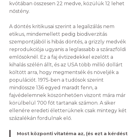
kvótában összesen 22 medve, közülük 12 lehet
nőstény.
A döntés kritikusai szerint a legalizálás nem
etikus, mindemellett pedig biodiverzitás
szempontjából is hibás döntés, a grizzly medvék
reprodukciója ugyanis a leglassabb a szárazföldi
emlősöknél. Ez a faj évtizedekkel ezelőtt a
kihalás szélén állt, és az USA több millió dollárt
költött arra, hogy megmentsék és növeljék a
populációt. 1975-ben a tudósok szerint
mindössze 136 egyed maradt fenn, a
fajvédelemnek köszönhetően viszont mára már
körülbelül 700 főt tartanak számon. A siker
ellenére eredeti életterüknek csak mintegy két
százalékán fordulnak elő.
Most központi vitatéma az, (és ezt a kérdést