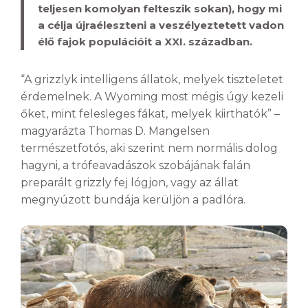
teljesen komolyan felteszik sokan), hogy mi
a célja újraéleszteni a veszélyeztetett vadon
élő fajok populációit a XXI. században.
“A grizzlyk intelligens állatok, melyek tiszteletet
érdemelnek. A Wyoming most mégis úgy kezeli
őket, mint felesleges fákat, melyek kiirthatók” –
magyarázta Thomas D. Mangelsen
természetfotós, aki szerint nem normális dolog
hagyni, a trófeavadászok szobájának falán
preparált grizzly fej lógjon, vagy az állat
megnyúzott bundája kerüljön a padlóra.