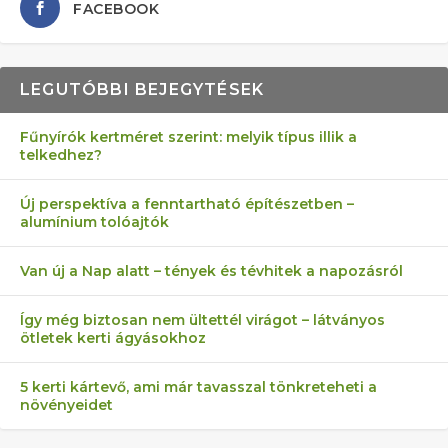
FACEBOOK
LEGUTÓBBI BEJEGYTÉSEK
Fűnyírók kertméret szerint: melyik típus illik a
telkedhez?
AZ ÖNELLÁTÁS 13 PONTJA
6 LEGJOBB NÖVÉNY SZOMSZÉD
MÁRPEDIG A TŰZIJÁTÉK NEM MENŐ!
FÉLREÉRTETT KERTÉSZKEDÉS:
AKI ELDOBÁLJA A CIGICSIKKEKET,
Új perspektíva a fenntartható építészetben –
alumínium tolóajtók
KEZDŐKNEK
ELLEN
TÉRKŐ ÉS MURVA
AZ EGY KÖ…
Van új a Nap alatt – tények és tévhitek a napozásról
Így még biztosan nem ültettél virágot – látványos
ötletek kerti ágyásokhoz
5 kerti kártevő, ami már tavasszal tönkreteheti a
növényeidet