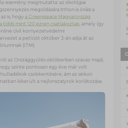
 Az esemény megmutatta: az ökológiai
zennyezés megoldására itthon is óriási a
 az is, hogy
a Greenpeace Magyarország
ta több mint 120 ezren csatlakoztak
, amely így
nline civil környezetvédelmi
rvezet a petíciót október 3-án adja át az
tériumnak (ITM).
éről az Országgyűlés októberben szavaz majd,
ogy szinte pontosan egy éve már volt
hulladékok csökkentésére, ám az akkori
natban kikerült a nejlonszatyrok korlátozása.