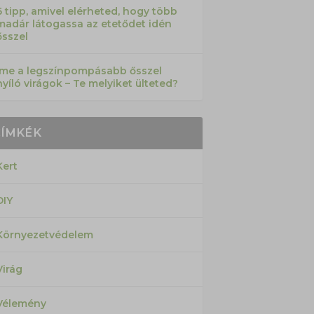
6 tipp, amivel elérheted, hogy több
madár látogassa az etetődet idén
ősszel
Íme a legszínpompásabb ősszel
nyíló virágok – Te melyiket ülteted?
CÍMKÉK
Kert
DIY
Környezetvédelem
Virág
Vélemény