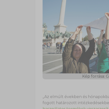
Kép forrása:
„Az elmúlt években és hónapokban
fogott határozott intézkedésekb
használatos termékek visszaszorít