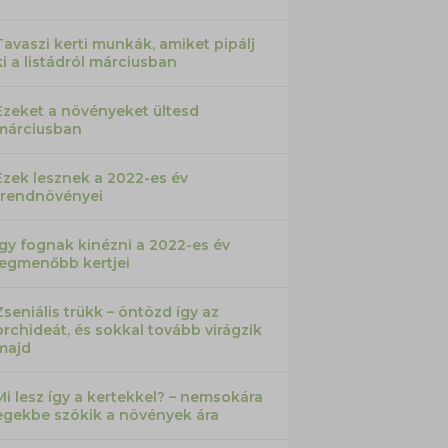
Tavaszi kerti munkák, amiket pipálj
ki a listádról márciusban
Ezeket a növényeket ültesd
márciusban
Ezek lesznek a 2022-es év
trendnövényei
Így fognak kinézni a 2022-es év
legmenőbb kertjei
Zseniális trükk – öntözd így az
orchideát, és sokkal tovább virágzik
majd
Mi lesz így a kertekkel? – nemsokára
egekbe szökik a növények ára