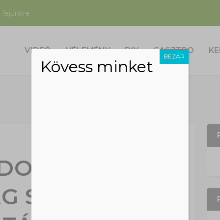
 fejünkre
VIDEÓ
VÉLEMÉNY
DIY
GASZTRO
KE
BEZÁR
Kövess minket
LDOBHATÓ
G SZATYROK