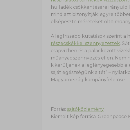
hulladék csökkentésére irányuló 
mind azt bizonyítják: egyre többe
elképesztő méreteket öltő műan
A legfrissebb kutatások szerint a h
részecskékkel szennyezettek
. Ső
csapvízben és a palackozott vizekbe
műanyagszennyezés ellen. Nem ha
kikerüljenek a leglényegesebb el
saját egészségünk a tét” – nyilat
Magyarország kampányfelelőse.
Forrás:
sajtóközlemény
Kiemelt kép forrása: Greenpeace