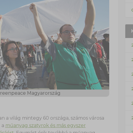
 Greenpeace Magyarország
 a világ mintegy 60 országa, számos városa
e a
műanyag szatyrok és más egyszer
ásáért
. Egymást érik továbbá a műanyag