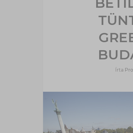
BETI
TÜN
GRE
BUD
Írta
Pro