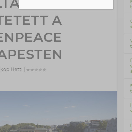
LTÁSÁÉRT
TETETT A
ENPEACE
APESTEN
kop Hetti
|