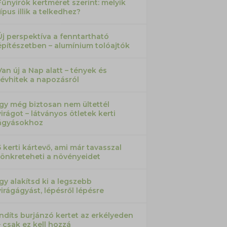
Fűnyírók kertméret szerint: melyik
típus illik a telkedhez?
Új perspektíva a fenntartható
építészetben – alumínium tolóajtók
Van új a Nap alatt – tények és
tévhitek a napozásról
Így még biztosan nem ültettél
virágot – látványos ötletek kerti
ágyásokhoz
5 kerti kártevő, ami már tavasszal
tönkreteheti a növényeidet
Így alakítsd ki a legszebb
virágágyást, lépésről lépésre
Indíts burjánzó kertet az erkélyeden
– csak ez kell hozzá