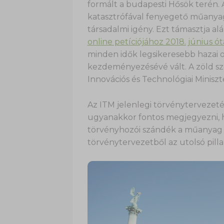
formált a budapesti Hősök terén.
katasztrófával fenyegető műanyags
társadalmi igény. Ezt támasztja alá
online petíciójához 2018. június ó
minden idők legsikeresebb hazai o
kezdeményezésévé vált. A zöld sze
Innovációs és Technológiai Minisz
Az ITM jelenlegi törvénytervezet
ugyanakkor fontos megjegyezni, h
törvényhozói szándék a műanyag 
törvénytervezetből az utolsó pilla