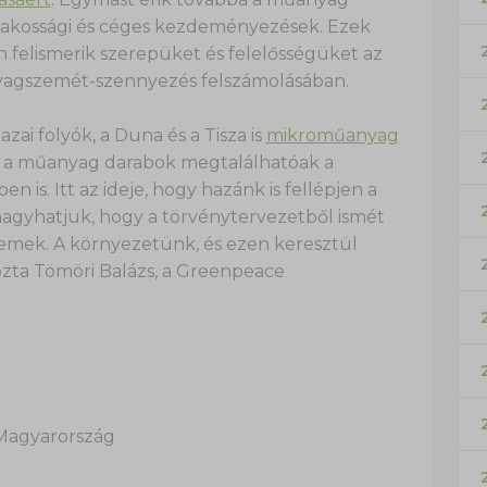
lakossági és céges kezdeményezések. Ezek
n felismerik szerepüket és felelősségüket az
yagszemét-szennyezés felszámolásában.
azai folyók, a Duna és a Tisza is
mikroműanyag
t a műanyag darabok megtalálhatóak a
n is. Itt az ideje, hogy hazánk is fellépjen a
gyhatjuk, hogy a törvénytervezetből ismét
emek. A környezetünk, és ezen keresztül
kozta Tömöri Balázs, a Greenpeace
 Magyarország