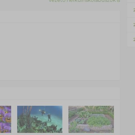
vezető nélküli iskolabuszok is
2