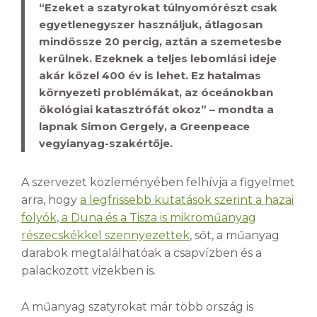
“Ezeket a szatyrokat túlnyomórészt csak
egyetlenegyszer használjuk, átlagosan
mindössze 20 percig, aztán a szemetesbe
kerülnek. Ezeknek a teljes lebomlási ideje
akár közel 400 év is lehet. Ez hatalmas
környezeti problémákat, az óceánokban
ökológiai katasztrófát okoz” – mondta a
lapnak Simon Gergely, a Greenpeace
vegyianyag-szakértője.
A szervezet közleményében felhívja a figyelmet
arra, hogy
a legfrissebb kutatások szerint a hazai
folyók, a Duna és a Tisza is mikroműanyag
részecskékkel szennyezettek
, sőt, a műanyag
darabok megtalálhatóak a csapvízben és a
palackozott vizekben is.
A műanyag szatyrokat már több ország is