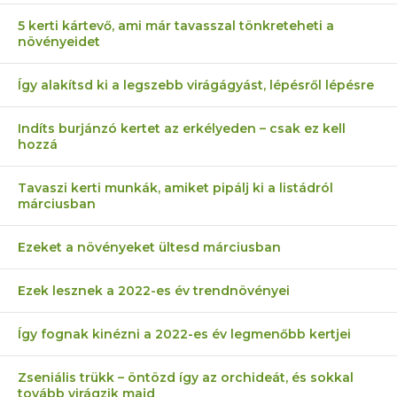
5 kerti kártevő, ami már tavasszal tönkreteheti a
növényeidet
Így alakítsd ki a legszebb virágágyást, lépésről lépésre
Indíts burjánzó kertet az erkélyeden – csak ez kell
hozzá
Tavaszi kerti munkák, amiket pipálj ki a listádról
márciusban
Ezeket a növényeket ültesd márciusban
Ezek lesznek a 2022-es év trendnövényei
Így fognak kinézni a 2022-es év legmenőbb kertjei
Zseniális trükk – öntözd így az orchideát, és sokkal
tovább virágzik majd