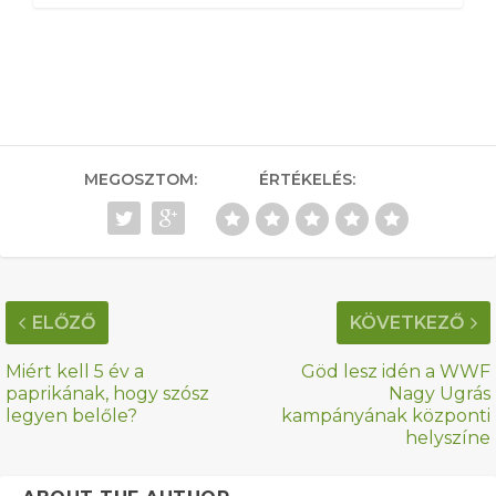
MEGOSZTOM:
ÉRTÉKELÉS:
ELŐZŐ
KÖVETKEZŐ
Miért kell 5 év a
Göd lesz idén a WWF
paprikának, hogy szósz
Nagy Ugrás
legyen belőle?
kampányának központi
helyszíne