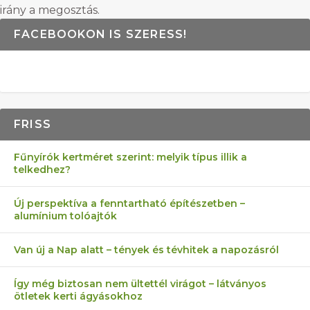
irány a megosztás.
FACEBOOKON IS SZERESS!
FRISS
Fűnyírók kertméret szerint: melyik típus illik a
telkedhez?
Új perspektíva a fenntartható építészetben –
alumínium tolóajtók
Van új a Nap alatt – tények és tévhitek a napozásról
Így még biztosan nem ültettél virágot – látványos
ötletek kerti ágyásokhoz