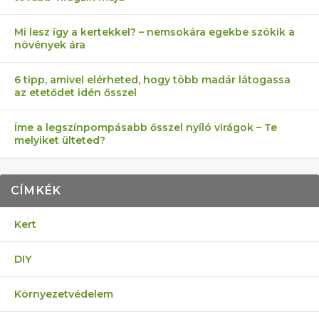
Mi lesz így a kertekkel? – nemsokára egekbe szökik a
növények ára
6 tipp, amivel elérheted, hogy több madár látogassa
az etetődet idén ősszel
Íme a legszínpompásabb ősszel nyíló virágok – Te
melyiket ülteted?
CÍMKÉK
Kert
DIY
Környezetvédelem