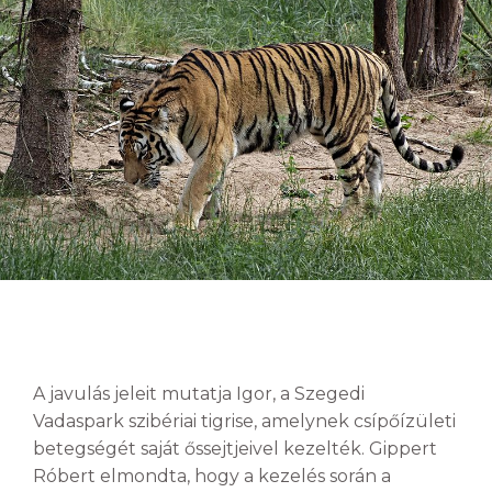
A javulás jeleit mutatja Igor, a Szegedi
Vadaspark szibériai tigrise, amelynek csípőízületi
betegségét saját őssejtjeivel kezelték. Gippert
Róbert elmondta, hogy a kezelés során a