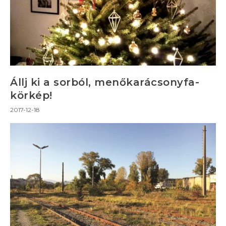
Állj ki a sorból, menőkarácsonyfa-
körkép!
2017-12-18