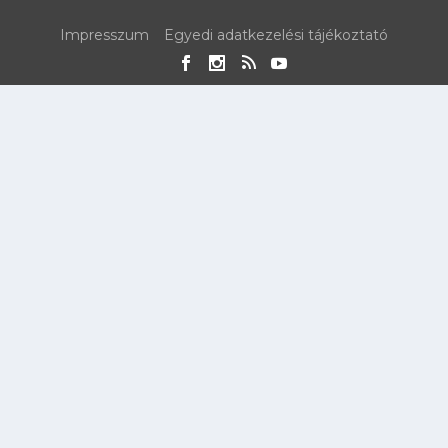
Impresszum
Egyedi adatkezelési tájékoztató