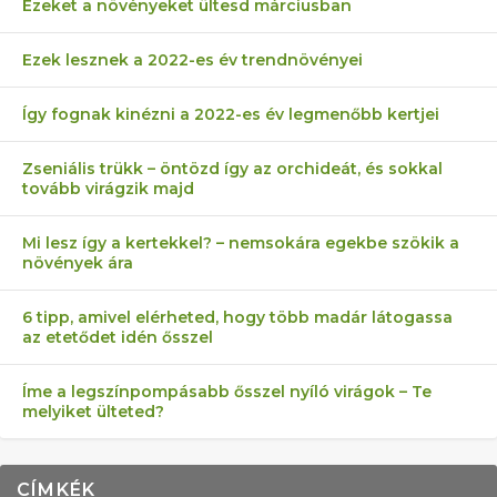
Ezeket a növényeket ültesd márciusban
Ezek lesznek a 2022-es év trendnövényei
Így fognak kinézni a 2022-es év legmenőbb kertjei
Zseniális trükk – öntözd így az orchideát, és sokkal
tovább virágzik majd
Mi lesz így a kertekkel? – nemsokára egekbe szökik a
növények ára
6 tipp, amivel elérheted, hogy több madár látogassa
az etetődet idén ősszel
Íme a legszínpompásabb ősszel nyíló virágok – Te
melyiket ülteted?
CÍMKÉK