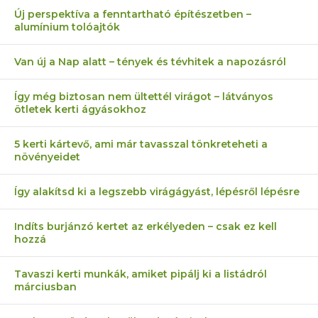
Új perspektíva a fenntartható építészetben –
alumínium tolóajtók
Van új a Nap alatt – tények és tévhitek a napozásról
Így még biztosan nem ültettél virágot – látványos
ötletek kerti ágyásokhoz
5 kerti kártevő, ami már tavasszal tönkreteheti a
növényeidet
Így alakítsd ki a legszebb virágágyást, lépésről lépésre
Indíts burjánzó kertet az erkélyeden – csak ez kell
hozzá
Tavaszi kerti munkák, amiket pipálj ki a listádról
márciusban