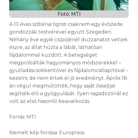
Fotó: MTI
A 13 éves szibériai tigrist csaknem egy évtizede
gondozzák testvérével együtt Szegeden.
Néhány éve egyik csípőjénél duzzanatot vettek
észre, az állat húzta a lábát, láthatóan
fájdalommal küzdött. A betegséget
megpróbálták hagyományos módszerekkel –
gyulladáscsökkentővel és fájdalomcsillapítóval –
kezelni, de nem értek el jó eredményt. Április 18-
án végül megműtötték, hogy saját őssejtjei
segítsék elő a gyógyulását. Ilyen ragadozónál ez
volt az első hasonló beavatkozás.
Forrás: MTI
Kiemelt kép forrása: Europress