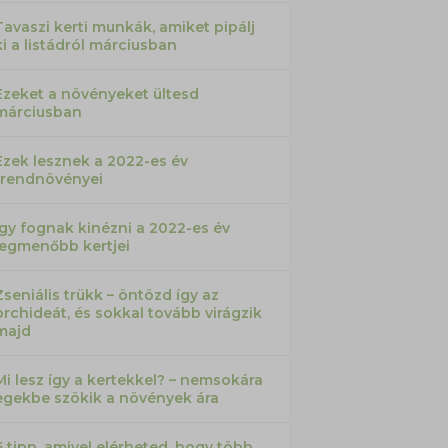
Tavaszi kerti munkák, amiket pipálj
ki a listádról márciusban
Ezeket a növényeket ültesd
márciusban
Ezek lesznek a 2022-es év
trendnövényei
Így fognak kinézni a 2022-es év
legmenőbb kertjei
Zseniális trükk – öntözd így az
orchideát, és sokkal tovább virágzik
majd
Mi lesz így a kertekkel? – nemsokára
egekbe szökik a növények ára
6 tipp, amivel elérheted, hogy több