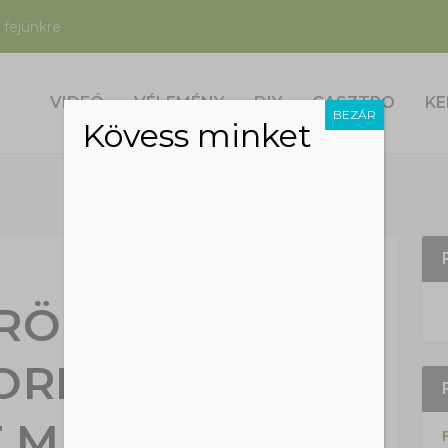
 fejünkre
VIDEÓ
VÉLEMÉNY
DIY
GASZTRO
KE
BEZÁR
Kövess minket
 RÖPPENT A
ORRÁRA, NA
 MI LESZ?