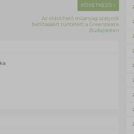
KÖVETKEZŐ
Az eldobható műanyag szatyrok
betiltásáért tüntetett a Greenpeace
Budapesten
ska