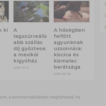
2
 ki
A
A hőségben
legszürreális
felfőtt
abb szállás
agyunknak
díj győztese:
uzsonnára:
a mexikói
kiscica és
kígyóház
kismalac
barátsága
2018-09-14
2018-08-06
 itt lent, a kommentablakban megteheted, ha