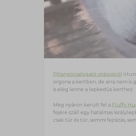
Pillangócsalogató virágokról
írtunk
orgona a kertben, de arra nem is
is elég lenne a lepkedús kerthez.
Még nyáron került fel a
Fluffy Hu
fejére száll egy hatalmas királyle
csak tűr és tűr, semmi fejrázás, 