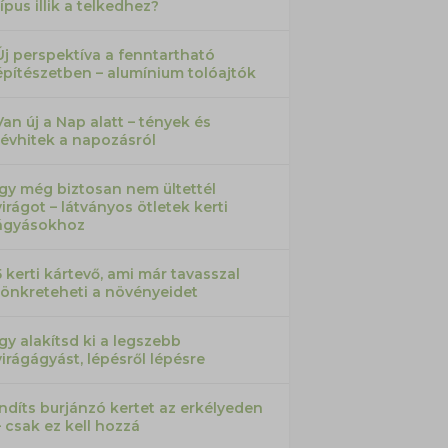
típus illik a telkedhez?
Új perspektíva a fenntartható
építészetben – alumínium tolóajtók
Van új a Nap alatt – tények és
tévhitek a napozásról
Így még biztosan nem ültettél
virágot – látványos ötletek kerti
ágyásokhoz
5 kerti kártevő, ami már tavasszal
tönkreteheti a növényeidet
Így alakítsd ki a legszebb
virágágyást, lépésről lépésre
Indíts burjánzó kertet az erkélyeden
– csak ez kell hozzá