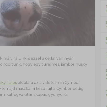
 már, nálunk is ezzel a céllal van nyári
 gondoltunk, hogy egy türelmes, jámbor husky
sky Tales
oldalára ez a videó, amin Cymber
pke, majd mászkálni kezd rajta. Cymber pedig
semmi kaffogva utánakapás, gyönyörű.