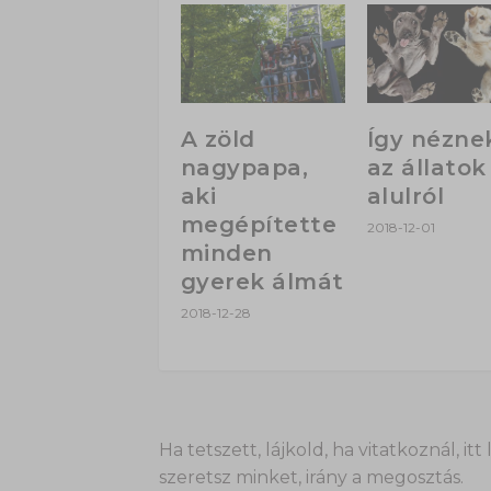
A zöld
Így néznek
nagypapa,
az állatok
aki
alulról
megépítette
2018-12-01
minden
gyerek álmát
2018-12-28
Ha tetszett, lájkold, ha vitatkoznál,
szeretsz minket, irány a megosztás.