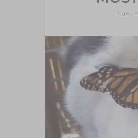
Írta
Soml