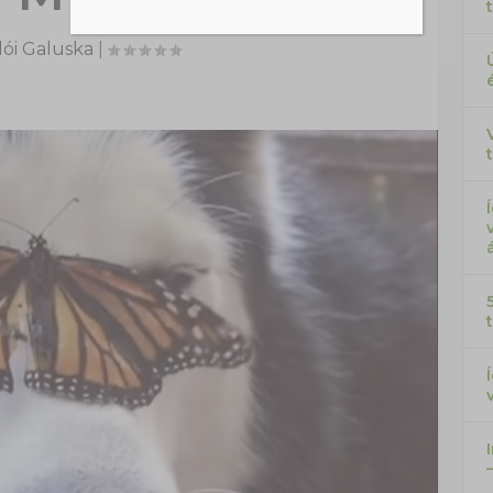
ói Galuska
|