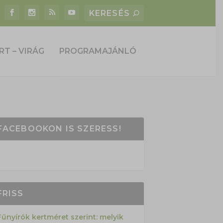
RT – VIRÁG
PROGRAMAJÁNLÓ
FACEBOOKON IS SZERESS!
FRISS
Fűnyírók kertméret szerint: melyik