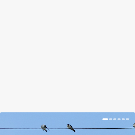
6 KÍSÉRTETIESEN GYÖNYÖRŰ
LAKATLAN HELY, AMIT A
TERMÉSZET VISSZAVETT AZ
EMBERTŐL
by
gardenista
|
május 22, 2021
|
Hír
,
Magazin
|
0
|
Sokszor elfelejtjük, hogy az ember csak egy kis
része a természetnek. Ahogy egyre
terjeszkedünk,...
BŐVEBBEN