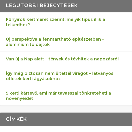
LEGUTÓBBI BEJEGYTÉSEK
Fűnyírók kertméret szerint: melyik típus illik a
telkedhez?
AZ ÖNELLÁTÁS 13 PONTJA
6 LEGJOBB NÖVÉNY SZOMSZÉD
MÁRPEDIG A TŰZIJÁTÉK NEM MENŐ!
AKI ELDOBÁLJA A CIGICSIKKEKET,
FÉLREÉRTETT KERTÉSZKEDÉS:
Új perspektíva a fenntartható építészetben –
alumínium tolóajtók
KEZDŐKNEK
ELLEN
AZ EGY KÖ…
TÉRKŐ ÉS MURVA
Van új a Nap alatt – tények és tévhitek a napozásról
Így még biztosan nem ültettél virágot – látványos
ötletek kerti ágyásokhoz
5 kerti kártevő, ami már tavasszal tönkreteheti a
növényeidet
CÍMKÉK