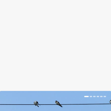
NÖVÉNYI VÍZTISZTÍTÁSSAL
MŰKÖDŐ NYILVÁNOS VÉCÉT
MUTATNAK BE BÉCSBEN
by
Prokop Hetti
|
Oct 22, 2018
|
Hír
|
0
|
Naponta mintegy 250 alkalommal lehet használni,
ami mintegy 60 liternyi vizeletnek felel meg.
BŐVEBBEN