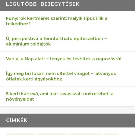
LEGUTÓBBI BEJEGYTÉSEK
Fűnyírók kertméret szerint: melyik típus illik a
telkedhez?
AZ ÖNELLÁTÁS 13 PONTJA
6 LEGJOBB NÖVÉNY SZOMSZÉD
FÉLREÉRTETT KERTÉSZKEDÉS:
AKI ELDOBÁLJA A CIGICSIKKEKET,
MÁRPEDIG A TŰZIJÁTÉK NEM MENŐ!
Új perspektíva a fenntartható építészetben –
alumínium tolóajtók
KEZDŐKNEK
ELLEN
TÉRKŐ ÉS MURVA
AZ EGY KÖ…
Van új a Nap alatt – tények és tévhitek a napozásról
Így még biztosan nem ültettél virágot – látványos
ötletek kerti ágyásokhoz
5 kerti kártevő, ami már tavasszal tönkreteheti a
növényeidet
CÍMKÉK