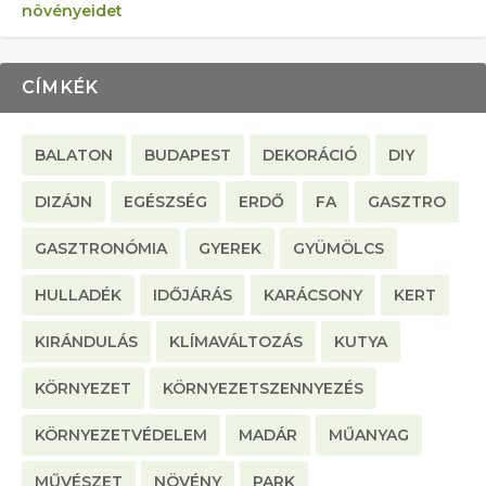
növényeidet
CÍMKÉK
BALATON
BUDAPEST
DEKORÁCIÓ
DIY
DIZÁJN
EGÉSZSÉG
ERDŐ
FA
GASZTRO
GASZTRONÓMIA
GYEREK
GYÜMÖLCS
HULLADÉK
IDŐJÁRÁS
KARÁCSONY
KERT
KIRÁNDULÁS
KLÍMAVÁLTOZÁS
KUTYA
KÖRNYEZET
KÖRNYEZETSZENNYEZÉS
KÖRNYEZETVÉDELEM
MADÁR
MŰANYAG
MŰVÉSZET
NÖVÉNY
PARK