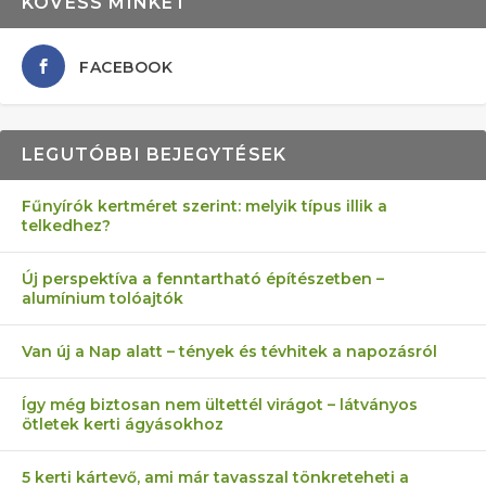
KÖVESS MINKET
FACEBOOK
LEGUTÓBBI BEJEGYTÉSEK
Fűnyírók kertméret szerint: melyik típus illik a
telkedhez?
AZ ÖNELLÁTÁS 13 PONTJA
6 LEGJOBB NÖVÉNY SZOMSZÉD
AKI ELDOBÁLJA A CIGICSIKKEKET,
FÉLREÉRTETT KERTÉSZKEDÉS:
MÁRPEDIG A TŰZIJÁTÉK NEM MENŐ!
Új perspektíva a fenntartható építészetben –
alumínium tolóajtók
KEZDŐKNEK
ELLEN
AZ EGY KÖ…
TÉRKŐ ÉS MURVA
Van új a Nap alatt – tények és tévhitek a napozásról
Így még biztosan nem ültettél virágot – látványos
ötletek kerti ágyásokhoz
5 kerti kártevő, ami már tavasszal tönkreteheti a