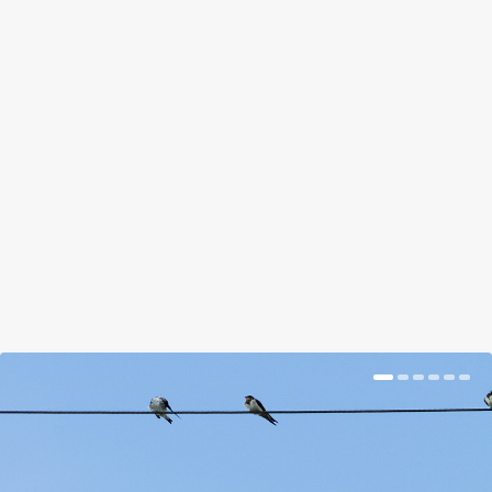
A KASPÓ, AMI EGYÜTT NŐ A
SZOBANÖVÉNYEDDEL
by
Tálas Ági
|
Jul 30, 2018
|
Kishír
|
0
|
Írtunk már a ruháról, ami a gyerekkel együtt
nyúlik, most pedig itt van a virágkaspó, ami képes
a...
BŐVEBBEN