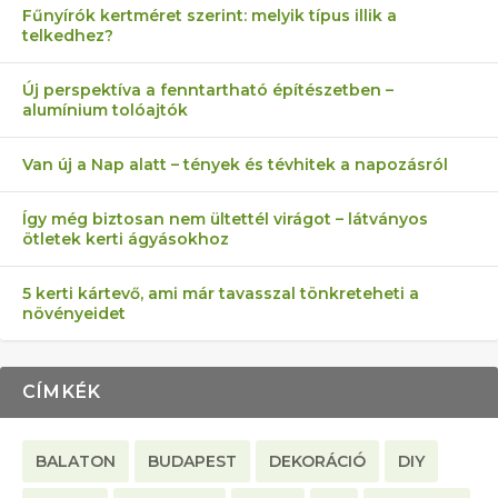
Fűnyírók kertméret szerint: melyik típus illik a
telkedhez?
AZ ÖNELLÁTÁS 13 PONTJA
6 LEGJOBB NÖVÉNY SZOMSZÉD
MÁRPEDIG A TŰZIJÁTÉK NEM MENŐ!
FÉLREÉRTETT KERTÉSZKEDÉS:
AKI ELDOBÁLJA A CIGICSIKKEKET,
Új perspektíva a fenntartható építészetben –
alumínium tolóajtók
KEZDŐKNEK
ELLEN
TÉRKŐ ÉS MURVA
AZ EGY KÖ…
Van új a Nap alatt – tények és tévhitek a napozásról
Így még biztosan nem ültettél virágot – látványos
ötletek kerti ágyásokhoz
5 kerti kártevő, ami már tavasszal tönkreteheti a
növényeidet
CÍMKÉK
BALATON
BUDAPEST
DEKORÁCIÓ
DIY