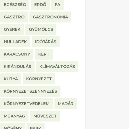
EGÉSZSÉG
ERDŐ
FA
GASZTRO
GASZTRONÓMIA
GYEREK
GYÜMÖLCS
HULLADÉK
IDŐJÁRÁS
KARÁCSONY
KERT
KIRÁNDULÁS
KLÍMAVÁLTOZÁS
KUTYA
KÖRNYEZET
KÖRNYEZETSZENNYEZÉS
KÖRNYEZETVÉDELEM
MADÁR
MŰANYAG
MŰVÉSZET
NÖVÉNY
PARK