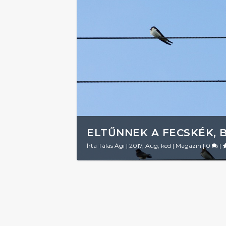
ELTŰNNEK A FECSKÉK, 
Írta
Tálas Ági
|
2017, Aug, ked
|
Magazin
|
0
|