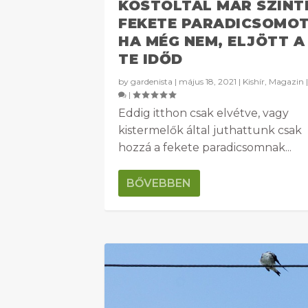
KÓSTOLTÁL MÁR SZINT
FEKETE PARADICSOMO
HA MÉG NEM, ELJÖTT A
TE IDŐD
by
gardenista
|
május 18, 2021
|
Kishír
,
Magazin
|
Eddig itthon csak elvétve, vagy
kistermelők által juthattunk csak
hozzá a fekete paradicsomnak...
BŐVEBBEN