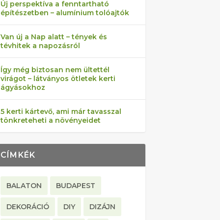
Új perspektíva a fenntartható
építészetben – alumínium tolóajtók
Van új a Nap alatt – tények és
tévhitek a napozásról
Így még biztosan nem ültettél
virágot – látványos ötletek kerti
ágyásokhoz
5 kerti kártevő, ami már tavasszal
tönkreteheti a növényeidet
CÍMKÉK
BALATON
BUDAPEST
DEKORÁCIÓ
DIY
DIZÁJN