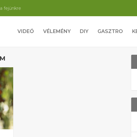
a fejünkre
VIDEÓ
VÉLEMÉNY
DIY
GASZTRO
K
OM