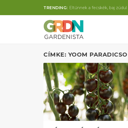
TRENDING:
Eltűnnek a fecskék, baj zúdul 
CÍMKE: YOOM PARADICS