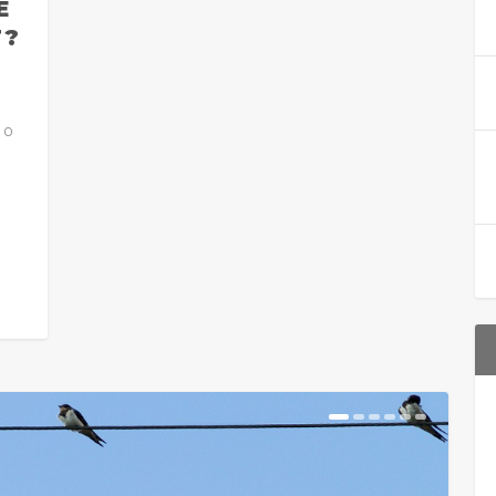
E
T?
|
0