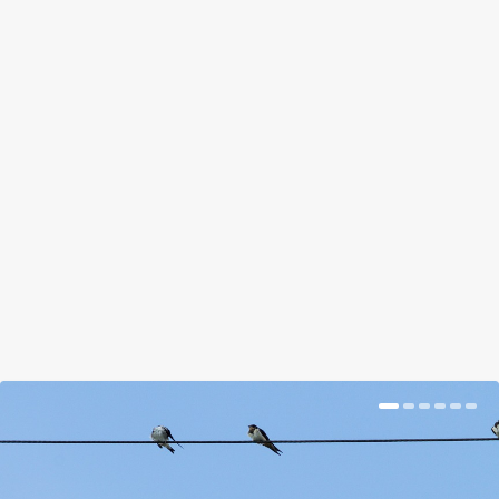
ILYEN FURCSA NARANCSSÁRGA
GOMBAFELHŐKET MÉG SOSEM
LÁTTUNK
by
Somlói Galuska
|
Nov 8, 2018
|
Kishír
|
0
|
Az ég kék. Vagy mégsem?
BŐVEBBEN