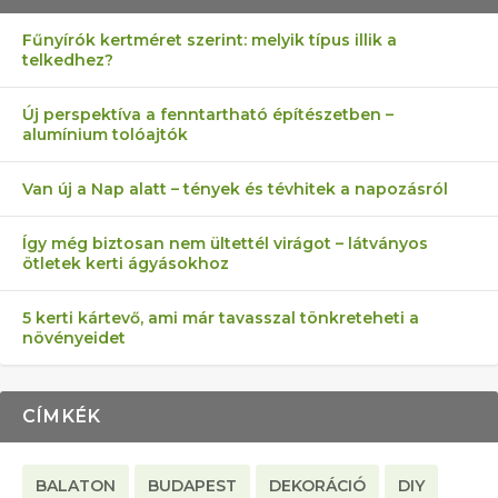
Fűnyírók kertméret szerint: melyik típus illik a
telkedhez?
AZ ÖNELLÁTÁS 13 PONTJA
6 LEGJOBB NÖVÉNY SZOMSZÉD
MÁRPEDIG A TŰZIJÁTÉK NEM MENŐ!
FÉLREÉRTETT KERTÉSZKEDÉS:
AKI ELDOBÁLJA A CIGICSIKKEKET,
Új perspektíva a fenntartható építészetben –
alumínium tolóajtók
KEZDŐKNEK
ELLEN
TÉRKŐ ÉS MURVA
AZ EGY KÖ…
Van új a Nap alatt – tények és tévhitek a napozásról
Így még biztosan nem ültettél virágot – látványos
ötletek kerti ágyásokhoz
5 kerti kártevő, ami már tavasszal tönkreteheti a
növényeidet
CÍMKÉK
BALATON
BUDAPEST
DEKORÁCIÓ
DIY