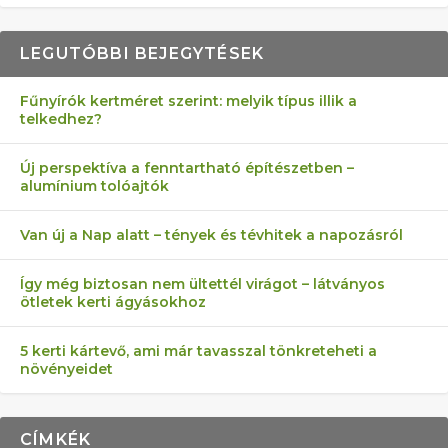
LEGUTÓBBI BEJEGYTÉSEK
Fűnyírók kertméret szerint: melyik típus illik a
telkedhez?
AZ ÖNELLÁTÁS 13 PONTJA
6 LEGJOBB NÖVÉNY SZOMSZÉD
MÁRPEDIG A TŰZIJÁTÉK NEM MENŐ!
FÉLREÉRTETT KERTÉSZKEDÉS:
AKI ELDOBÁLJA A CIGICSIKKEKET,
Új perspektíva a fenntartható építészetben –
alumínium tolóajtók
KEZDŐKNEK
ELLEN
TÉRKŐ ÉS MURVA
AZ EGY KÖ…
Van új a Nap alatt – tények és tévhitek a napozásról
Így még biztosan nem ültettél virágot – látványos
ötletek kerti ágyásokhoz
5 kerti kártevő, ami már tavasszal tönkreteheti a
növényeidet
CÍMKÉK