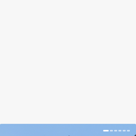
A LEGENDÁS NÖVÉNY, AMI
ÁLLATOT TEREM: A
ZÖLDSÉGBÁRÁNY
by
Somlói Galuska
|
Jul 10, 2018
|
Kishír
|
0
|
A borometz létzését sokáig tényként kezelték,
míg végre rájöttek, hogy mit néztek bárányt
növesztő zöldségnek.
BŐVEBBEN