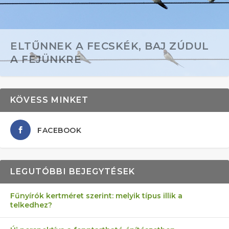
ELTŰNNEK A FECSKÉK, BAJ ZÚDUL
A FEJÜNKRE
KÖVESS MINKET
FACEBOOK
LEGUTÓBBI BEJEGYTÉSEK
Fűnyírók kertméret szerint: melyik típus illik a
telkedhez?
AZ ÖNELLÁTÁS 13 PONTJA
6 LEGJOBB NÖVÉNY SZOMSZÉD
MÁRPEDIG A TŰZIJÁTÉK NEM MENŐ!
FÉLREÉRTETT KERTÉSZKEDÉS:
AKI ELDOBÁLJA A CIGICSIKKEKET,