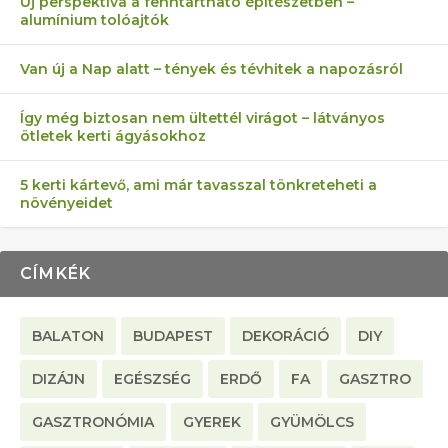
Új perspektíva a fenntartható építészetben –
alumínium tolóajtók
KEZDŐKNEK
ELLEN
TÉRKŐ ÉS MURVA
AZ EGY KÖ…
Van új a Nap alatt – tények és tévhitek a napozásról
Így még biztosan nem ültettél virágot – látványos
ötletek kerti ágyásokhoz
5 kerti kártevő, ami már tavasszal tönkreteheti a
növényeidet
CÍMKÉK
BALATON
BUDAPEST
DEKORÁCIÓ
DIY
DIZÁJN
EGÉSZSÉG
ERDŐ
FA
GASZTRO
GASZTRONÓMIA
GYEREK
GYÜMÖLCS