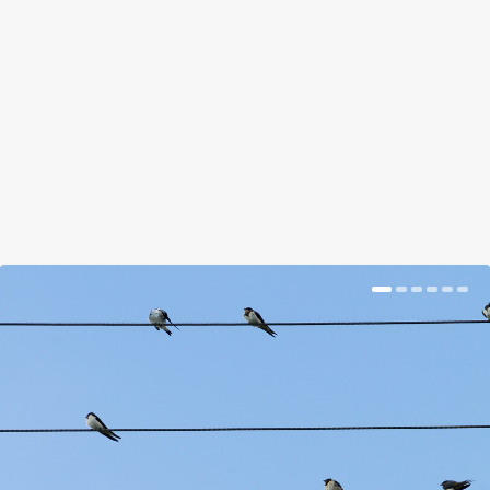
Kiderült, melyik lakó a legnehezebb, a
leghosszabb és a legapróbb. Kalandos volt közel
22 ezer állatot lemázsálni.
BŐVEBBEN