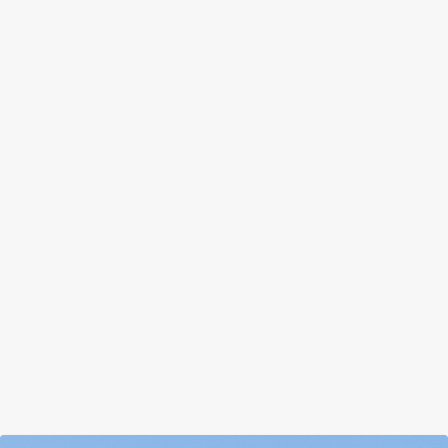
ZUGLÓI SZEMETELŐT ÉRTEK
TETTEN
by
Prokop Hetti
|
Aug 22, 2018
|
Hír
|
0
|
Felismeri valaki ezt az “úriembert”?
BŐVEBBEN