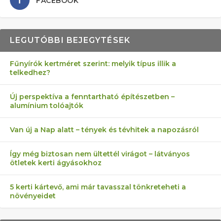
FACEBOOK
LEGUTÓBBI BEJEGYTÉSEK
Fűnyírók kertméret szerint: melyik típus illik a
telkedhez?
AZ ÖNELLÁTÁS 13 PONTJA
6 LEGJOBB NÖVÉNY SZOMSZÉD
MÁRPEDIG A TŰZIJÁTÉK NEM MENŐ!
FÉLREÉRTETT KERTÉSZKEDÉS:
AKI ELDOBÁLJA A CIGICSIKKEKET,
Új perspektíva a fenntartható építészetben –
alumínium tolóajtók
KEZDŐKNEK
ELLEN
TÉRKŐ ÉS MURVA
AZ EGY KÖ…
Van új a Nap alatt – tények és tévhitek a napozásról
Így még biztosan nem ültettél virágot – látványos
ötletek kerti ágyásokhoz
5 kerti kártevő, ami már tavasszal tönkreteheti a
növényeidet