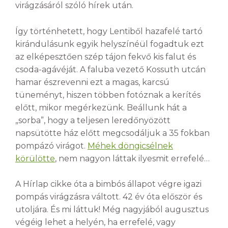
virágzásáról szóló hírek után.
Így történhetett, hogy Lentiből hazafelé tartó
kirándulásunk egyik helyszínéül fogadtuk ezt
az elképesztően szép tájon fekvő kis falut és
csoda-agávéját. A faluba vezető Kossuth utcán
hamar észrevenni ezt a magas, karcsú
tüneményt, hiszen többen fotóznak a kerítés
előtt, mikor megérkezünk. Beállunk hát a
„sorba”, hogy a teljesen leredőnyözött
napsütötte ház előtt megcsodáljuk a 35 fokban
pompázó virágot.
Méhek döngicsélnek
körülötte
, nem nagyon láttak ilyesmit errefelé…
A Hírlap cikke óta a bimbós állapot végre igazi
pompás virágzásra váltott. 42 év óta először és
utoljára. És mi láttuk! Még nagyjából augusztus
végéig lehet a helyén, ha errefelé, vagy