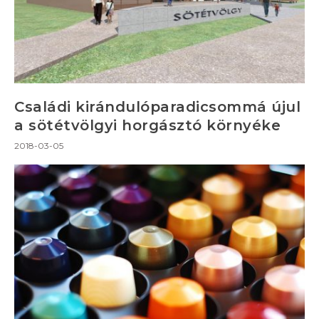
Családi kirándulóparadicsommá újul
a sötétvölgyi horgásztó környéke
2018-03-05