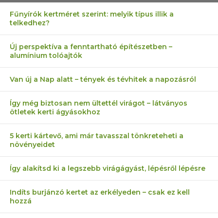
Fűnyírók kertméret szerint: melyik típus illik a
telkedhez?
Új perspektíva a fenntartható építészetben –
alumínium tolóajtók
Van új a Nap alatt – tények és tévhitek a napozásról
Így még biztosan nem ültettél virágot – látványos
ötletek kerti ágyásokhoz
5 kerti kártevő, ami már tavasszal tönkreteheti a
növényeidet
Így alakítsd ki a legszebb virágágyást, lépésről lépésre
Indíts burjánzó kertet az erkélyeden – csak ez kell
hozzá