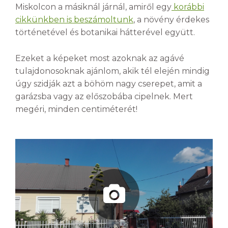
Miskolcon a másiknál járnál, amiről egy
korábbi
cikkünkben is beszámoltunk
, a növény érdekes
történetével és botanikai hátterével együtt.
Ezeket a képeket most azoknak az agávé
tulajdonosoknak ajánlom, akik tél elején mindig
úgy szidják azt a böhöm nagy cserepet, amit a
garázsba vagy az előszobába cipelnek. Mert
megéri, minden centiméterét!