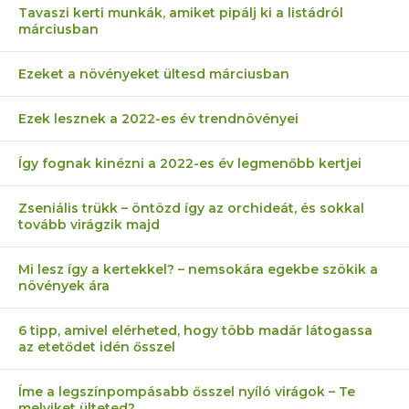
Tavaszi kerti munkák, amiket pipálj ki a listádról
márciusban
Ezeket a növényeket ültesd márciusban
Ezek lesznek a 2022-es év trendnövényei
Így fognak kinézni a 2022-es év legmenőbb kertjei
Zseniális trükk – öntözd így az orchideát, és sokkal
tovább virágzik majd
Mi lesz így a kertekkel? – nemsokára egekbe szökik a
növények ára
6 tipp, amivel elérheted, hogy több madár látogassa
az etetődet idén ősszel
Íme a legszínpompásabb ősszel nyíló virágok – Te
melyiket ülteted?