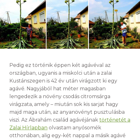
Pedig ez történik éppen két agávéval az
országban, ugyanis a miskolci után a zalai
Kustánszegen is 42 év után virágzott ki egy
agávé. Nagyjából hat méter magasban
lengedezik a növény csodás citromsárga
virágzata, amely – miután sok kis sarjat hagy
majd maga után, az anyanövényt pusztulásba
viszi. Az Ábrahám család agávéjának
történetét a
Zalai Hírlapban
olvastam anyósomék
otthonában, alig egy-két nappal a másik agávé