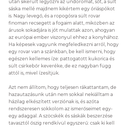
után sikerült legyőzni az undoromat, sőt, a sült
sáska mellé majdnem kikértem egy óriáspókot
is. Nagy levegő, és a ropogósra sült rovar
finoman recsegett a fogaim alatt, miközben az
árusok sokadjára is jót mulattak azon, ahogyan
az európai ember viszonyul ehhez a konyhához.
Ha képesek vagyunk megfeledkezni arról, hogy
egy rovar van a szánkban, be kell ismerni, hogy
egészen kellemes íze: pattogatott kukorica és
sült csirkebőr keveréke, de ez nagyban függ
attól is, mivel ízesítjük.
Azt nem állítom, hogy teljesen rákattantam, de
hazautazásunk után nem sokkal nekiálltam a
házilag elkészített verziónak is, és azóta
rendszeresen sokkolom az ismerőseimet egy-
egy adaggal. A szöcskék és sáskák beszerzése
tavasztól őszig rendkívül egyszerű: csak ki kell