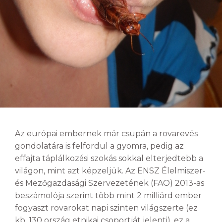
Az európai embernek már csupán a rovarevés
gondolatára is felfordul a gyomra, pedig az
effajta táplálkozási szokás sokkal elterjedtebb a
világon, mint azt képzeljük. Az ENSZ Élelmiszer-
és Mezőgazdasági Szervezetének (FAO) 2013-as
beszámolója szerint több mint 2 milliárd ember
fogyaszt rovarokat napi szinten világszerte (ez
kb. 130 ország etnikai csoportját jelenti), ez a