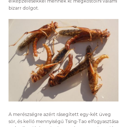
elképzelésekkel mennek ki: megkóstolni valami
bizarr dolgot.
A merészségre azért rásegített egy-két üveg
sör, és kellő mennyiségű Tsing-Tao elfogyasztása