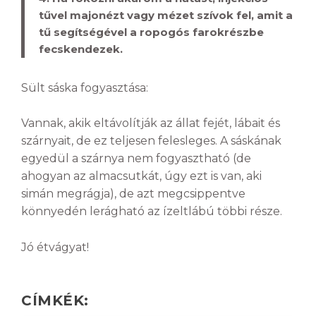
tűvel majonézt vagy mézet szívok fel, amit a
tű segítségével a ropogós farokrészbe
fecskendezek.
Sült sáska fogyasztása:
Vannak, akik eltávolítják az állat fejét, lábait és
szárnyait, de ez teljesen felesleges. A sáskának
egyedül a szárnya nem fogyasztható (de
ahogyan az almacsutkát, úgy ezt is van, aki
simán megrágja), de azt megcsippentve
könnyedén lerágható az ízeltlábú többi része.
Jó étvágyat!
CÍMKÉK: