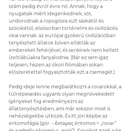
szám pedig évről évre nő. Annak, hogy a
nyugatiak miért idegenkednek, sőt,
undorodnak a ropogósra sült sáskától és
szöcskétől, elsősorban történelmi és civilizációs
okai vannak: az európai gyökerű civilizációban
tenyésztett állatok bőven ellátták az
embereket fehérjével, és senkinek nem kellett
ízeltlábúakra fanyalodnia. (Bár ez sem igaz
teljesen, hiszen az ókori Rómában sokan
előszeretettel fogyasztották ezt a csemegét.)
Pedig ideje lenne megbarátkozni a rovarokkal, a
túlnépesedés ugyanis olyan megnövekedett
igényeket fog eredményezni az
állattenyésztésben, ami már sokszor most is
nehézségekbe ütközik. És itt jön képbe az
entomofágia (gör. – ἔντομος éntomos = „rovar”
és a φᾰγεῖν phagein = „enni”). Egyrészt ezek a kis