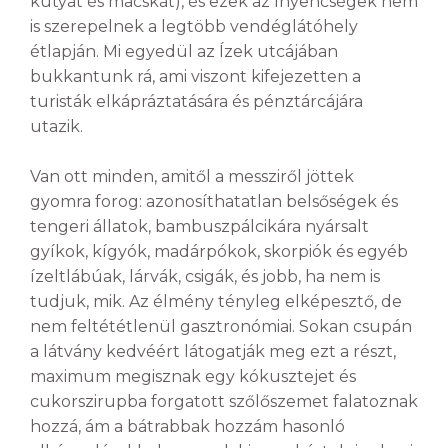
kutyát és macskát), és ezek az ínyencségek nem
is szerepelnek a legtöbb vendéglátóhely
étlapján. Mi egyedül az Ízek utcájában
bukkantunk rá, ami viszont kifejezetten a
turisták elkápráztatására és pénztárcájára
utazik.
Van ott minden, amitől a messziről jöttek
gyomra forog: azonosíthatatlan belsőségek és
tengeri állatok, bambuszpálcikára nyársalt
gyíkok, kígyók, madárpókok, skorpiók és egyéb
ízeltlábúak, lárvák, csigák, és jobb, ha nem is
tudjuk, mik. Az élmény tényleg elképesztő, de
nem feltététlenül gasztronómiai. Sokan csupán
a látvány kedvéért látogatják meg ezt a részt,
maximum megisznak egy kókusztejet és
cukorszirupba forgatott szőlőszemet falatoznak
hozzá, ám a bátrabbak hozzám hasonló