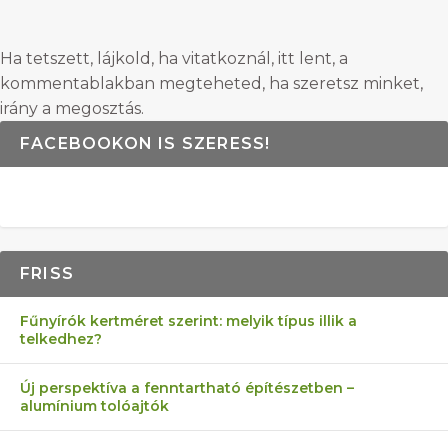
Ha tetszett, lájkold, ha vitatkoznál, itt lent, a
kommentablakban megteheted, ha szeretsz minket,
irány a megosztás.
FACEBOOKON IS SZERESS!
FRISS
Fűnyírók kertméret szerint: melyik típus illik a
telkedhez?
Új perspektíva a fenntartható építészetben –
alumínium tolóajtók