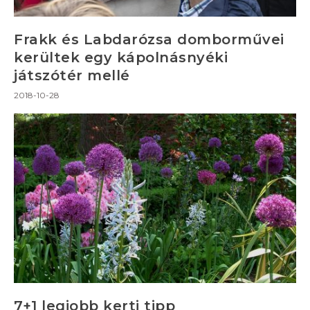
Frakk és Labdarózsa domborművei
kerültek egy kápolnásnyéki
játszótér mellé
2018-10-28
7+1 legjobb kerti tipp