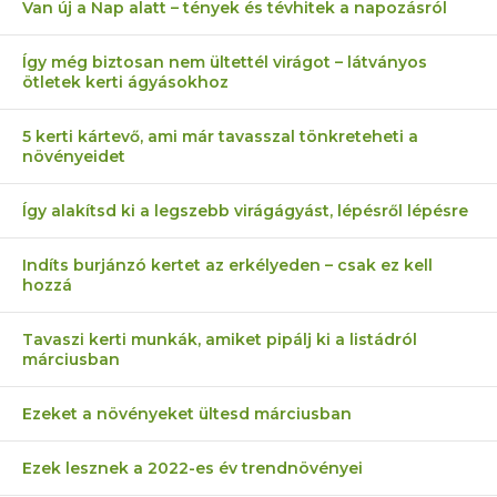
Van új a Nap alatt – tények és tévhitek a napozásról
Így még biztosan nem ültettél virágot – látványos
ötletek kerti ágyásokhoz
5 kerti kártevő, ami már tavasszal tönkreteheti a
növényeidet
Így alakítsd ki a legszebb virágágyást, lépésről lépésre
Indíts burjánzó kertet az erkélyeden – csak ez kell
hozzá
Tavaszi kerti munkák, amiket pipálj ki a listádról
márciusban
Ezeket a növényeket ültesd márciusban
Ezek lesznek a 2022-es év trendnövényei