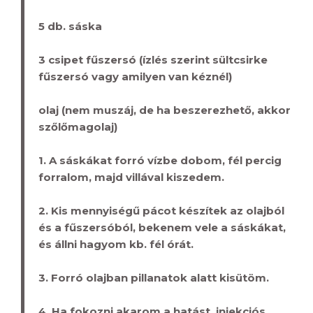
5 db. sáska
3 csipet fűszersó (ízlés szerint sültcsirke
fűszersó vagy amilyen van kéznél)
olaj (nem muszáj, de ha beszerezhető, akkor
szőlőmagolaj)
1. A sáskákat forró vízbe dobom, fél percig
forralom, majd villával kiszedem.
2. Kis mennyiségű pácot készítek az olajból
és a fűszersóból, bekenem vele a sáskákat,
és állni hagyom kb. fél órát.
3. Forró olajban pillanatok alatt kisütöm.
4. Ha fokozni akarom a hatást, injekciós