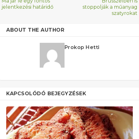
Ma jár le egy fontos
Brüsszelben is
jelentkezési határidő
stoppolják a műanyag
szatyrokat
ABOUT THE AUTHOR
Prokop Hetti
KAPCSOLÓDÓ BEJEGYZÉSEK