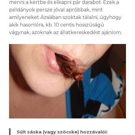
menni a kertbe és elkapni pár darabot. Ezek a
példányok persze jóval apróbbak, mint
amilyeneket Ázsiában szoktak tálalni, úgyhogy
akik hasonlóra, kb. 10 centis hosszúságú
vágynak, azoknak az állatkereskedést ajánlom.
Sült sáska (vagy szöcske) hozzávalói: