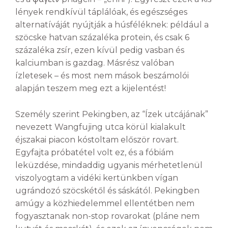
lények rendkívül táplálóak, és egészséges
alternatíváját nyújtják a húsféléknek: például a
szöcske hatvan százaléka protein, és csak 6
százaléka zsír, ezen kívül pedig vasban és
kalciumban is gazdag. Másrész valóban
ízletesek – és most nem mások beszámolói
alapján teszem meg ezt a kijelentést!
Személy szerint Pekingben, az “Ízek utcájának”
nevezett Wangfujing utca körül kialakult
éjszakai piacon kóstoltam először rovart.
Egyfajta próbatétel volt ez, és a fóbiám
leküzdése, mindaddig ugyanis mérhetetlenül
viszolyogtam a vidéki kertünkben vígan
ugrándozó szöcskétől és sáskától. Pekingben
amúgy a közhiedelemmel ellentétben nem
fogyasztanak non-stop rovarokat (pláne nem