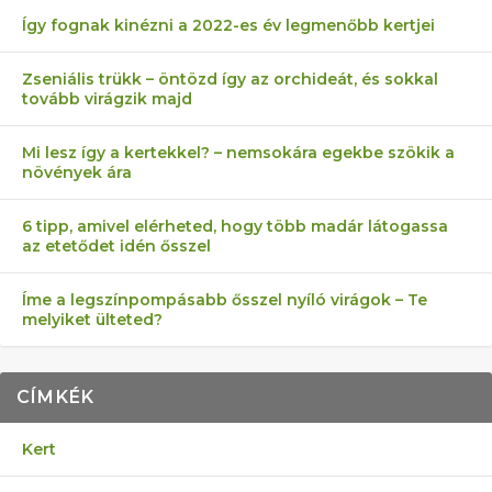
Így fognak kinézni a 2022-es év legmenőbb kertjei
Zseniális trükk – öntözd így az orchideát, és sokkal
tovább virágzik majd
Mi lesz így a kertekkel? – nemsokára egekbe szökik a
növények ára
6 tipp, amivel elérheted, hogy több madár látogassa
az etetődet idén ősszel
Íme a legszínpompásabb ősszel nyíló virágok – Te
melyiket ülteted?
CÍMKÉK
Kert