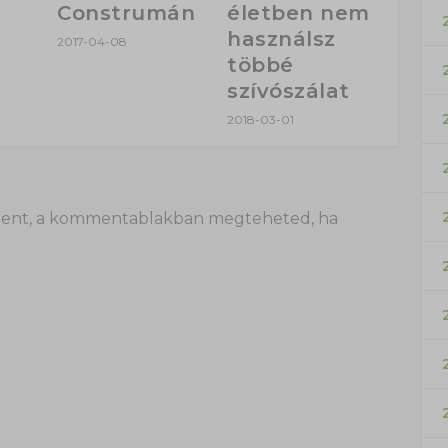
Construmán
életben nem
használsz
2017-04-08
többé
szívószálat
2018-03-01
 itt lent, a kommentablakban megteheted, ha