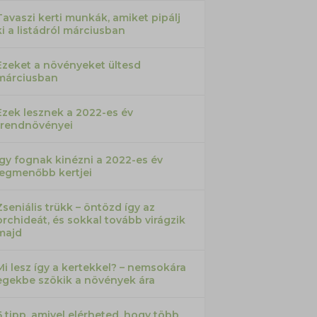
Tavaszi kerti munkák, amiket pipálj
ki a listádról márciusban
Ezeket a növényeket ültesd
márciusban
Ezek lesznek a 2022-es év
trendnövényei
Így fognak kinézni a 2022-es év
legmenőbb kertjei
Zseniális trükk – öntözd így az
orchideát, és sokkal tovább virágzik
majd
Mi lesz így a kertekkel? – nemsokára
egekbe szökik a növények ára
6 tipp, amivel elérheted, hogy több