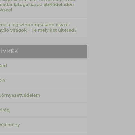
madár látogassa az etetődet idén
ősszel
Íme a legszínpompásabb ősszel
nyíló virágok – Te melyiket ülteted?
CÍMKÉK
Kert
DIY
Környezetvédelem
Virág
Vélemény