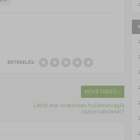
ÉRTÉKELÉS:
KÖVETKEZŐ
Láttál már zivatarban hullámlovagló
csatornafedelet?