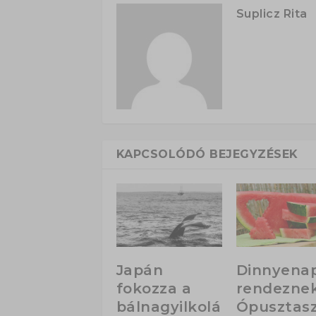
Suplicz Rita
KAPCSOLÓDÓ BEJEGYZÉSEK
Japán
Dinnyena
fokozza a
rendezne
bálnagyilkolá
Ópusztas