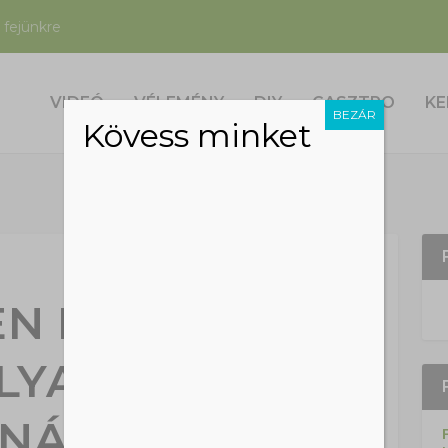
 fejünkre
VIDEÓ
VÉLEMÉNY
DIY
GASZTRO
KE
BEZÁR
Kövess minket
YEN KÖVIRÓZSA
LYA, PLUSZ
NÁZÁS