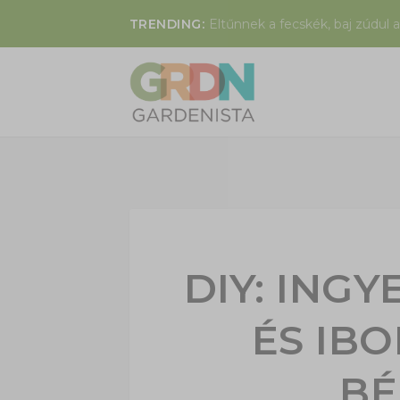
TRENDING:
Eltűnnek a fecskék, baj zúdul a
DIY: ING
ÉS IBO
BÉ