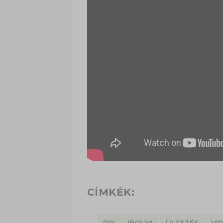
CÍMKÉK:
DIY
IBOLYA
ÜLTETÉS
VI