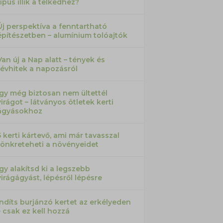
típus illik a telkedhez?
Új perspektíva a fenntartható
építészetben – alumínium tolóajtók
Van új a Nap alatt – tények és
tévhitek a napozásról
Így még biztosan nem ültettél
virágot – látványos ötletek kerti
ágyásokhoz
5 kerti kártevő, ami már tavasszal
tönkreteheti a növényeidet
Így alakítsd ki a legszebb
virágágyást, lépésről lépésre
Indíts burjánzó kertet az erkélyeden
– csak ez kell hozzá