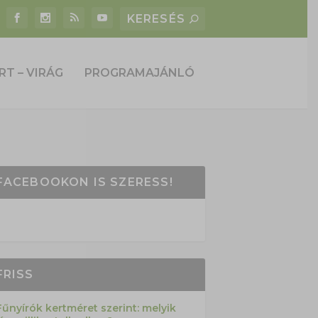
RT – VIRÁG
PROGRAMAJÁNLÓ
FACEBOOKON IS SZERESS!
FRISS
Fűnyírók kertméret szerint: melyik