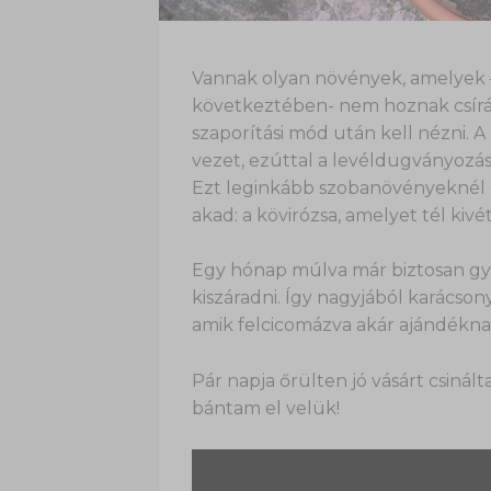
Vannak olyan növények, amelyek –
következtében- nem hoznak csíráz
szaporítási mód után kell nézni.
vezet, ezúttal a levéldugványozá
Ezt leginkább szobanövényeknél é
akad: a kövirózsa, amelyet tél kiv
Egy hónap múlva már biztosan gy
kiszáradni. Így nagyjából karácson
amik felcicomázva akár ajándéknak
Pár napja őrülten jó vásárt csinál
bántam el velük!