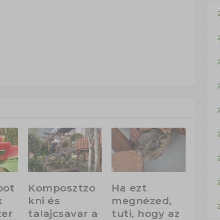
pot
Komposztzo
Ha ezt
k
kni és
megnézed,
zer
talajcsavar a
tuti, hogy az