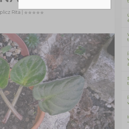
licz Rita
|