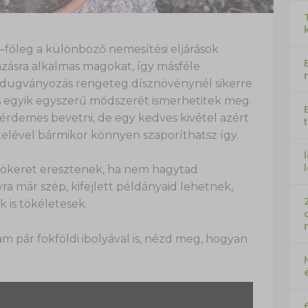
főleg a különböző nemesítési eljárások
ásra alkalmas magokat, így másféle
 A dugványozás rengeteg dísznövénynél sikerre
s egyik egyszerű módszerét ismerhetitek meg.
rdemes bevetni, de egy kedves kivétel azért
ételével bármikor könnyen szaporíthatsz így.
ökeret eresztenek, ha nem hagytad
yra már szép, kifejlett példányaid lehetnek,
 is tökéletesek.
tam pár fokföldi ibolyával is, nézd meg, hogyan