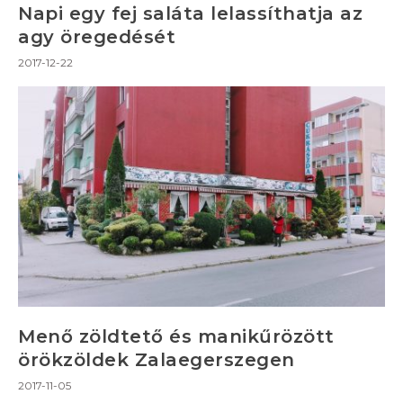
Napi egy fej saláta lelassíthatja az
agy öregedését
2017-12-22
Menő zöldtető és manikűrözött
örökzöldek Zalaegerszegen
2017-11-05