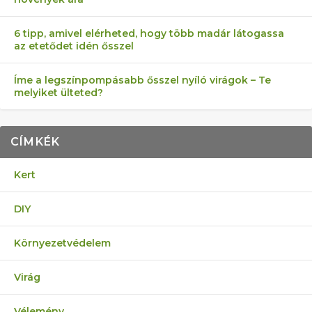
6 tipp, amivel elérheted, hogy több madár látogassa
az etetődet idén ősszel
Íme a legszínpompásabb ősszel nyíló virágok – Te
melyiket ülteted?
CÍMKÉK
Kert
DIY
Környezetvédelem
Virág
Vélemény