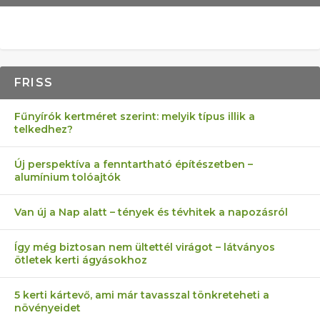
FRISS
Fűnyírók kertméret szerint: melyik típus illik a
telkedhez?
Új perspektíva a fenntartható építészetben –
alumínium tolóajtók
Van új a Nap alatt – tények és tévhitek a napozásról
Így még biztosan nem ültettél virágot – látványos
ötletek kerti ágyásokhoz
5 kerti kártevő, ami már tavasszal tönkreteheti a
növényeidet