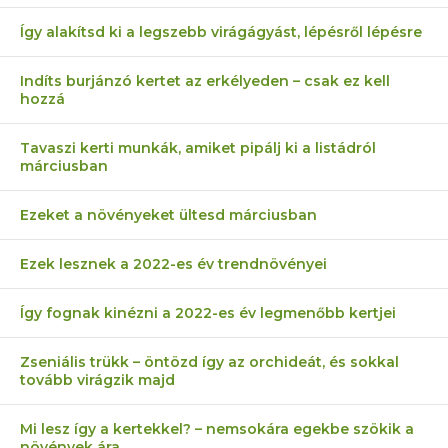
Így alakítsd ki a legszebb virágágyást, lépésről lépésre
Indíts burjánzó kertet az erkélyeden – csak ez kell
hozzá
Tavaszi kerti munkák, amiket pipálj ki a listádról
márciusban
Ezeket a növényeket ültesd márciusban
Ezek lesznek a 2022-es év trendnövényei
Így fognak kinézni a 2022-es év legmenőbb kertjei
Zseniális trükk – öntözd így az orchideát, és sokkal
tovább virágzik majd
Mi lesz így a kertekkel? – nemsokára egekbe szökik a
növények ára