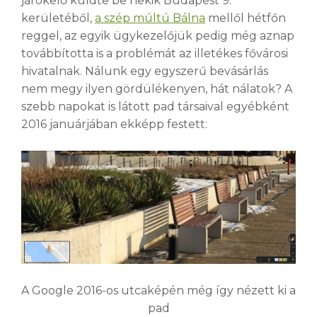
járókelő küldte be nekik Budapest 9.
kerületéből,
a szép múltú Bálna
mellől hétfőn
reggel, az egyik ügykezelőjük pedig még aznap
továbbította is a problémát az illetékes fővárosi
hivatalnak. Nálunk egy egyszerű bevásárlás
nem megy ilyen gördülékenyen, hát nálatok? A
szebb napokat is látott pad társaival egyébként
2016 januárjában ekképp festett:
A Google 2016-os utcaképén még így nézett ki a
pad