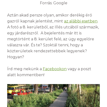
Forrás: Google
Aztán akad persze olyan, amikor derékig érő
gazról kapnak jelentést, mint
az alábbi esetben
.
A fotó a 8. kerületből, az Illés utcából származik,
egy járdarészről. A bejelentés már itt is
megtörtént a 8. kerület felé, az ügy egyelőre
válaszra vár. És te? Szoktál tenni, hogy a
közterületek rendezettebbek legyenek?
Hogyan?
Írd meg nekünk a
Facebookon
vagy a poszt
alatt kommentben!