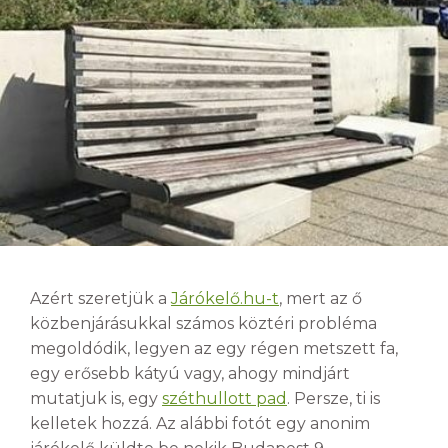
Azért szeretjük a
Járókelő.hu-t
, mert az ő
közbenjárásukkal számos köztéri probléma
megoldódik, legyen az egy régen metszett fa,
egy erősebb kátyú vagy, ahogy mindjárt
mutatjuk is, egy
széthullott pad
. Persze, ti is
kelletek hozzá. Az alábbi fotót egy anonim