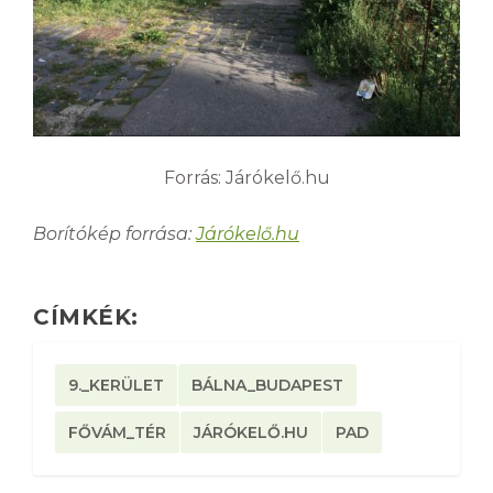
Forrás: Járókelő.hu
Borítókép forrása:
Járókelő.hu
CÍMKÉK:
9._KERÜLET
BÁLNA_BUDAPEST
FŐVÁM_TÉR
JÁRÓKELŐ.HU
PAD