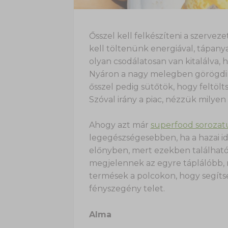
Ősszel kell felkészíteni a szerveze
kell töltenünk energiával, tápany
olyan csodálatosan van kitalálva, 
Nyáron a nagy melegben görögdin
ősszel pedig sütőtök, hogy feltölt
Szóval irány a piac, nézzük milye
Ahogy azt már
superfood sorozat
legegészségesebben, ha a hazai i
előnyben, mert ezekben található 
megjelennek az egyre táplálóbb,
termések a polcokon, hogy segítse
fényszegény telet.
Alma