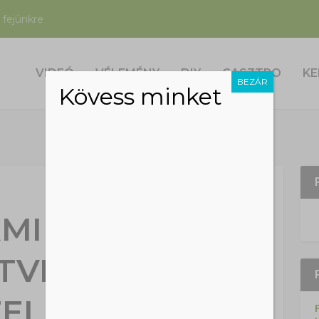
 fejünkre
VIDEÓ
VÉLEMÉNY
DIY
GASZTRO
KE
BEZÁR
Kövess minket
TAMINBOMBÁK,
TVÉSZELD A
TELET