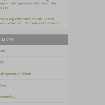
madár látogassa az etetődet idén
ősszel
Íme a legszínpompásabb ősszel
nyíló virágok – Te melyiket ülteted?
CÍMKÉK
Kert
DIY
Környezetvédelem
Virág
Vélemény