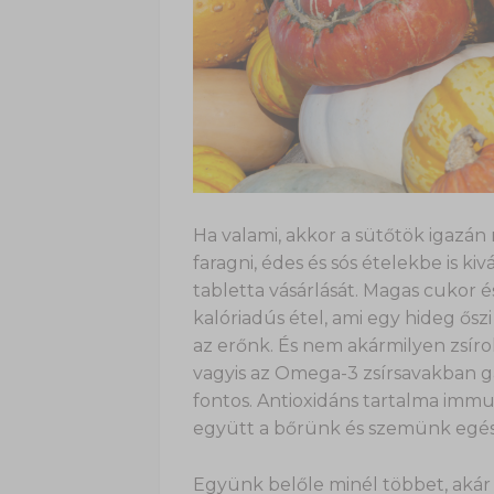
Ha valami, akkor a sütőtök igazán
faragni, édes és sós ételekbe is ki
tabletta vásárlását. Magas cukor
kalóriadús étel, ami egy hideg ősz
az erőnk. És nem akármilyen zsír
vagyis az Omega-3 zsírsavakban ga
fontos. Antioxidáns tartalma immu
együtt a bőrünk és szemünk egészs
Együnk belőle minél többet, akár l