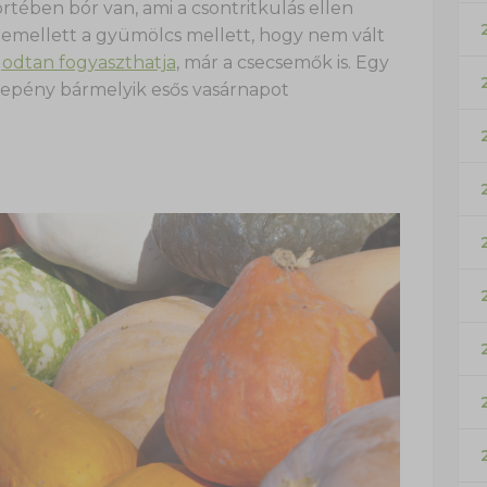
tében bór van, ami a csontritkulás ellen
v emellett a gyümölcs mellett, hogy nem vált
odtan fogyaszthatja
, már a csecsemők is. Egy
s lepény bármelyik esős vasárnapot