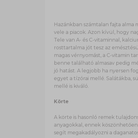
Hazánkban számtalan fajta alma m
vele a piacok. Azon kívül, hogy na
Tele van A- és C-vitaminnal, kal
rosttartalma jót tesz az emésztés
magas vérnyomást, a C-vitamin tar
benne található almasav pedig mé
jó hatást. A legjobb ha nyersen f
egyet a tízórai mellé. Salátákba
mellé is kiváló.
Körte
A körte is hasonló remek tulajdons
anyagokkal, ennek köszönhetően óv
segít megakadályozni a daganatos 