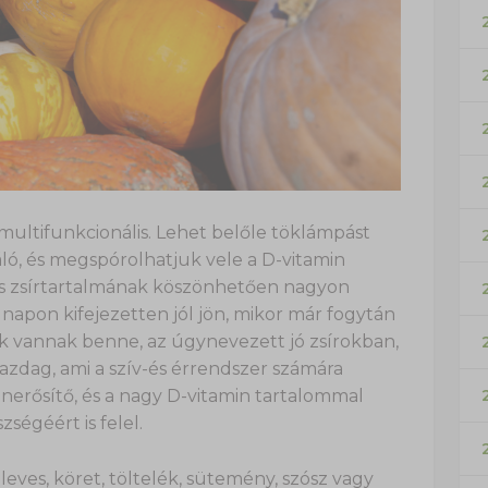
 multifunkcionális. Lehet belőle töklámpást
váló, és megspórolhatjuk vele a D-vitamin
 és zsírtartalmának köszönhetően nagyon
i napon kifejezetten jól jön, mikor már fogytán
ok vannak benne, az úgynevezett jó zsírokban,
zdag, ami a szív-és érrendszer számára
nerősítő, és a nagy D-vitamin tartalommal
égéért is felel.
eves, köret, töltelék, sütemény, szósz vagy