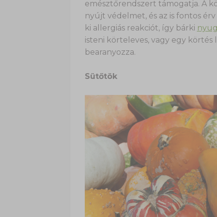
emésztőrendszert támogatja. A kör
nyújt védelmet, és az is fontos ér
ki allergiás reakciót, így bárki
nyug
isteni körteleves, vagy egy körté
bearanyozza.
Sütőtök