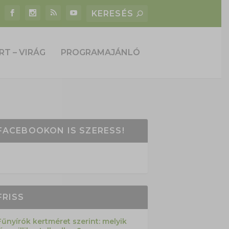
RT – VIRÁG
PROGRAMAJÁNLÓ
FACEBOOKON IS SZERESS!
FRISS
Fűnyírók kertméret szerint: melyik