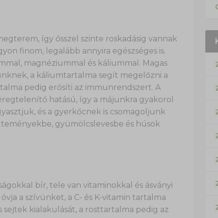
egterem, így ősszel szinte roskadásig vannak
gyon finom, legalább annyira egészséges is.
ciummal, magnéziummal és káliummal. Magas
ünknek, a káliumtartalma segít megelőzni a
talma pedig erősíti az immunrendszert. A
regtelenítő hatású, így a májunkra gyakorol
ogyasztjuk, és a gyerkőcnek is csomagoljunk
, süteményekbe, gyümölcslevesbe és húsok
ágokkal bír, tele van vitaminokkal és ásványi
ja a szívünket, a C- és K-vitamin tartalma
sejtek kialakulását, a rosttartalma pedig az