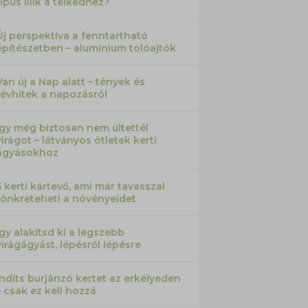
típus illik a telkedhez?
Új perspektíva a fenntartható
építészetben – alumínium tolóajtók
Van új a Nap alatt – tények és
tévhitek a napozásról
Így még biztosan nem ültettél
virágot – látványos ötletek kerti
ágyásokhoz
5 kerti kártevő, ami már tavasszal
tönkreteheti a növényeidet
Így alakítsd ki a legszebb
virágágyást, lépésről lépésre
Indíts burjánzó kertet az erkélyeden
– csak ez kell hozzá