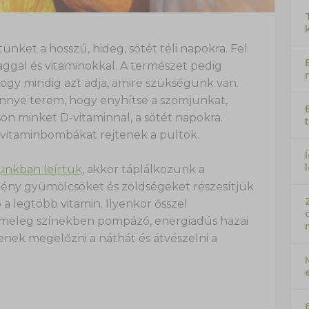
tünket a hosszú, hideg, sötét téli napokra. Fel
aggal és vitaminokkal. A természet pedig
hogy mindig azt adja, amire szükségünk van.
nye terem, hogy enyhítse a szomjunkat,
sön minket D-vitaminnal, a sötét napokra.
n vitaminbombákat rejtenek a pultok.
unkban leírtuk
, akkor táplálkozunk a
dény gyümölcsöket és zöldségeket részesítjük
a legtöbb vitamin. Ilyenkor ősszel
 meleg színekben pompázó, energiadús hazai
nek megelőzni a náthát és átvészelni a