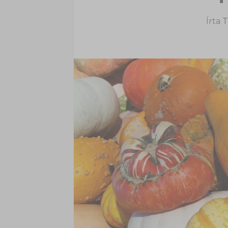
Írta
T