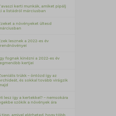
Tavaszi kerti munkák, amiket pipálj
ki a listádról márciusban
Ezeket a növényeket ültesd
márciusban
Ezek lesznek a 2022-es év
trendnövényei
Így fognak kinézni a 2022-es év
legmenőbb kertjei
Zseniális trükk – öntözd így az
orchideát, és sokkal tovább virágzik
majd
Mi lesz így a kertekkel? – nemsokára
egekbe szökik a növények ára
6 tipp, amivel elérheted, hogy több