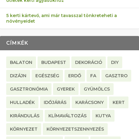
ötletek kerti ágyásokhoz
5 kerti kártevő, ami már tavasszal tönkreteheti a
növényeidet
CÍMKÉK
BALATON
BUDAPEST
DEKORÁCIÓ
DIY
DIZÁJN
EGÉSZSÉG
ERDŐ
FA
GASZTRO
GASZTRONÓMIA
GYEREK
GYÜMÖLCS
HULLADÉK
IDŐJÁRÁS
KARÁCSONY
KERT
KIRÁNDULÁS
KLÍMAVÁLTOZÁS
KUTYA
KÖRNYEZET
KÖRNYEZETSZENNYEZÉS