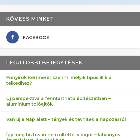
KÖVESS MINKET
FACEBOOK
LEGUTÓBBI BEJEGYTÉSEK
Fűnyírók kertméret szerint: melyik típus illik a
telkedhez?
AZ ÖNELLÁTÁS 13 PONTJA
6 LEGJOBB NÖVÉNY SZOMSZÉD
FÉLREÉRTETT KERTÉSZKEDÉS:
AKI ELDOBÁLJA A CIGICSIKKEKET,
MÁRPEDIG A TŰZIJÁTÉK NEM MENŐ!
Új perspektíva a fenntartható építészetben –
alumínium tolóajtók
KEZDŐKNEK
ELLEN
TÉRKŐ ÉS MURVA
AZ EGY KÖ…
Van új a Nap alatt – tények és tévhitek a napozásról
Így még biztosan nem ültettél virágot – látványos