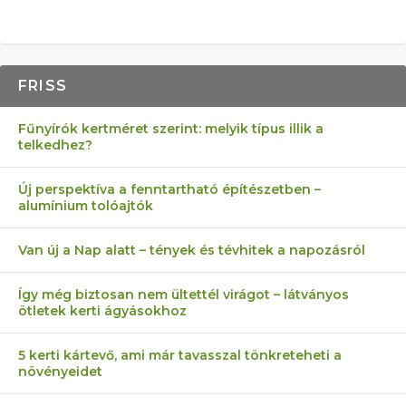
FRISS
Fűnyírók kertméret szerint: melyik típus illik a
telkedhez?
Új perspektíva a fenntartható építészetben –
alumínium tolóajtók
Van új a Nap alatt – tények és tévhitek a napozásról
Így még biztosan nem ültettél virágot – látványos
ötletek kerti ágyásokhoz
5 kerti kártevő, ami már tavasszal tönkreteheti a
növényeidet