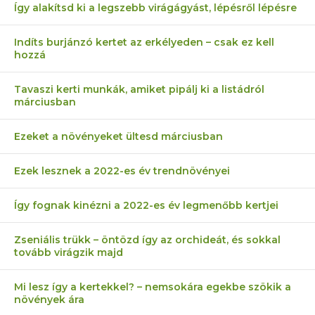
Így alakítsd ki a legszebb virágágyást, lépésről lépésre
Indíts burjánzó kertet az erkélyeden – csak ez kell
hozzá
Tavaszi kerti munkák, amiket pipálj ki a listádról
márciusban
Ezeket a növényeket ültesd márciusban
Ezek lesznek a 2022-es év trendnövényei
Így fognak kinézni a 2022-es év legmenőbb kertjei
Zseniális trükk – öntözd így az orchideát, és sokkal
tovább virágzik majd
Mi lesz így a kertekkel? – nemsokára egekbe szökik a
növények ára