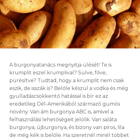
A burgonyatanács megnyitja ülését! Te is
krumplit eszel krumplival? Sülve, főve,
pürésítve? Tudtad, hogy a krumplit nem csak
eszik, de isszák is? Belőle készül a vodka és még
gyulladáscsökkentő hatással is bír ez az
eredetileg Dél-Amerikából származó gumós
növény. Van ám burgonya ABC is, amivel a
felhasználási lehetőségeit jelölik. Van saláta
burgonya, újburgonya, és bizony van piros, lila
de még kék is belőle. Ha szeretnél minél többet