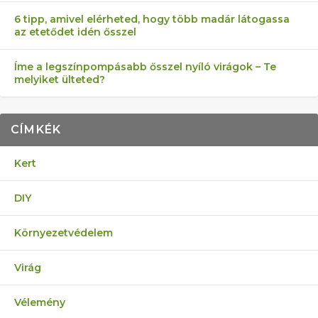
6 tipp, amivel elérheted, hogy több madár látogassa
az etetődet idén ősszel
Íme a legszínpompásabb ősszel nyíló virágok – Te
melyiket ülteted?
CÍMKÉK
Kert
DIY
Környezetvédelem
Virág
Vélemény