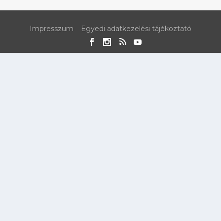
Impresszum
Egyedi adatkezelési tájékoztató