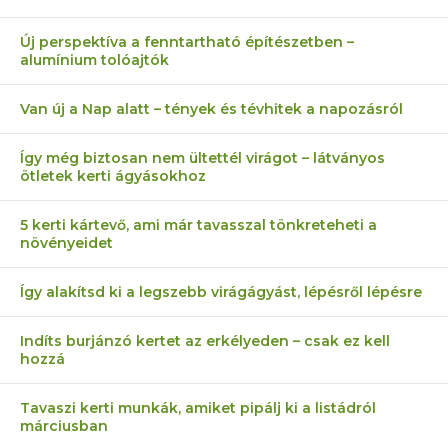
Új perspektíva a fenntartható építészetben –
alumínium tolóajtók
Van új a Nap alatt – tények és tévhitek a napozásról
Így még biztosan nem ültettél virágot – látványos
ötletek kerti ágyásokhoz
5 kerti kártevő, ami már tavasszal tönkreteheti a
növényeidet
Így alakítsd ki a legszebb virágágyást, lépésről lépésre
Indíts burjánzó kertet az erkélyeden – csak ez kell
hozzá
Tavaszi kerti munkák, amiket pipálj ki a listádról
márciusban