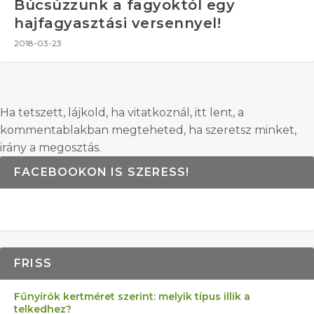
Búcsúzzunk a fagyoktól egy
hajfagyasztási versennyel!
2018-03-23
Ha tetszett, lájkold, ha vitatkoznál, itt lent, a
kommentablakban megteheted, ha szeretsz minket,
irány a megosztás.
FACEBOOKON IS SZERESS!
FRISS
Fűnyírók kertméret szerint: melyik típus illik a
telkedhez?