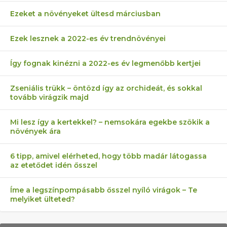
Ezeket a növényeket ültesd márciusban
Ezek lesznek a 2022-es év trendnövényei
Így fognak kinézni a 2022-es év legmenőbb kertjei
Zseniális trükk – öntözd így az orchideát, és sokkal
tovább virágzik majd
Mi lesz így a kertekkel? – nemsokára egekbe szökik a
növények ára
6 tipp, amivel elérheted, hogy több madár látogassa
az etetődet idén ősszel
Íme a legszínpompásabb ősszel nyíló virágok – Te
melyiket ülteted?