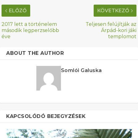
ELŐZŐ
KÖVETKEZŐ
2017 lett a történelem
Teljesen felújítják az
második legperzselőbb
Árpád-kori jáki
éve
templomot
ABOUT THE AUTHOR
Somlói Galuska
KAPCSOLÓDÓ BEJEGYZÉSEK