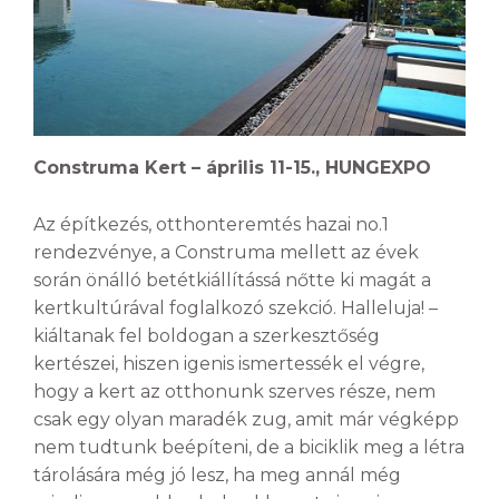
Construma Kert – április 11-15., HUNGEXPO
Az építkezés, otthonteremtés hazai no.1
rendezvénye, a Construma mellett az évek
során önálló betétkiállítássá nőtte ki magát a
kertkultúrával foglalkozó szekció. Halleluja! –
kiáltanak fel boldogan a szerkesztőség
kertészei, hiszen igenis ismertessék el végre,
hogy a kert az otthonunk szerves része, nem
csak egy olyan maradék zug, amit már végképp
nem tudtunk beépíteni, de a biciklik meg a létra
tárolására még jó lesz, ha meg annál még