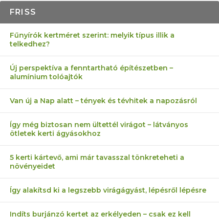
FRISS
Fűnyírók kertméret szerint: melyik típus illik a
telkedhez?
Új perspektíva a fenntartható építészetben –
alumínium tolóajtók
Van új a Nap alatt – tények és tévhitek a napozásról
Így még biztosan nem ültettél virágot – látványos
ötletek kerti ágyásokhoz
5 kerti kártevő, ami már tavasszal tönkreteheti a
növényeidet
Így alakítsd ki a legszebb virágágyást, lépésről lépésre
Indíts burjánzó kertet az erkélyeden – csak ez kell