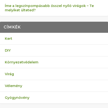
Íme a legszínpompásabb ősszel nyíló virágok – Te
melyiket ülteted?
CÍMKÉK
Kert
DIY
Környezetvédelem
Virág
Vélemény
Gyógynövény