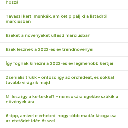
hozzá
Tavaszi kerti munkák, amiket pipálj ki a listádról
márciusban
Ezeket a növényeket ültesd márciusban
Ezek lesznek a 2022-es év trendnövényei
Így fognak kinézni a 2022-es év legmenőbb kertjei
Zseniális trükk – öntözd így az orchideát, és sokkal
tovább virágzik majd
Mi lesz így a kertekkel? – nemsokára egekbe szökik a
növények ára
6 tipp, amivel elérheted, hogy több madár látogassa
az etetődet idén ősszel