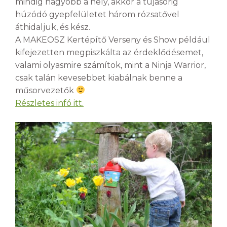
mindig nagyobb a hely, akkor a tujasorig
húzódó gyepfelületet három rózsatővel
áthidaljuk, és kész.
A MAKEOSZ Kertépítő Verseny és Show például
kifejezetten megpiszkálta az érdeklődésemet,
valami olyasmire számítok, mint a Ninja Warrior,
csak talán kevesebbet kiabálnak benne a
műsorvezetők
Részletes infó itt.