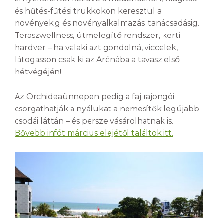
és hűtés-fűtési trükkökön keresztül a
növényekig és növényalkalmazási tanácsadásig.
Teraszwellness, útmelegítő rendszer, kerti
hardver – ha valaki azt gondolná, viccelek,
látogasson csak ki az Arénába a tavasz első
hétvégéjén!
Az Orchideaünnepen pedig a faj rajongói
csorgathatják a nyálukat a nemesítők legújabb
csodái láttán – és persze vásárolhatnak is.
Bővebb infót március elejétől találtok itt.