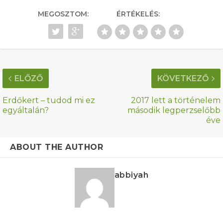
MEGOSZTOM:
ÉRTÉKELÉS:
ELŐZŐ
KÖVETKEZŐ
Erdőkert – tudod mi ez
2017 lett a történelem
egyáltalán?
második legperzselőbb
éve
ABOUT THE AUTHOR
abbiyah