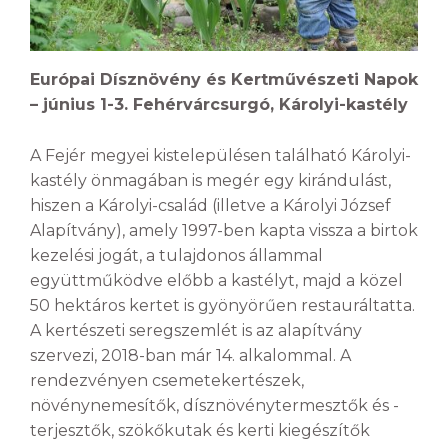
Európai Dísznövény és Kertművészeti Napok
– június 1-3. Fehérvárcsurgó, Károlyi-kastély
A Fejér megyei kistelepülésen található Károlyi-
kastély önmagában is megér egy kirándulást,
hiszen a Károlyi-család (illetve a Károlyi József
Alapítvány), amely 1997-ben kapta vissza a birtok
kezelési jogát, a tulajdonos állammal
együttműködve előbb a kastélyt, majd a közel
50 hektáros kertet is gyönyörűen restauráltatta.
A kertészeti seregszemlét is az alapítvány
szervezi, 2018-ban már 14. alkalommal. A
rendezvényen csemetekertészek,
növénynemesítők, dísznövénytermesztők és -
terjesztők, szökőkutak és kerti kiegészítők