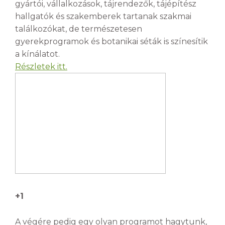
gyártói, vállalkozások, tájrendezők, tájépítész
hallgatók és szakemberek tartanak szakmai
találkozókat, de természetesen
gyerekprogramok és botanikai séták is színesítik
a kínálatot.
Részletek itt.
+1
A végére pedig egy olyan programot hagytunk,