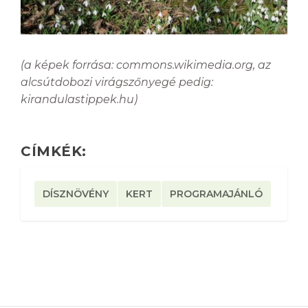
(a képek forrása: commons.wikimedia.org, az
alcsútdobozi virágszőnyegé pedig:
kirandulastippek.hu)
CÍMKÉK:
DÍSZNÖVÉNY
KERT
PROGRAMAJÁNLÓ