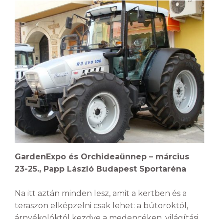
GardenExpo és Orchideaünnep – március
23-25., Papp László Budapest Sportaréna
Na itt aztán minden lesz, amit a kertben és a
teraszon elképzelni csak lehet: a bútoroktól,
árnyékolóktól kezdve a medencéken, világítási