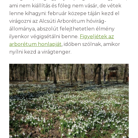
ami nem kiállítás és főleg nem vásár, de vétek
lenne kihagyni: február közepe táján kezd el
virágozni az Alcsúti Arborétum hóvirág-
állománya, abszolút felejthetetlen élmény
ilyenkor végigsétálni benne.
Figyeljétek az
arborétum honlapját
, időben szólnak, amikor
nyílni kezd a virágtenger.