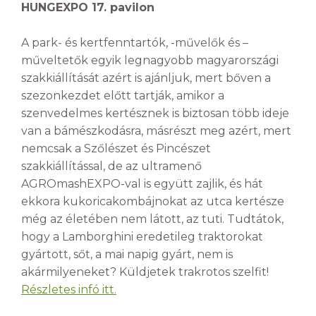
HUNGEXPO 17. pavilon
A park- és kertfenntartók, -művelők és –
műveltetők egyik legnagyobb magyarországi
szakkiállítását azért is ajánljuk, mert bőven a
szezonkezdet előtt tartják, amikor a
szenvedelmes kertésznek is biztosan több ideje
van a bámészkodásra, másrészt meg azért, mert
nemcsak a Szőlészet és Pincészet
szakkiállítással, de az ultramenő
AGROmashEXPO-val is együtt zajlik, és hát
ekkora kukoricakombájnokat az utca kertésze
még az életében nem látott, az tuti. Tudtátok,
hogy a Lamborghini eredetileg traktorokat
gyártott, sőt, a mai napig gyárt, nem is
akármilyeneket? Küldjetek trakrotos szelfit!
Részletes infó itt.