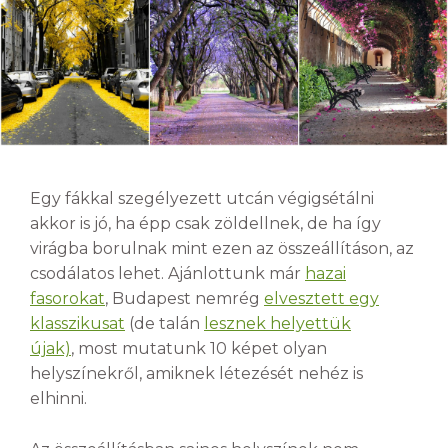
Egy fákkal szegélyezett utcán végigsétálni
akkor is jó, ha épp csak zöldellnek, de ha így
virágba borulnak mint ezen az összeállításon, az
csodálatos lehet. Ajánlottunk már
hazai
fasorokat
, Budapest nemrég
elvesztett egy
klasszikusat
(de talán
lesznek helyettük
újak)
, most mutatunk 10 képet olyan
helyszínekről, amiknek létezését nehéz is
elhinni.