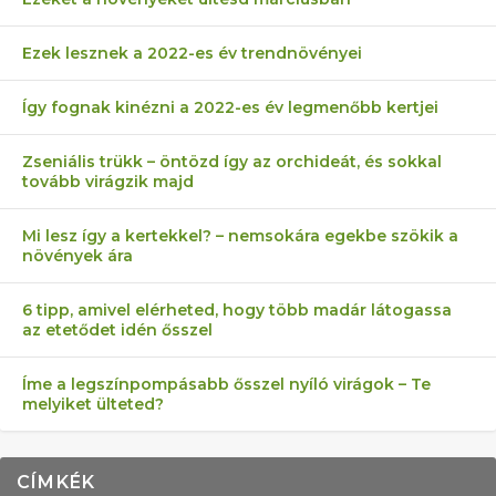
Ezek lesznek a 2022-es év trendnövényei
Így fognak kinézni a 2022-es év legmenőbb kertjei
Zseniális trükk – öntözd így az orchideát, és sokkal
tovább virágzik majd
Mi lesz így a kertekkel? – nemsokára egekbe szökik a
növények ára
6 tipp, amivel elérheted, hogy több madár látogassa
az etetődet idén ősszel
Íme a legszínpompásabb ősszel nyíló virágok – Te
melyiket ülteted?
CÍMKÉK