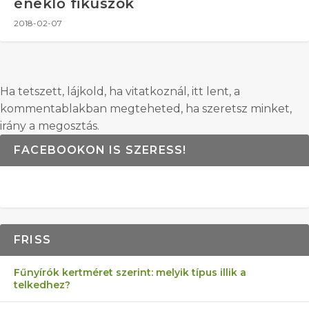
éneklő fikuszok
2018-02-07
Ha tetszett, lájkold, ha vitatkoznál, itt lent, a
kommentablakban megteheted, ha szeretsz minket,
irány a megosztás.
FACEBOOKON IS SZERESS!
FRISS
Fűnyírók kertméret szerint: melyik típus illik a
telkedhez?