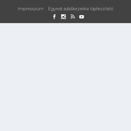
Impresszum
Egyedi adatkezelési tájékoztató