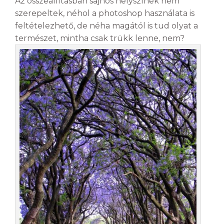
Az összeállításban sajnos helyszínek nem
szerepeltek, néhol a photoshop használata is
feltételezhető, de néha magától is tud olyat a
természet, mintha csak trükk lenne, nem?