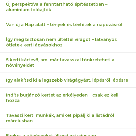
Új perspektíva a fenntartható építészetben –
alumínium tolóajtók
Van új a Nap alatt – tények és tévhitek a napozásról
Így még biztosan nem ültettél virágot – látványos
ötletek kerti ágyásokhoz
5 kerti kártevő, ami már tavasszal tönkreteheti a
növényeidet
Így alakítsd ki a legszebb virágágyást, lépésről lépésre
Indíts burjánzó kertet az erkélyeden – csak ez kell
hozzá
Tavaszi kerti munkák, amiket pipálj ki a listádról
márciusban
Ezeket a növényeket ültesd márciusban