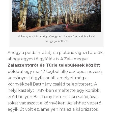
A kanyar után még bő egy km hosszú a platánokkal
szegélyezett út
Ahogy a példa mutatja, a platánok igazi túlélők,
ahogy egyes tölgyfélék is. A Zala megyei
Zalaszentgrót és Türje települések között
például egy ma 47 tagból álló oszlopos növésű
kocsányos tölgyfasor áll, amelyet még a
környékbeli Batthány család telepíttetett. A
helyi kastélyt 1787-ben emeltette egy korábbi
erőd helyén Batthány Ferenc, aki családjával
sokat vadászott a környéken. Az ehhez vezető
egyik út volt ez, amelyen ma ez a káprázatos