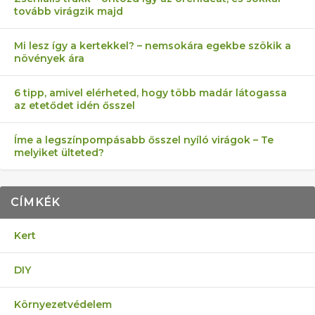
tovább virágzik majd
Mi lesz így a kertekkel? – nemsokára egekbe szökik a
növények ára
6 tipp, amivel elérheted, hogy több madár látogassa
az etetődet idén ősszel
Íme a legszínpompásabb ősszel nyíló virágok – Te
melyiket ülteted?
CÍMKÉK
Kert
DIY
Környezetvédelem