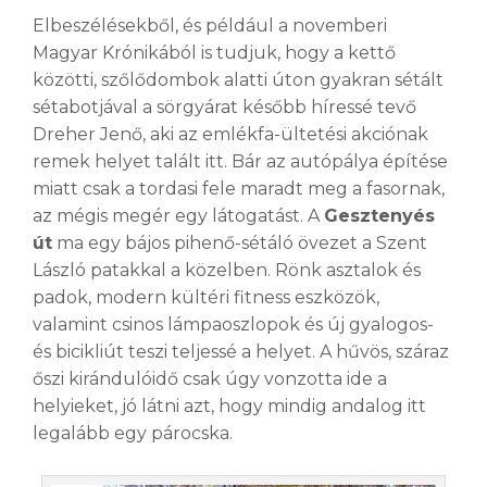
Elbeszélésekből, és például a novemberi
Magyar Krónikából is tudjuk, hogy a kettő
közötti, szőlődombok alatti úton gyakran sétált
sétabotjával a sörgyárat később híressé tevő
Dreher Jenő, aki az emlékfa-ültetési akciónak
remek helyet talált itt. Bár az autópálya építése
miatt csak a tordasi fele maradt meg a fasornak,
az mégis megér egy látogatást. A
Gesztenyés
út
ma egy bájos pihenő-sétáló övezet a Szent
László patakkal a közelben. Rönk asztalok és
padok, modern kültéri fitness eszközök,
valamint csinos lámpaoszlopok és új gyalogos-
és bicikliút teszi teljessé a helyet. A hűvös, száraz
őszi kirándulóidő csak úgy vonzotta ide a
helyieket, jó látni azt, hogy mindig andalog itt
legalább egy párocska.