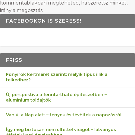
kommentablakban megteheted, ha szeretsz minket,
irány a megosztás.
FACEBOOKON IS SZERESS!
FRISS
Fűnyírók kertméret szerint: melyik típus illik a
telkedhez?
Új perspektíva a fenntartható építészetben –
alumínium tolóajtók
Van új a Nap alatt – tények és tévhitek a napozásról
Így még biztosan nem ültettél virágot – látványos