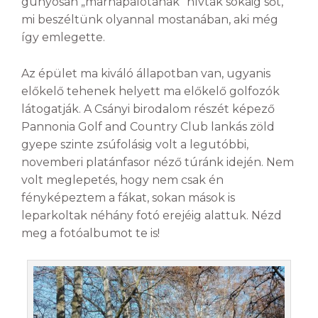
gúnyosan „marhapalotának” hívták sokáig sőt,
mi beszéltünk olyannal mostanában, aki még
így emlegette.
Az épület ma kiváló állapotban van, ugyanis
előkelő tehenek helyett ma előkelő golfozók
látogatják. A Csányi birodalom részét képező
Pannonia Golf and Country Club lankás zöld
gyepe szinte zsúfolásig volt a legutóbbi,
novemberi platánfasor néző túránk idején. Nem
volt meglepetés, hogy nem csak én
fényképeztem a fákat, sokan mások is
leparkoltak néhány fotó erejéig alattuk. Nézd
meg a fotóalbumot te is!