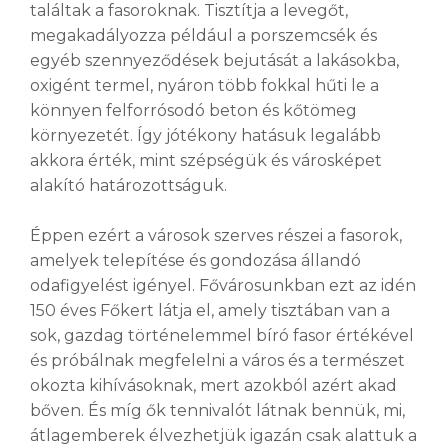
találtak a fasoroknak. Tisztítja a levegőt,
megakadályozza például a porszemcsék és
egyéb szennyeződések bejutását a lakásokba,
oxigént termel, nyáron több fokkal hűti le a
könnyen felforrósodó beton és kőtömeg
környezetét. Így jótékony hatásuk legalább
akkora érték, mint szépségük és városképet
alakító határozottságuk.
Éppen ezért a városok szerves részei a fasorok,
amelyek telepítése és gondozása állandó
odafigyelést igényel. Fővárosunkban ezt az idén
150 éves Főkert látja el, amely tisztában van a
sok, gazdag történelemmel bíró fasor értékével
és próbálnak megfelelni a város és a természet
okozta kihívásoknak, mert azokból azért akad
bőven. És míg ők tennivalót látnak bennük, mi,
átlagemberek élvezhetjük igazán csak alattuk a