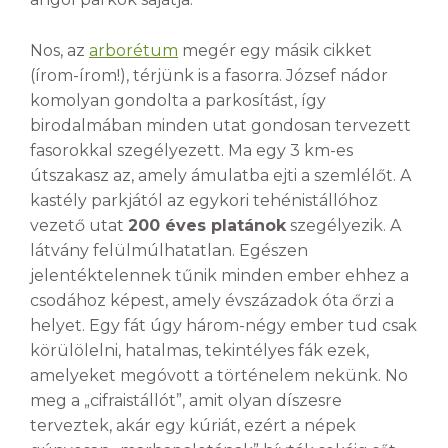
Nos, az
arborétum
megér egy másik cikket
(írom-írom!), térjünk is a fasorra. József nádor
komolyan gondolta a parkosítást, így
birodalmában minden utat gondosan tervezett
fasorokkal szegélyezett. Ma egy 3 km-es
útszakasz az, amely ámulatba ejti a szemlélőt. A
kastély parkjától az egykori tehénistállóhoz
vezető utat
200 éves platánok
szegélyezik. A
látvány felülmúlhatatlan. Egészen
jelentéktelennek tűnik minden ember ehhez a
csodához képest, amely évszázadok óta őrzi a
helyet. Egy fát úgy három-négy ember tud csak
körülölelni, hatalmas, tekintélyes fák ezek,
amelyeket megóvott a történelem nekünk. No
meg a „cifraistállót”, amit olyan díszesre
terveztek, akár egy kúriát, ezért a népek