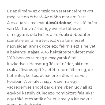
Ez az élmény az országban szerencsére itt-ott
még tetten érhető. Az előbb már említett
Alcsút (azaz ma már
Alcsútdoboz
) csak félórára
van Martonvásártól, így évente többször is
elmegyünk oda kirándulni. És aki döbbenten
szeretne ámulni a tervező és a természet
nagyságán, annak kötelező felírnia ezt a helyet
a bakancslistájára. A 45 hektáros területet még
1819-ben vette meg a magyarok által
közkedvelt Habsburg József nádor, aki nem
csak a főváros építészetét reformálta meg, de
botanikai, kertészeti ismerteiről is híres volt
korában. A terület nagy része ma egy
vadregényes angol park, amelyben úgy áll az
egykori kastély düledező homlokzati fala, akár
egy tökéletes antik díszlet, amely a klasszikus
angol parkok sajátja.