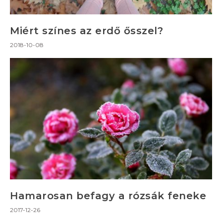
Miért színes az erdő ősszel?
2018-10-08
Hamarosan befagy a rózsák feneke
2017-12-26