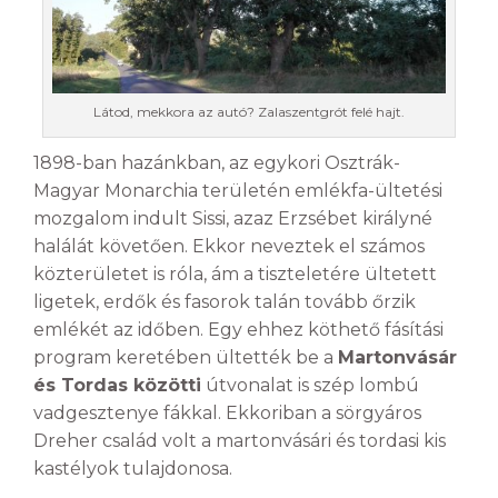
Látod, mekkora az autó? Zalaszentgrót felé hajt.
1898-ban hazánkban, az egykori Osztrák-
Magyar Monarchia területén emlékfa-ültetési
mozgalom indult Sissi, azaz Erzsébet királyné
halálát követően. Ekkor neveztek el számos
közterületet is róla, ám a tiszteletére ültetett
ligetek, erdők és fasorok talán tovább őrzik
emlékét az időben. Egy ehhez köthető fásítási
program keretében ültették be a
Martonvásár
és Tordas közötti
útvonalat is szép lombú
vadgesztenye fákkal. Ekkoriban a sörgyáros
Dreher család volt a martonvásári és tordasi kis
kastélyok tulajdonosa.