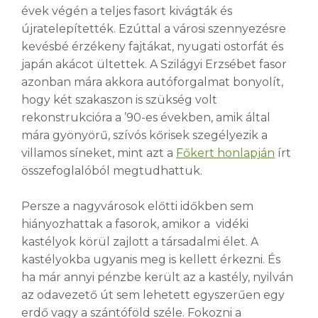
évek végén a teljes fasort kivágták és
újratelepítették. Ezúttal a városi szennyezésre
kevésbé érzékeny fajtákat, nyugati ostorfát és
japán akácot ültettek. A Szilágyi Erzsébet fasor
azonban mára akkora autóforgalmat bonyolít,
hogy két szakaszon is szükség volt
rekonstrukcióra a ’90-es években, amik által
mára gyönyörű, szívós kőrisek szegélyezik a
villamos síneket, mint azt a
Főkert honlapján
írt
összefoglalóból megtudhattuk.
Persze a nagyvárosok előtti időkben sem
hiányozhattak a fasorok, amikor a vidéki
kastélyok körül zajlott a társadalmi élet. A
kastélyokba ugyanis meg is kellett érkezni. És
ha már annyi pénzbe került az a kastély, nyilván
az odavezető út sem lehetett egyszerűen egy
erdő vagy a szántóföld széle. Fokozni a