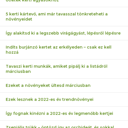
ötletek kerti ágyásokhoz
5 kerti kártevő, ami már tavasszal tönkreteheti a
növényeidet
Így alakítsd ki a legszebb virágágyást, lépésről lépésre
Indíts burjánzó kertet az erkélyeden – csak ez kell
hozzá
Tavaszi kerti munkák, amiket pipálj ki a listádról
márciusban
Ezeket a növényeket ültesd márciusban
Ezek lesznek a 2022-es év trendnövényei
Így fognak kinézni a 2022-es év legmenőbb kertjei
Zseniális trükk – öntözd így az orchideát, és sokkal