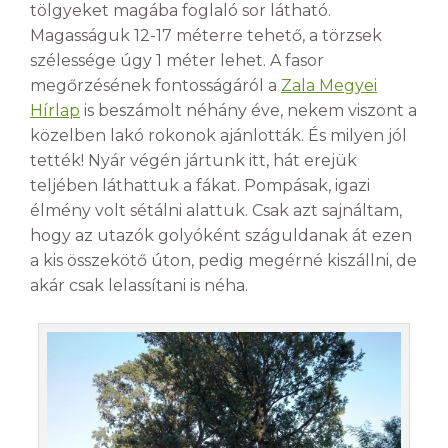
tölgyeket magába foglaló sor látható.
Magasságuk 12-17 méterre tehető, a törzsek
szélessége úgy 1 méter lehet. A fasor
megőrzésének fontosságáról a
Zala Megyei
Hírlap
is beszámolt néhány éve, nekem viszont a
közelben lakó rokonok ajánlották. És milyen jól
tették! Nyár végén jártunk itt, hát erejük
teljében láthattuk a fákat. Pompásak, igazi
élmény volt sétálni alattuk. Csak azt sajnáltam,
hogy az utazók golyóként száguldanak át ezen
a kis összekötő úton, pedig megérné kiszállni, de
akár csak lelassítani is néha.