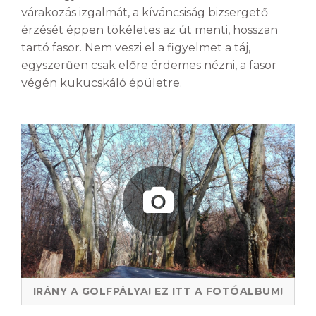
várakozás izgalmát, a kíváncsiság bizsergető
érzését éppen tökéletes az út menti, hosszan
tartó fasor. Nem veszi el a figyelmet a táj,
egyszerűen csak előre érdemes nézni, a fasor
végén kukucskáló épületre.
IRÁNY A GOLFPÁLYA! EZ ITT A FOTÓALBUM!