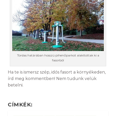
Tordas határában hosszú pihenőparkot alakítottak ki a
fasorból
Ha te is ismersz szép, idős fasort a környékeden,
írd meg kommentben! Nem tudunk velük
betelni.
CÍMKÉK: