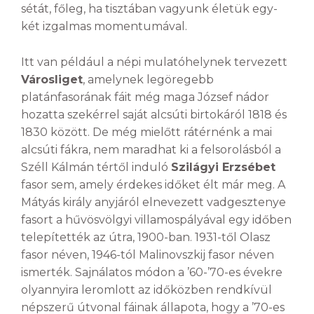
sétát, főleg, ha tisztában vagyunk életük egy-
két izgalmas momentumával.
Itt van például a népi mulatóhelynek tervezett
Városliget
, amelynek legöregebb
platánfasorának fáit még maga József nádor
hozatta szekérrel saját alcsúti birtokáról 1818 és
1830 között. De még mielőtt rátérnénk a mai
alcsúti fákra, nem maradhat ki a felsorolásból a
Széll Kálmán tértől induló
Szilágyi Erzsébet
fasor sem, amely érdekes időket élt már meg. A
Mátyás király anyjáról elnevezett vadgesztenye
fasort a hűvösvölgyi villamospályával egy időben
telepítették az útra, 1900-ban. 1931-től Olasz
fasor néven, 1946-tól Malinovszkij fasor néven
ismerték. Sajnálatos módon a ’60-’70-es évekre
olyannyira leromlott az időközben rendkívül
népszerű útvonal fáinak állapota, hogy a ’70-es