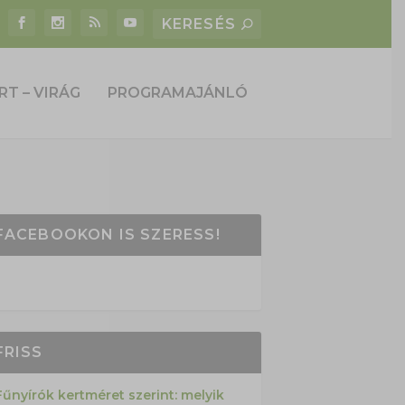
RT – VIRÁG
PROGRAMAJÁNLÓ
FACEBOOKON IS SZERESS!
FRISS
Fűnyírók kertméret szerint: melyik