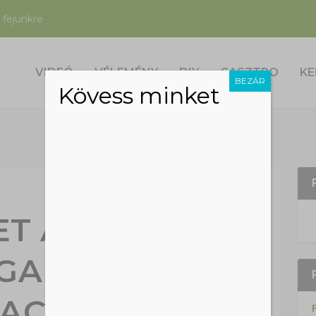
 fejünkre
VIDEÓ
VÉLEMÉNY
DIY
GASZTRO
KE
BEZÁR
Kövess minket
ET AZ ERDEI
ÁGAKBÓL ÉS
ACKBÓL?