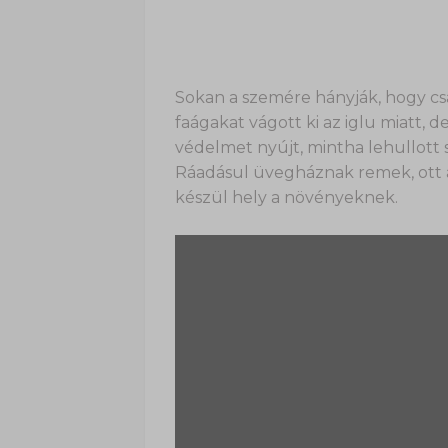
Sokan a szemére hányják, hogy cs
faágakat vágott ki az iglu miatt, d
védelmet nyújt, mintha lehullott s
Ráadásul üvegháznak remek, ott a
készül hely a növényeknek.