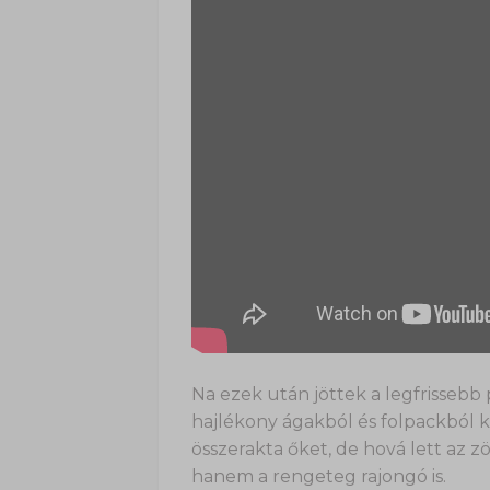
Na ezek után jöttek a legfrissebb p
hajlékony ágakból és folpackból k
összerakta őket, de hová lett az 
hanem a rengeteg rajongó is.