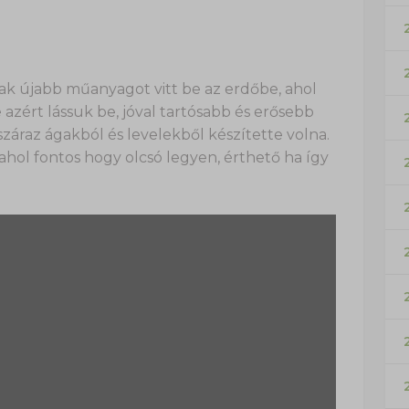
ak újabb műanyagot vitt be az erdőbe, ahol
e azért lássuk be, jóval tartósabb és erősebb
záraz ágakból és levelekből készítette volna.
hol fontos hogy olcsó legyen, érthető ha így