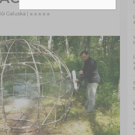
ói Galuska
|