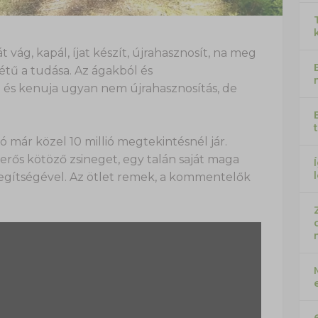
t vág, kapál, íjat készít, újrahasznosít, na meg
rétű a tudása. Az ágakból és
 és kenuja ugyan nem újrahasznosítás, de
 már közel 10 millió megtekintésnél jár.
rős kötöző zsineget, egy talán saját maga
z segítségével. Az ötlet remek, a kommentelők