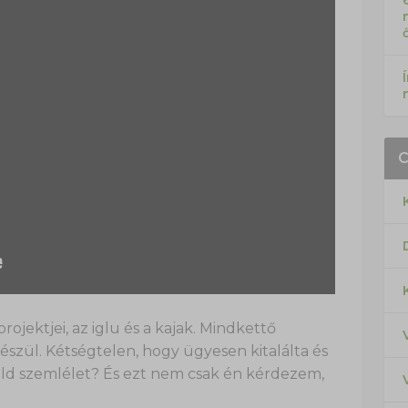
rojektjei, az iglu és a kajak. Mindkettő
észül. Kétségtelen, hogy ügyesen kitalálta és
zöld szemlélet? És ezt nem csak én kérdezem,