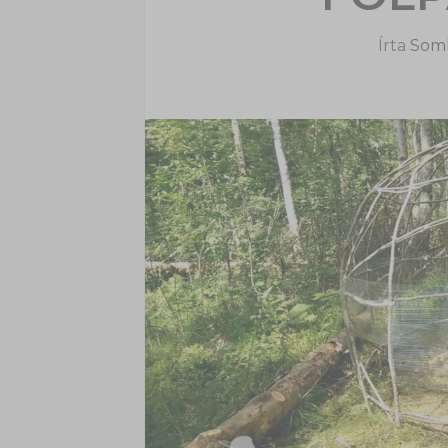
Írta
Soml