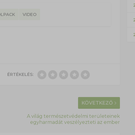
2
OLPACK
VIDEO
ÉRTÉKELÉS:
KÖVETKEZŐ
A világ természetvédelmi területeinek
egyharmadát veszélyezteti az ember