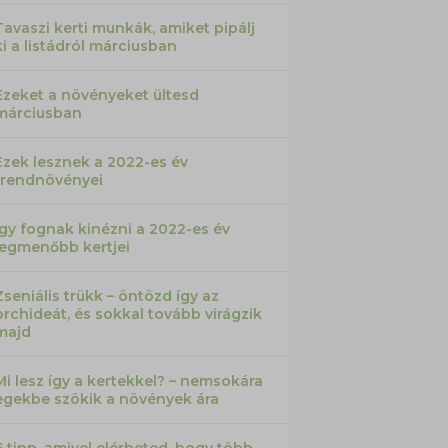
Tavaszi kerti munkák, amiket pipálj
ki a listádról márciusban
Ezeket a növényeket ültesd
márciusban
Ezek lesznek a 2022-es év
trendnövényei
Így fognak kinézni a 2022-es év
legmenőbb kertjei
Zseniális trükk – öntözd így az
orchideát, és sokkal tovább virágzik
majd
Mi lesz így a kertekkel? – nemsokára
egekbe szökik a növények ára