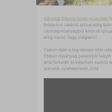
Advokat Egorov orosz youtuber
fá
folpackot vásárol, szóval elég sok
csomagolóanyagból készült igluja
elég menő. Vagy mégsem?
Csatornáján a legnépszerűbb videó
Ebben műanyag palackból készít e
által feltalált és készített eszkö
szeretik, újrahasznosít, zöld.