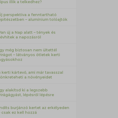
típus illik a telkedhez?
Új perspektíva a fenntartható
építészetben – alumínium tolóajtók
Van új a Nap alatt – tények és
tévhitek a napozásról
Így még biztosan nem ültettél
virágot – látványos ötletek kerti
ágyásokhoz
5 kerti kártevő, ami már tavasszal
tönkreteheti a növényeidet
Így alakítsd ki a legszebb
virágágyást, lépésről lépésre
Indíts burjánzó kertet az erkélyeden
– csak ez kell hozzá