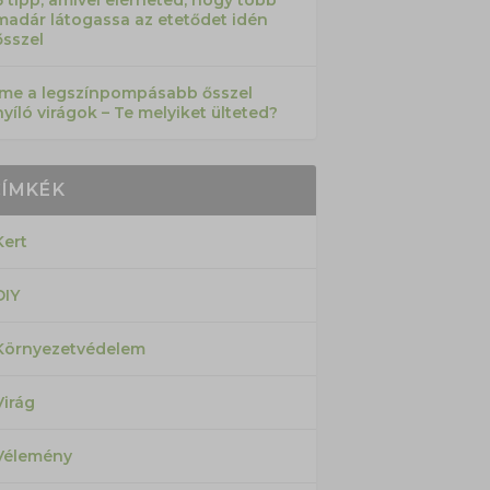
6 tipp, amivel elérheted, hogy több
madár látogassa az etetődet idén
ősszel
Íme a legszínpompásabb ősszel
nyíló virágok – Te melyiket ülteted?
CÍMKÉK
Kert
DIY
Környezetvédelem
Virág
Vélemény