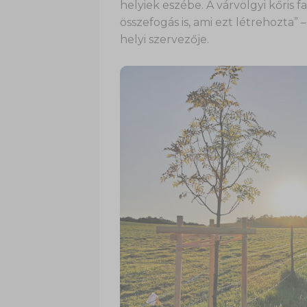
helyiek eszébe. A várvölgyi kőris 
összefogás is, ami ezt létrehozta
helyi szervezője.