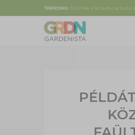
TRENDING:
Eltűnnek a fecskék, baj zúdul a
PÉLDÁ
KÖ
FAÜL