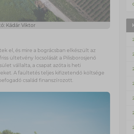
ó: Kádár Viktor
k el, és mire a bográcsban elkészült az
 friss ültetvény locsolását a Pilisborosjenő
t vállalta, a csapat azóta is heti
ket. A faültetés teljes kifizetendő költsége
kbefogadó család finanszírozott.