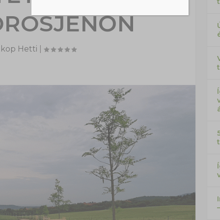
BOROSJENŐN
kop Hetti
|