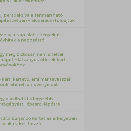
típus illik a telkedhez?
Új perspektíva a fenntartható
építészetben – alumínium tolóajtók
Van új a Nap alatt – tények és
tévhitek a napozásról
Így még biztosan nem ültettél
virágot – látványos ötletek kerti
ágyásokhoz
5 kerti kártevő, ami már tavasszal
tönkreteheti a növényeidet
Így alakítsd ki a legszebb
virágágyást, lépésről lépésre
Indíts burjánzó kertet az erkélyeden
– csak ez kell hozzá