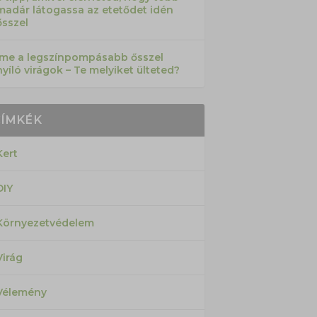
madár látogassa az etetődet idén
ősszel
Íme a legszínpompásabb ősszel
nyíló virágok – Te melyiket ülteted?
CÍMKÉK
Kert
DIY
Környezetvédelem
Virág
Vélemény