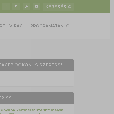
RT – VIRÁG
PROGRAMAJÁNLÓ
FACEBOOKON IS SZERESS!
FRISS
Fűnyírók kertméret szerint: melyik