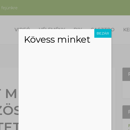
 fejünkre
VIDEÓ
VÉLEMÉNY
DIY
GASZTRO
KE
BEZÁR
Kövess minket
T MUTATTAK
ZÖSSÉGI
TETÉSBŐL