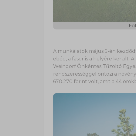
Fot
A munkálatok május 5-én kezdődte
ebéd, a fasor is a helyére került. A
Weindorf Önkéntes Tűzoltó Egyesüle
rendszerességgel öntözi a növénye
670.270 forint volt, amit a 44 örö