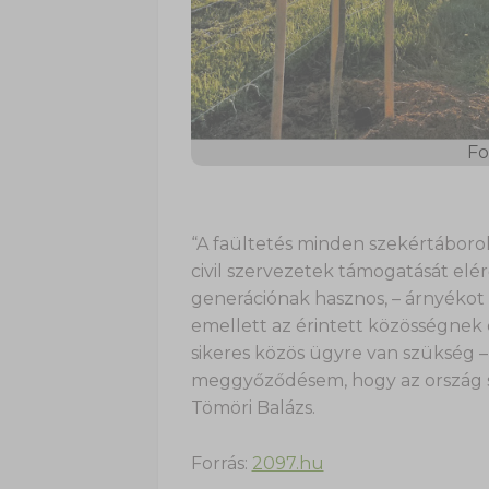
Fo
“A faültetés minden szekértáboroko
civil szervezetek támogatását elér
generációnak hasznos, – árnyékot ad
emellett az érintett közösségnek
sikeres közös ügyre van szükség 
meggyőződésem, hogy az ország s
Tömöri Balázs.
Forrás:
2097.hu