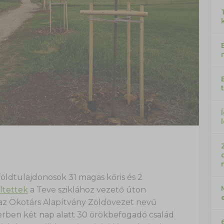
 földtulajdonosok 31 magas kőris és 2
ltettek
a Teve sziklához vezető úton
 az Ökotárs Alapítvány Zöldövezet nevű
erben két nap alatt 30 örökbefogadó család