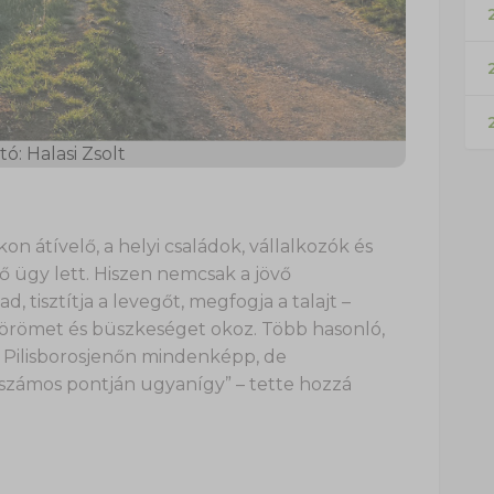
2
tó: Halasi Zsolt
n átívelő, a helyi családok, vállalkozók és
ő ügy lett. Hiszen nemcsak a jövő
, tisztítja a levegőt, megfogja a talajt –
 örömet és büszkeséget okoz. Több hasonló,
– Pilisborosjenőn mindenképp, de
zámos pontján ugyanígy” – tette hozzá