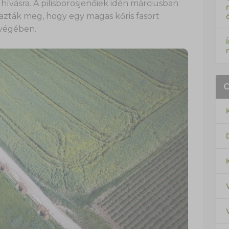
hívásra. A pilisborosjenőiek idén márciusban
azták meg, hogy egy magas kőris fasort
 végében.