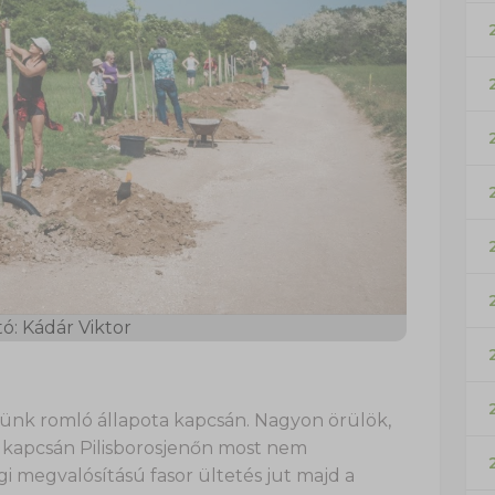
ó: Kádár Viktor
etünk romló állapota kapcsán. Nagyon örülök,
a kapcsán Pilisborosjenőn most nem
i megvalósítású fasor ültetés jut majd a