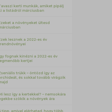
Tavaszi kerti munkák, amiket pipálj
ki a listádról márciusban
Ezeket a növényeket ültesd
márciusban
Ezek lesznek a 2022-es év
trendnövényei
Így fognak kinézni a 2022-es év
legmenőbb kertjei
Zseniális trükk – öntözd így az
orchideát, és sokkal tovább virágzik
majd
Mi lesz így a kertekkel? – nemsokára
egekbe szökik a növények ára
6 tipp, amivel elérheted, hogy több