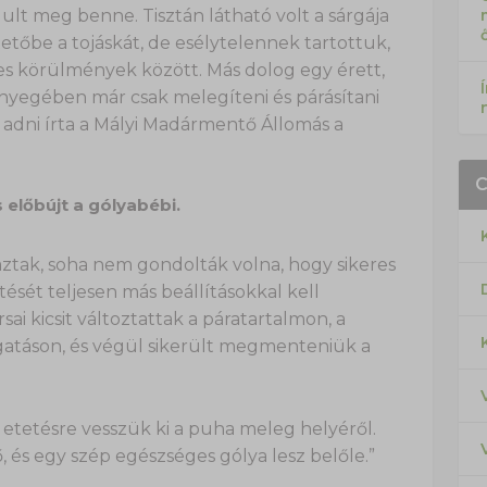
dult meg benne. Tisztán látható volt a sárgája
tetőbe a tojáskát, de esélytelennek tartottuk,
es körülmények között. Más dolog egy érett,
lényegében már csak melegíteni és párásítani
t adni írta a Mályi Madármentő Állomás a
 előbújt a gólyabébi.
ak, soha nem gondolták volna, hogy sikeres
etését teljesen más beállításokkal kell
ai kicsit változtattak a páratartalmon, a
rgatáson, és végül sikerült megmenteniük a
 etetésre vesszük ki a puha meleg helyéről.
és egy szép egészséges gólya lesz belőle.”