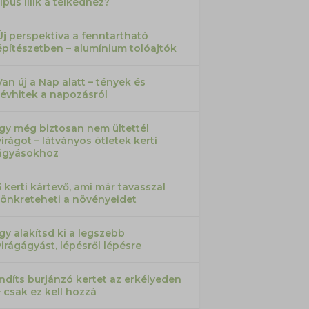
típus illik a telkedhez?
Új perspektíva a fenntartható
építészetben – alumínium tolóajtók
Van új a Nap alatt – tények és
tévhitek a napozásról
Így még biztosan nem ültettél
virágot – látványos ötletek kerti
ágyásokhoz
5 kerti kártevő, ami már tavasszal
tönkreteheti a növényeidet
Így alakítsd ki a legszebb
virágágyást, lépésről lépésre
Indíts burjánzó kertet az erkélyeden
– csak ez kell hozzá