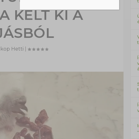
A KELT KI A
JÁSBÓL
kop Hetti
|