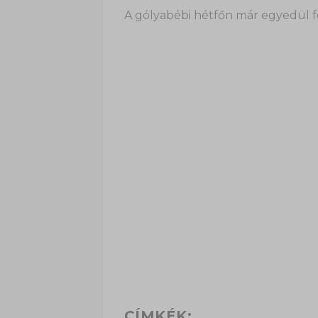
A gólyabébi hétfőn már egyedül fo
CÍMKÉK: