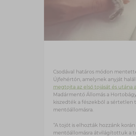
Csodával határos módon mentettek
Újfehértón, amelynek anyját halálo
megtojta az első tojását és utána 
Madármentő Állomás a Hortobágyi
kiszedték a fészekből a sértetlen t
mentőállomásra.
“A tojót is elhozták hozzánk korán
mentőállomásra átvilágítottuk a t