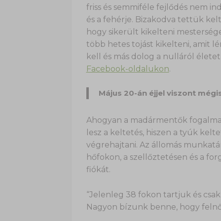
friss és semmiféle fejlődés nem in
és a fehérje. Bizakodva tettük kel
hogy sikerült kikelteni mesterség
több hetes tojást kikelteni, amit 
kell és más dolog a nulláról élete
Facebook-oldalukon
.
Május 20-án éjjel viszont mégis
Ahogyan a madármentők fogalmazt
lesz a keltetés, hiszen a tyúk kelt
végrehajtani. Az állomás munkatárs
hőfokon, a szellőztetésen és a fo
fiókát.
“Jelenleg 38 fokon tartjuk és csak
Nagyon bízunk benne, hogy felnő, 