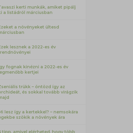
Tavaszi kerti munkák, amiket pipálj
ki a listádról márciusban
Ezeket a növényeket ültesd
márciusban
Ezek lesznek a 2022-es év
trendnövényei
Így fognak kinézni a 2022-es év
legmenőbb kertjei
Zseniális trükk – öntözd így az
orchideát, és sokkal tovább virágzik
majd
Mi lesz így a kertekkel? – nemsokára
egekbe szökik a növények ára
6 tipp, amivel elérheted, hogy több