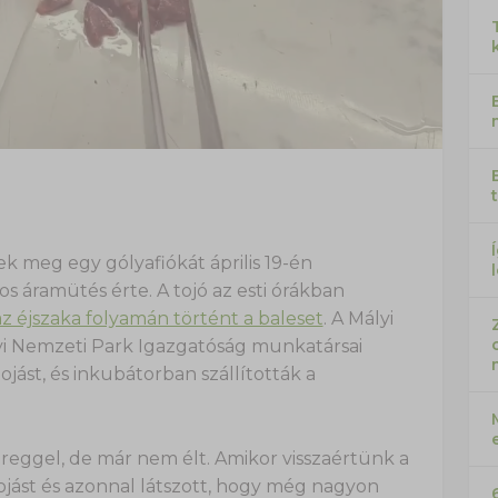
 meg egy gólyafiókát április 19-én
s áramütés érte. A tojó az esti órákban
az éjszaka folyamán történt a baleset
. A Mályi
 Nemzeti Park Igazgatóság munkatársai
ojást, és inkubátorban szállították a
 reggel, de már nem élt. Amikor visszaértünk a
ojást és azonnal látszott, hogy még nagyon