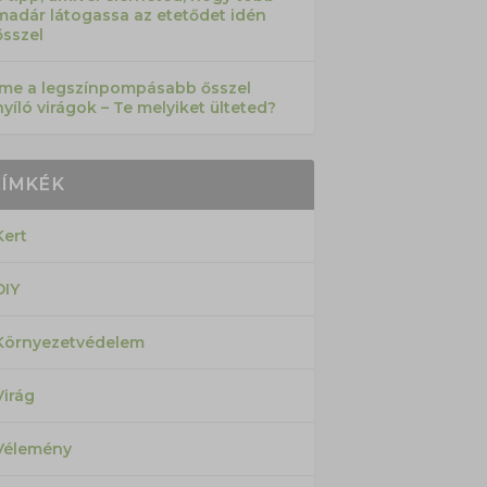
madár látogassa az etetődet idén
ősszel
Íme a legszínpompásabb ősszel
nyíló virágok – Te melyiket ülteted?
CÍMKÉK
Kert
DIY
Környezetvédelem
Virág
Vélemény