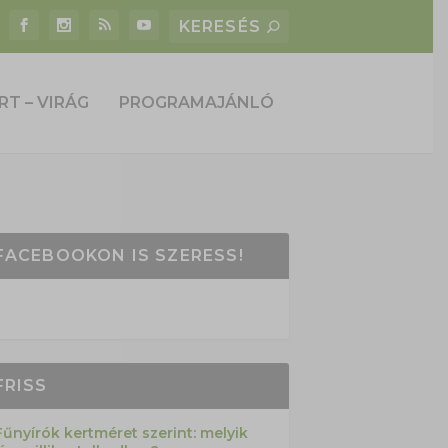
RT – VIRÁG
PROGRAMAJÁNLÓ
FACEBOOKON IS SZERESS!
FRISS
Fűnyírók kertméret szerint: melyik