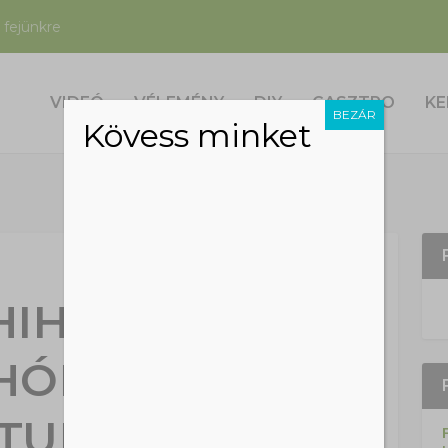
 fejünkre
VIDEÓ
VÉLEMÉNY
DIY
GASZTRO
KE
BEZÁR
Kövess minket
HIHETETLEN:
 HÓNAPJA
TULT GÓLYA