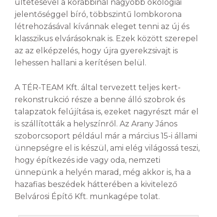
ültetésével a korábbinál nagyobb ökológiai
jelentőséggel bíró, többszintű lombkorona
létrehozásával kívánnak eleget tenni az új és
klasszikus elvárásoknak is. Ezek között szerepel
az az elképzelés, hogy újra gyerekzsivajt is
lehessen hallani a kerítésen belül.
A TÉR-TEAM Kft. által tervezett teljes kert-
rekonstrukció része a benne álló szobrok és
talapzatok felújítása is, ezeket nagyrészt már el
is szállították a helyszínről. Az Arany János
szoborcsoport például már a március 15-i állami
ünnepségre el is készül, ami elég világossá teszi,
hogy építkezés ide vagy oda, nemzeti
ünnepünk a helyén marad, még akkor is, ha a
hazafias beszédek hátterében a kivitelező
Belvárosi Építő Kft. munkagépe tolat.