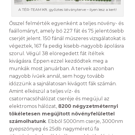
A TÉR-TEAM Kft. győztes látványterve – ilyen lesz a kert!
Ősszel felmérték egyenként a teljes növény- és
faállományt, amely bő 227 fát és 75 jelentősebb
cserjét jelent. 150 fánál műszeres vizsgálatokat is
végeztek, 167 fa pedig kisebb-nagyobb ápolásra
szorul. Végül 38 elöregedett fát ítéltek
kivágásra. Éppen ezzel kezdődtek meg a
munkák most januárban. A tervek azonban
nagyobb ívűek annál, sem hogy tovább
időzzünk a sajnálatosan kivágott fák számán.
Amint elkészül a teljes víz- és
csatornacsőhálózat cseréje és megújul az
elektromos hálózat,
8200 négyzetméternyi
tökéletesen megújított növényfelülettel
számolhatunk
. Ebből 5000nm cserje, 3000nm
gyepszőnyeg és 25db nagyméretű fa