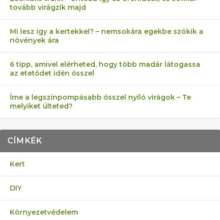
tovább virágzik majd
Mi lesz így a kertekkel? – nemsokára egekbe szökik a
növények ára
6 tipp, amivel elérheted, hogy több madár látogassa
az etetődet idén ősszel
Íme a legszínpompásabb ősszel nyíló virágok – Te
melyiket ülteted?
CÍMKÉK
Kert
DIY
Környezetvédelem