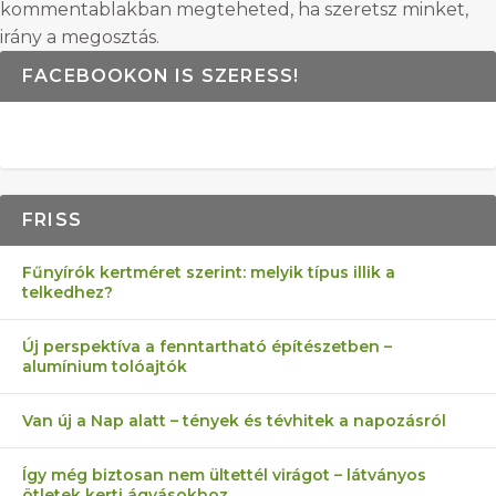
kommentablakban megteheted, ha szeretsz minket,
irány a megosztás.
FACEBOOKON IS SZERESS!
FRISS
Fűnyírók kertméret szerint: melyik típus illik a
telkedhez?
Új perspektíva a fenntartható építészetben –
alumínium tolóajtók
Van új a Nap alatt – tények és tévhitek a napozásról
Így még biztosan nem ültettél virágot – látványos
ötletek kerti ágyásokhoz