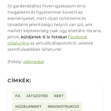
Jó gardenistához híven igyekszem én is
megjelenni és figyelemmel követni az
eseményeket, mert olyan történelmi és
társadalmi jelentőségű helyről van szó, ami
mellett képtelenség csak úgy elsétálni. Ha arra
jártok,
küldjetek ti is fotókat
Facebook
oldalunkra
az aktuális állapotokról, veletek
szemfülesebbek lehetünk!
(Főkép:
wikimedia
)
CÍMKÉK:
FA
JÁTSZÓTÉR
KERT
MÚZEUMKERT
REKONSTRUKCIÓ