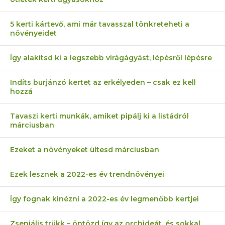
5 kerti kártevő, ami már tavasszal tönkreteheti a
növényeidet
Így alakítsd ki a legszebb virágágyást, lépésről lépésre
Indíts burjánzó kertet az erkélyeden – csak ez kell
hozzá
Tavaszi kerti munkák, amiket pipálj ki a listádról
márciusban
Ezeket a növényeket ültesd márciusban
Ezek lesznek a 2022-es év trendnövényei
Így fognak kinézni a 2022-es év legmenőbb kertjei
Zseniális trükk – öntözd így az orchideát, és sokkal