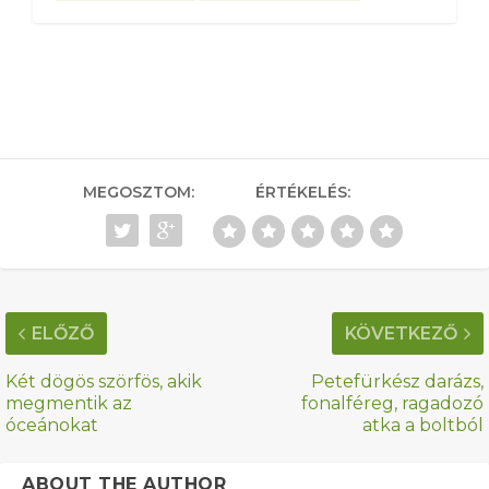
MEGOSZTOM:
ÉRTÉKELÉS:
ELŐZŐ
KÖVETKEZŐ
Két dögös szörfös, akik
Petefürkész darázs,
megmentik az
fonalféreg, ragadozó
óceánokat
atka a boltból
ABOUT THE AUTHOR