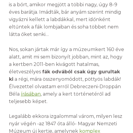
is a bőrt, amikor megjött a többi nagy, úgy 8-9
éves barátja. Imádták, bár anyám szerint mindig
vigyázni kellett a labdákkal, mert időnként
eltűntek a fák lombjaiban és soha többet nem
látta őket senki…
Nos, sokan jártak már így a múzeumkert 160 éve
alatt, amit mi sem bizonyít jobban, mint az, hogy
a kertben 2011-ben kivágott hatalmas,
életveszélyes
fák odvából csak úgy gurultak
ki
a régi, mára összenyomódott, pöttyös labdák!
Élvezettel olvastam erről Debreczeni-Droppán
Béla
írásában
, amely a kert történetéről ad
teljesebb képet.
Legalább ekkora izgalommal várom, milyen lesz
nyár végén -az 1847 óta álló- Magyar Nemzeti
Múzeum új kertje, amelynek
komplex