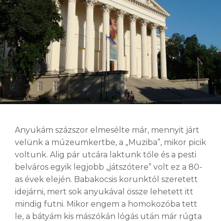
Anyukám százszor elmesélte már, mennyit járt
velünk a múzeumkertbe, a „Muziba”, mikor picik
voltunk. Alig pár utcára laktunk tőle és a pesti
belváros egyik legjobb „játszótere” volt ez a 80-
as évek elején. Babakocsis korunktól szeretett
idejárni, mert sok anyukával össze lehetett itt
mindig futni. Mikor engem a homokozóba tett
le, a bátyám kis mászókán lógás után már rúgta