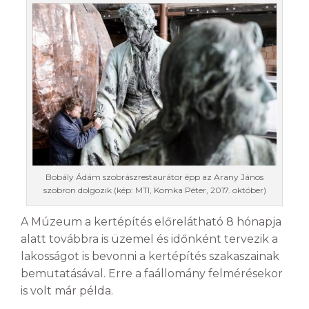
Bobály Ádám szobrászrestaurátor épp az Arany János
szobron dolgozik (kép: MTI, Komka Péter, 2017. október)
A Múzeum a kertépítés előrelátható 8 hónapja
alatt továbbra is üzemel és időnként tervezik a
lakosságot is bevonni a kertépítés szakaszainak
bemutatásával. Erre a faállomány felmérésekor
is volt már példa.