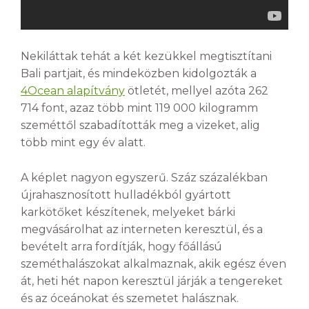
Nekiláttak tehát a két kezükkel megtisztítani
Bali partjait, és mindeközben kidolgozták a
4Ocean alapítvány
ötletét, mellyel azóta 262
714 font, azaz több mint 119 000 kilogramm
szeméttől szabadították meg a vizeket, alig
több mint egy év alatt.
A képlet nagyon egyszerű. Száz százalékban
újrahasznosított hulladékból gyártott
karkötőket készítenek, melyeket bárki
megvásárolhat az interneten keresztül, és a
bevételt arra fordítják, hogy főállású
szeméthalászokat alkalmaznak, akik egész éven
át, heti hét napon keresztül járják a tengereket
és az óceánokat és szemetet halásznak.