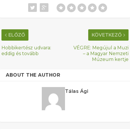
ELŐZŐ
KÖVETKEZŐ
Hobbikertész udvara:
VÉGRE: Megújul a Muzi
eddig és tovább
– a Magyar Nemzeti
Múzeum kertje
ABOUT THE AUTHOR
Tálas Ági