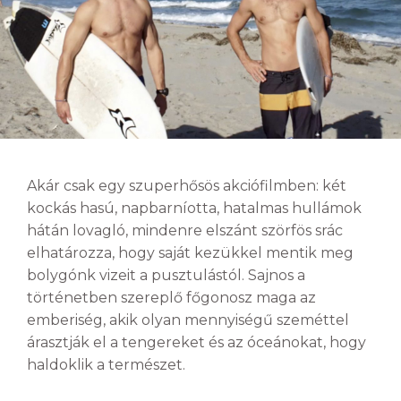
Akár csak egy szuperhősös akciófilmben: két
kockás hasú, napbarníotta, hatalmas hullámok
hátán lovagló, mindenre elszánt szörfös srác
elhatározza, hogy saját kezükkel mentik meg
bolygónk vizeit a pusztulástól. Sajnos a
történetben szereplő főgonosz maga az
emberiség, akik olyan mennyiségű szeméttel
árasztják el a tengereket és az óceánokat, hogy
haldoklik a természet.