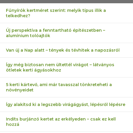
Fűnyírók kertméret szerint: melyik típus illik a
telkedhez?
Új perspektíva a fenntartható építészetben –
alumínium tolóajtók
Van új a Nap alatt – tények és tévhitek a napozásról
Így még biztosan nem ültettél virágot – látványos
ötletek kerti ágyásokhoz
5 kerti kártevő, ami már tavasszal tönkreteheti a
növényeidet
Így alakítsd ki a legszebb virágágyást, lépésről lépésre
Indíts burjánzó kertet az erkélyeden – csak ez kell
hozzá