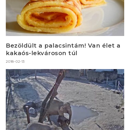
Bezöldült a palacsintám! Van élet a
kakaós-lekvároson túl
2018-02-13