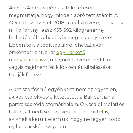
Alex és Andrew példája tökéletesen
megmutatja, hogy minden apró tett számít. A
4Ocean szervezet 2018-as célkitűzése, hogy egy
millió fontnyi, azaz 453 592 kilógrammnyi
hulladéktól szabadítsák meg a környezetet.
Ebben te is a segítségükre lehetsz, akár
önkéntesként, akár
egy karkötő
megvásárlásával
, melynek bevételéből 1 font,
vagyis majdnem fél kiló szemét kihalászását
tudják fedezni.
A két szörfös fiú egyébként nem az egyetlen,
akiket cselekvésre késztetett a Bali partjainál
partra sodródó szeméthalom. Olvasd el Melati és
Isabel, a tinédzser testvérpár
történetét
is,
akiknek sikerült elérniük, hogy ne legyen több
nyilon zacskó a szigeten.