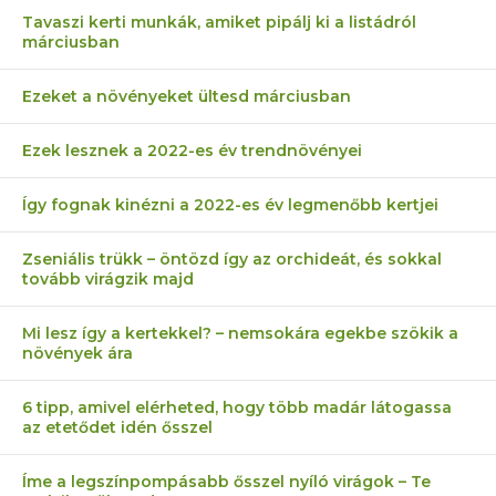
Tavaszi kerti munkák, amiket pipálj ki a listádról
márciusban
Ezeket a növényeket ültesd márciusban
Ezek lesznek a 2022-es év trendnövényei
Így fognak kinézni a 2022-es év legmenőbb kertjei
Zseniális trükk – öntözd így az orchideát, és sokkal
tovább virágzik majd
Mi lesz így a kertekkel? – nemsokára egekbe szökik a
növények ára
6 tipp, amivel elérheted, hogy több madár látogassa
az etetődet idén ősszel
Íme a legszínpompásabb ősszel nyíló virágok – Te