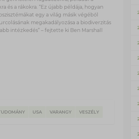
kra és a rákokra. “Ez újabb példája, hogyan
szisztémákat egy a világ másik végéből
ehurcolásának megakadályozása a biodiverzitás
bb intézkedés” – fejtette ki Ben Marshall
TUDOMÁNY
USA
VARANGY
VESZÉLY