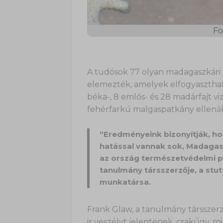
Fo
A tudósok 77 olyan madagaszkári
elemezték, amelyek elfogyaszthatjá
béka-, 8 emlős- és 28 madárfajt vizs
fehérfarkú malgaspatkány ellená
“Eredményeink bizonyítják, ho
hatással vannak sok, Madagasz
az ország természetvédelmi p
tanulmány társszerzője, a st
munkatársa.
Frank Glaw, a tanulmány társszerző
is veszélyt jelentenek, csakúgy, m