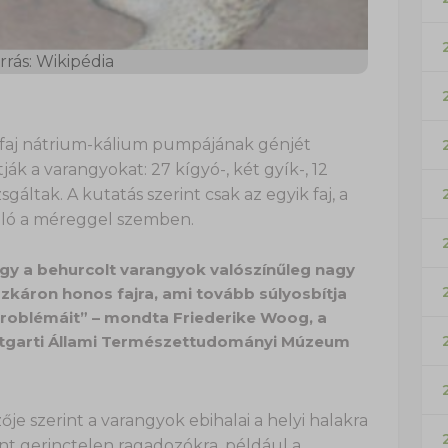
rrás: Wikipédia
 faj nátrium-kálium pumpájának génjét
k a varangyokat: 27 kígyó-, két gyík-, 12
gáltak. A kutatás szerint csak az egyik faj, a
lló a méreggel szemben.
gy a behurcolt varangyok valószínűleg nagy
káron honos fajra, ami tovább súlyosbítja
roblémáit” – mondta Friederike Woog, a
uttgarti Állami Természettudományi Múzeum
je szerint a varangyok ebihalai a helyi halakra
int gerinctelen ragadozókra, például a