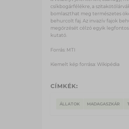
csíkbogárfélékre, a szitakötőlárvá
bomlaszthat meg természetes öko
behurcolt faj. Az invazív fajok b
megőrzését célzó egyik legfontosa
kutató.
Forrás: MTI
Kiemelt kép forrása: Wikipédia
CÍMKÉK:
ÁLLATOK
MADAGASZKÁR