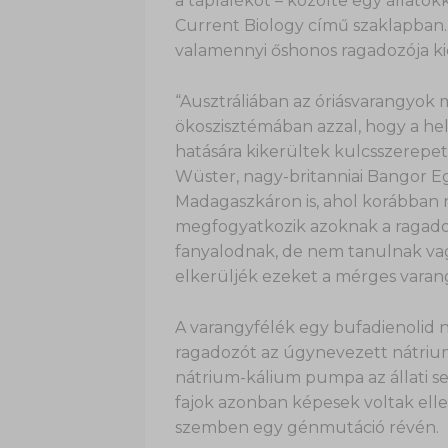
a táplálékot – közölte egy állato
Current Biology című szaklapban.
valamennyi őshonos ragadozója k
“Ausztráliában az óriásvarangyok 
ökoszisztémában azzal, hogy a he
hatására kikerültek kulcsszerepe
Wüster, nagy-britanniai Bangor E
Madagaszkáron is, ahol korábban 
megfogyatkozik azoknak a ragado
fanyalodnak, de nem tanulnak va
elkerüljék ezeket a mérges varangy
A varangyfélék egy bufadienolid n
ragadozót az úgynevezett nátriu
nátrium-kálium pumpa az állati s
fajok azonban képesek voltak ell
szemben egy génmutáció révén.