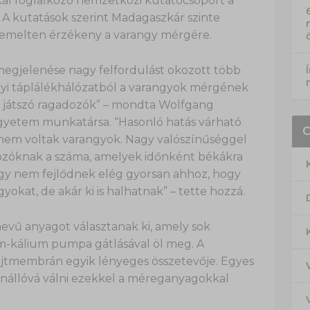
kkal foglalkozó nemzetközi kutatócsoport a
 A kutatások szerint Madagaszkár szinte
iemelten érzékeny a varangy mérgére.
megjelenése nagy felfordulást okozott több
lyi táplálékhálózatból a varangyok mérgének
t játszó ragadozók” – mondta Wolfgang
gyetem munkatársa. “Hasonló hatás várható
nem voltak varangyok. Nagy valószínűséggel
zóknak a száma, amelyek időnként békákra
gy nem fejlődnek elég gyorsan ahhoz, hogy
okat, de akár ki is halhatnak” – tette hozzá.
evű anyagot választanak ki, amely sok
m-kálium pumpa gátlásával öl meg. A
ejtmembrán egyik lényeges összetevője. Egyes
enállóvá válni ezekkel a méreganyagokkal