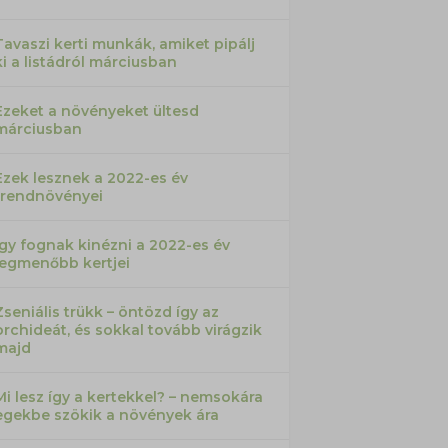
Tavaszi kerti munkák, amiket pipálj
ki a listádról márciusban
Ezeket a növényeket ültesd
márciusban
Ezek lesznek a 2022-es év
trendnövényei
Így fognak kinézni a 2022-es év
legmenőbb kertjei
Zseniális trükk – öntözd így az
orchideát, és sokkal tovább virágzik
majd
Mi lesz így a kertekkel? – nemsokára
egekbe szökik a növények ára