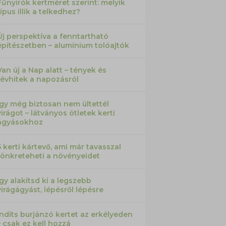
Fűnyírók kertméret szerint: melyik
típus illik a telkedhez?
Új perspektíva a fenntartható
építészetben – alumínium tolóajtók
Van új a Nap alatt – tények és
tévhitek a napozásról
Így még biztosan nem ültettél
virágot – látványos ötletek kerti
ágyásokhoz
5 kerti kártevő, ami már tavasszal
tönkreteheti a növényeidet
Így alakítsd ki a legszebb
virágágyást, lépésről lépésre
Indíts burjánzó kertet az erkélyeden
– csak ez kell hozzá