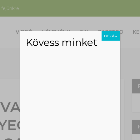
 fejünkre
VIDEÓ
VÉLEMÉNY
DIY
GASZTRO
KE
BEZÁR
Kövess minket
 VARANGYOK
YEGETIK