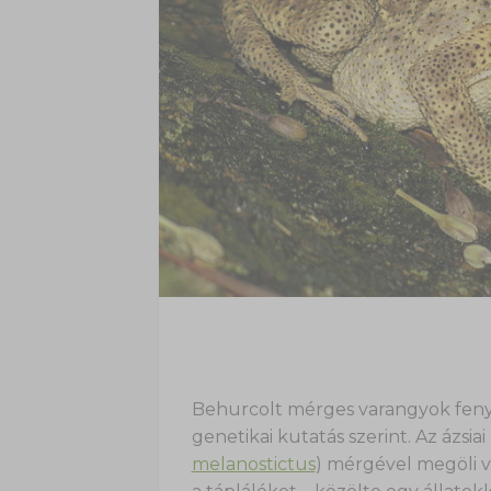
Behurcolt mérges varangyok fenye
genetikai kutatás szerint. Az ázsia
melanostictus
) mérgével megöli ve