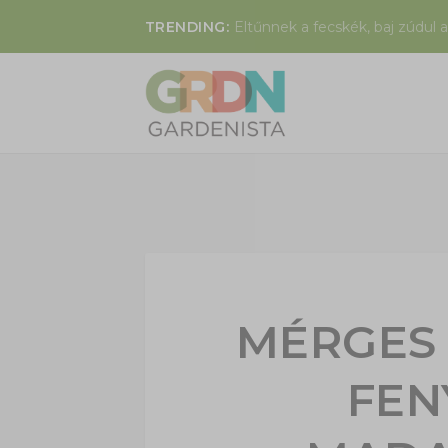
TRENDING:
Eltűnnek a fecskék, baj zúdul a
MÉRGES
FEN