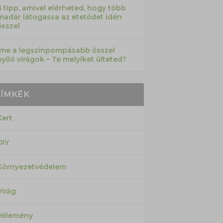
6 tipp, amivel elérheted, hogy több
madár látogassa az etetődet idén
ősszel
Íme a legszínpompásabb ősszel
nyíló virágok – Te melyiket ülteted?
CÍMKÉK
Kert
DIY
Környezetvédelem
Virág
Vélemény