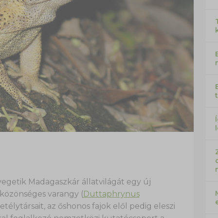
getik Madagaszkár állatvilágát egy új
i közönséges varangy (
Duttaphrynus
télytársait, az őshonos fajok elől pedig eleszi