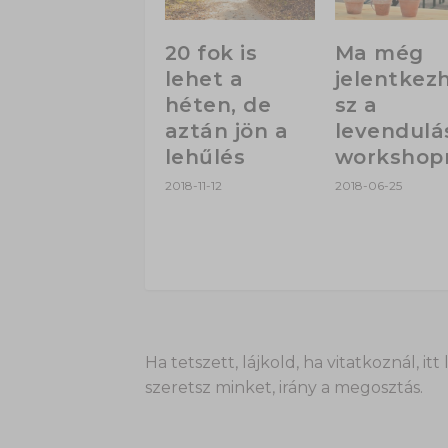
20 fok is
Ma még
lehet a
jelentkez
héten, de
sz a
aztán jön a
levendulá
lehűlés
workshopr
2018-11-12
2018-06-25
Ha tetszett, lájkold, ha vitatkoznál,
szeretsz minket, irány a megosztás.