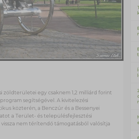
zöldterületei egy csaknem 1,2 milliárd forint
program segítségével. A kivitelezési
kus közterén, a Benczúr és a Bessenyei
ot a Terület- és településfejlesztési
vissza nem térítendő támogatásból valósítja