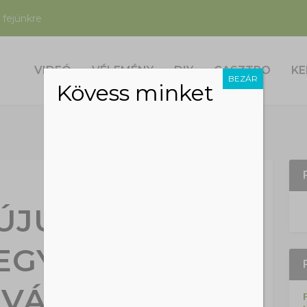
 fejünkre
VIDEÓ
VÉLEMÉNY
DIY
GASZTRO
KE
BEZÁR
Kövess minket
ÚJULNAK
REGYHÁZA
LVÁROSI