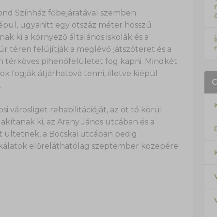
mond Színház főbejáratával szemben
épül, ugyanitt egy ötszáz méter hosszú
ak ki a környező általános iskolák és a
r téren felújítják a meglévő játszóteret és a
n térköves pihenőfelületet fog kapni. Mindkét
k fogják átjárhatóvá tenni, illetve kiépül
.
i városliget rehabilitációját, az öt tó körül
akítanak ki, az Arany János utcában és a
t ültetnek, a Bocskai utcában pedig
nkálatok előreláthatólag szeptember közepére