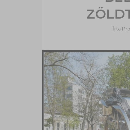
ZÖLD
Írta
Pro