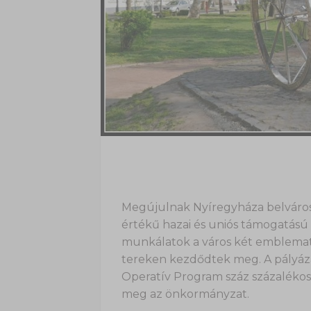
Megújulnak Nyíregyháza belvárosi 
értékű hazai és uniós támogatású 
munkálatok a város két emblemati
tereken kezdődtek meg. A pályázat
Operatív Program száz százalékos 
meg az önkormányzat.