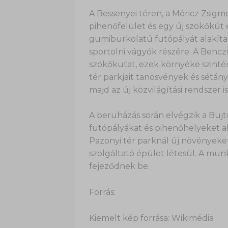
A Bessenyei téren, a Móricz Zsig
pihenőfelület és egy új szökőkút 
gumiburkolatú futópályát alakítan
sportolni vágyók részére. A Benczú
szökőkutat, ezek környéke szinté
tér parkjait tanösvények és sétányo
majd az új közvilágítási rendszer is
A beruházás során elvégzik a Bujtos
futópályákat és pihenőhelyeket al
Pazonyi tér parknál új növényeke
szolgáltató épület létesül. A mu
fejeződnek be.
Forrás:
Kiemelt kép forrása: Wikimédia