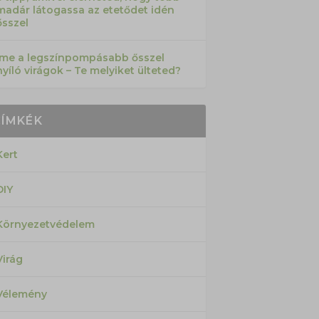
madár látogassa az etetődet idén
ősszel
Íme a legszínpompásabb ősszel
nyíló virágok – Te melyiket ülteted?
CÍMKÉK
Kert
DIY
Környezetvédelem
Virág
Vélemény