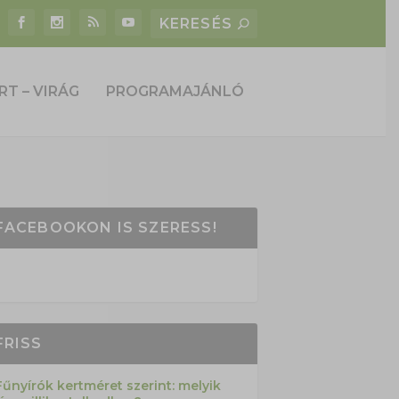
RT – VIRÁG
PROGRAMAJÁNLÓ
FACEBOOKON IS SZERESS!
FRISS
Fűnyírók kertméret szerint: melyik