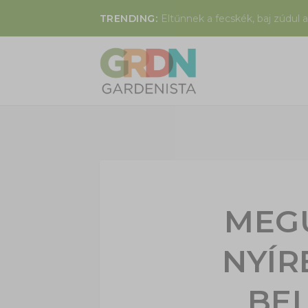
TRENDING:
Eltűnnek a fecskék, baj zúdul a
MEG
NYÍ
BE