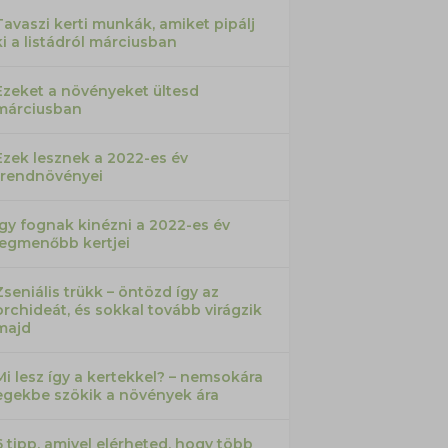
Tavaszi kerti munkák, amiket pipálj
ki a listádról márciusban
Ezeket a növényeket ültesd
márciusban
Ezek lesznek a 2022-es év
trendnövényei
Így fognak kinézni a 2022-es év
legmenőbb kertjei
Zseniális trükk – öntözd így az
orchideát, és sokkal tovább virágzik
majd
Mi lesz így a kertekkel? – nemsokára
egekbe szökik a növények ára
6 tipp, amivel elérheted, hogy több