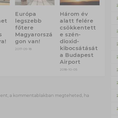
Európa
Három év
het
legszebb
alatt felére
főtere
csökkentett
s
Magyarorszá
e szén-
a!
gon van!
dioxid-
kibocsátását
2017-09-18
a Budapest
Airport
2018-10-05
 itt lent, a kommentablakban megteheted, ha