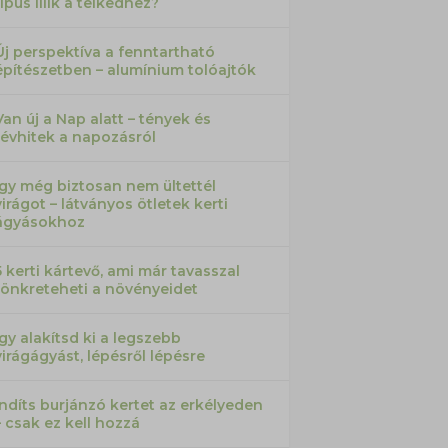
típus illik a telkedhez?
Új perspektíva a fenntartható
építészetben – alumínium tolóajtók
Van új a Nap alatt – tények és
tévhitek a napozásról
Így még biztosan nem ültettél
virágot – látványos ötletek kerti
ágyásokhoz
5 kerti kártevő, ami már tavasszal
tönkreteheti a növényeidet
Így alakítsd ki a legszebb
virágágyást, lépésről lépésre
Indíts burjánzó kertet az erkélyeden
– csak ez kell hozzá