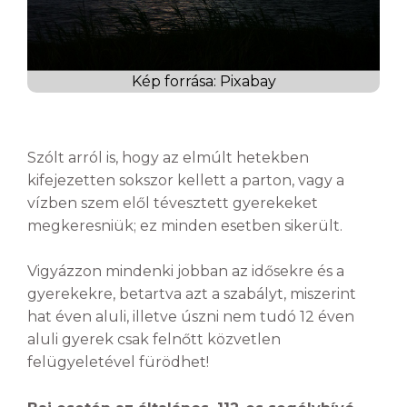
Kép forrása: Pixabay
Szólt arról is, hogy az elmúlt hetekben
kifejezetten sokszor kellett a parton, vagy a
vízben szem elől tévesztett gyerekeket
megkeresniük; ez minden esetben sikerült.
Vigyázzon mindenki jobban az idősekre és a
gyerekekre, betartva azt a szabályt, miszerint
hat éven aluli, illetve úszni nem tudó 12 éven
aluli gyerek csak felnőtt közvetlen
felügyeletével fürödhet!