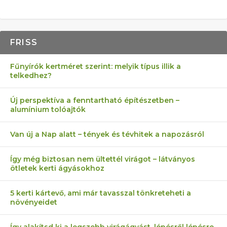
FRISS
Fűnyírók kertméret szerint: melyik típus illik a
telkedhez?
Új perspektíva a fenntartható építészetben –
alumínium tolóajtók
Van új a Nap alatt – tények és tévhitek a napozásról
Így még biztosan nem ültettél virágot – látványos
ötletek kerti ágyásokhoz
5 kerti kártevő, ami már tavasszal tönkreteheti a
növényeidet
Így alakítsd ki a legszebb virágágyást, lépésről lépésre