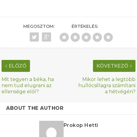
MEGOSZTOM:
ÉRTÉKELÉS:
ELŐZŐ
KÖVETKEZŐ
Mit tegyen a béka, ha
Mikor lehet a legtöbb
nem tud elugrani az
hullócsillagra számítani
ellensége elől?
a hétvégén?
ABOUT THE AUTHOR
Prokop Hetti