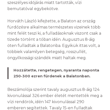
szeszélyes időjárás miatt tartották, vízi
bemutatóval egybekötve.
Horváth László kifejtette, a Balaton az ország
fürdőzésre alkalmas természetes vizeinek több
mint felét teszi ki, a fulladásoknak viszont csak a
tizede történt a tóban idén. Augusztus 8-áig
öten fulladtak a Balatonba. Egyikük ittas volt, a
többiek valamilyen betegség, rosszullét,
öngyilkossági szándék miatt haltak meg.
Hozzátette, rengetegen, nyaranta naponta
250-300 ezren fürdenek a Balatonban.
Beszámolója szerint tavaly augusztus 8-áig 124
kivonulással 326 ember életét mentették meg a
vízi rendőrök, idén 147 kivonulással 290
emberen segítettek. Tavaly 15-en fulladtak