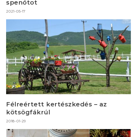
spenótot
2021-05-17
Félreértett kertészkedés – az
kötsögfákrúl
2018-01-29