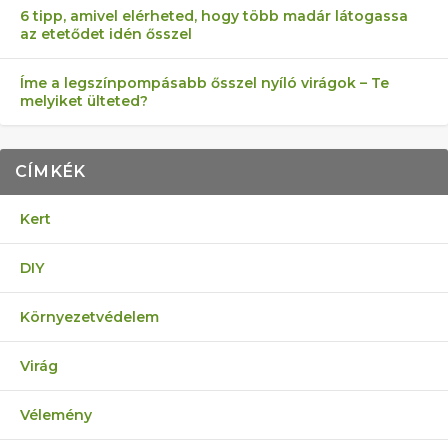
6 tipp, amivel elérheted, hogy több madár látogassa
az etetődet idén ősszel
Íme a legszínpompásabb ősszel nyíló virágok – Te
melyiket ülteted?
CÍMKÉK
Kert
DIY
Környezetvédelem
Virág
Vélemény