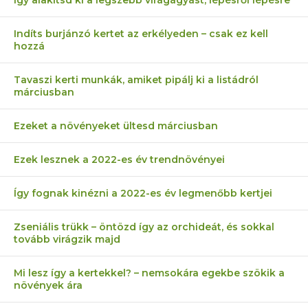
Indíts burjánzó kertet az erkélyeden – csak ez kell
hozzá
Tavaszi kerti munkák, amiket pipálj ki a listádról
márciusban
Ezeket a növényeket ültesd márciusban
Ezek lesznek a 2022-es év trendnövényei
Így fognak kinézni a 2022-es év legmenőbb kertjei
Zseniális trükk – öntözd így az orchideát, és sokkal
tovább virágzik majd
Mi lesz így a kertekkel? – nemsokára egekbe szökik a
növények ára