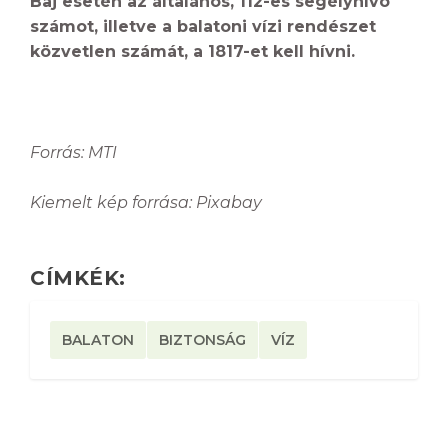
Baj esetén az általános, 112-es segélyhívó
számot, illetve a balatoni vízi rendészet
közvetlen számát, a 1817-et kell hívni.
Forrás: MTI
Kiemelt kép forrása: Pixabay
CÍMKÉK:
BALATON
BIZTONSÁG
VÍZ