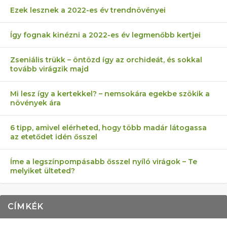
Ezek lesznek a 2022-es év trendnövényei
Így fognak kinézni a 2022-es év legmenőbb kertjei
Zseniális trükk – öntözd így az orchideát, és sokkal
tovább virágzik majd
Mi lesz így a kertekkel? – nemsokára egekbe szökik a
növények ára
6 tipp, amivel elérheted, hogy több madár látogassa
az etetődet idén ősszel
Íme a legszínpompásabb ősszel nyíló virágok – Te
melyiket ülteted?
CÍMKÉK