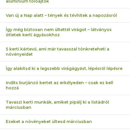
alumínium tolóajtók
Van új a Nap alatt – tények és tévhitek a napozásról
Így még biztosan nem ültettél virágot – látványos
ötletek kerti ágyásokhoz
5 kerti kártevő, ami már tavasszal tönkreteheti a
növényeidet
Így alakítsd ki a legszebb virágágyást, lépésről lépésre
Indíts burjánzó kertet az erkélyeden – csak ez kell
hozzá
Tavaszi kerti munkák, amiket pipálj ki a listádról
márciusban
Ezeket a növényeket ültesd márciusban