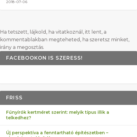
2018-07-06
Ha tetszett, lájkold, ha vitatkoznál, itt lent, a
kommentablakban megteheted, ha szeretsz minket,
irány a megosztás.
FACEBOOKON IS SZERESS!
FRISS
Fűnyírók kertméret szerint: melyik típus illik a
telkedhez?
Új perspektíva a fenntartható építészetben –