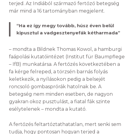
terjed. Az Indiából származó fertőző betegség
már mind a 16 tartományban megjelent.
“Ha ez így megy tovább, húsz éven belül
kipusztul a vadgesztenyefák kétharmada”
– mondta a Bildnek Thomas Kowol, a hamburgi
faápolási kutatóintézet (Institut für Baumpflege
– IfB) munkatársa. A fertőzés következtében a
fa kérge felreped, a törzsén barnás folyás
keletkezik, a nyílásokon pedig a belsejét
roncsoló gombasprórák hatolnak be. A
betegség nem minden esetben, de nagyon
gyakran okoz pusztulást, a fiatal fák szinte
esélytelenek – mondta a kutató.
A fertőzés feltartóztathatatlan, mert senki sem
tudja, hogy pontosan hogyan terjed a