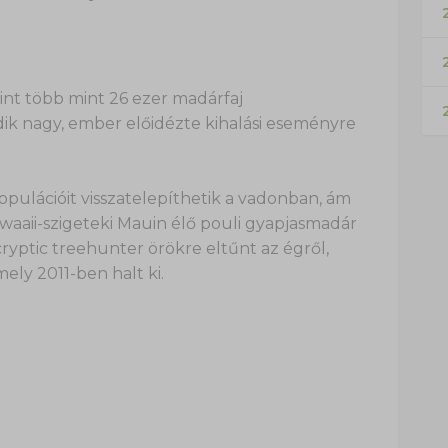
2
rint több mint 26 ezer madárfaj
dik nagy, ember előidézte kihalási eseményre
opulációit visszatelepíthetik a vadonban, ám
Hawaaii-szigeteki Mauin élő pouli gyapjasmadár
 cryptic treehunter örökre eltűnt az égről,
mely 2011-ben halt ki.