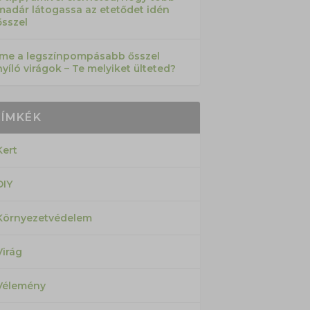
madár látogassa az etetődet idén
ősszel
Íme a legszínpompásabb ősszel
nyíló virágok – Te melyiket ülteted?
CÍMKÉK
Kert
DIY
Környezetvédelem
Virág
Vélemény