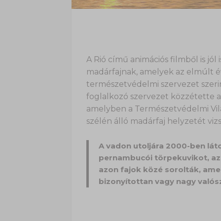
A Rió című animációs filmből is jól
madárfajnak, amelyek az elmúlt év
természetvédelmi szervezet szeri
foglalkozó szervezet közzétette a 
amelyben a Természetvédelmi Világ
szélén álló madárfaj helyzetét vizs
A vadon utoljára 2000-ben láto
pernambucói törpekuvikot, az a
azon fajok közé sorolták, ame
bizonyítottan vagy nagy valósz