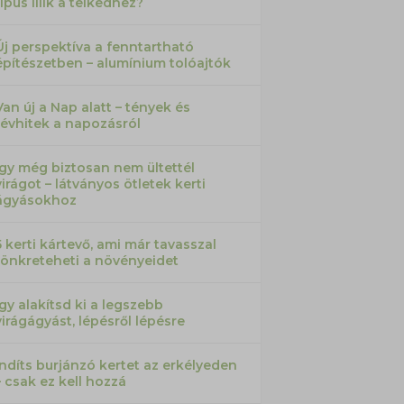
típus illik a telkedhez?
Új perspektíva a fenntartható
építészetben – alumínium tolóajtók
Van új a Nap alatt – tények és
tévhitek a napozásról
Így még biztosan nem ültettél
virágot – látványos ötletek kerti
ágyásokhoz
5 kerti kártevő, ami már tavasszal
tönkreteheti a növényeidet
Így alakítsd ki a legszebb
virágágyást, lépésről lépésre
Indíts burjánzó kertet az erkélyeden
– csak ez kell hozzá