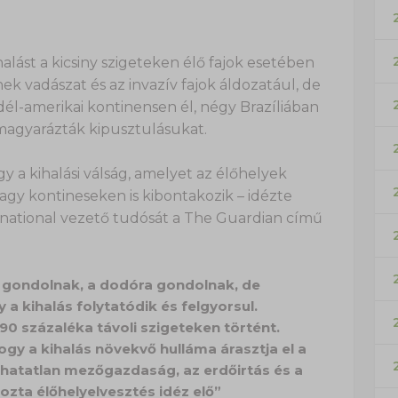
lást a kicsiny szigeteken élő fajok esetében
ek vadászat és az invazív fajok áldozatául, de
 dél-amerikai kontinensen él, négy Brazíliában
 magyarázták kipusztulásukat.
a kihalási válság, amelyet az élőhelyek
nagy kontineseken is kibontakozik – idézte
ernational vezető tudósát a The Guardian című
a gondolnak, a dodóra gondolnak, de
 kihalás folytatódik és felgyorsul.
0 százaléka távoli szigeteken történt.
ogy a kihalás növekvő hulláma árasztja el a
thatatlan mezőgazdaság, az erdőirtás és a
ozta élőhelyelvesztés idéz elő”