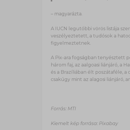
– magyarázta.
A IUCN legutóbbi vörös listája sze
veszélyeztetett, a tudósok a hato
figyelmeztetnek.
A Pix-ara fogságban tenyésztett p
három faj, az aalgoasi liánjáró, a 
és a Brazíliában élt poszátaféle, a
csakúgy mint az alagosi liánjáró, a
Forrás: MTI
Kiemelt kép forrása: Pixabay