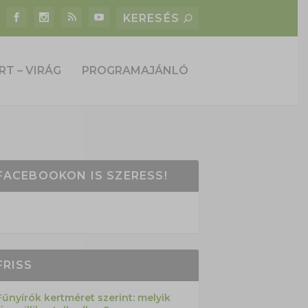
RT – VIRÁG
PROGRAMAJÁNLÓ
FACEBOOKON IS SZERESS!
FRISS
Fűnyírók kertméret szerint: melyik