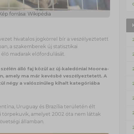
 Kép forrása: Wikipédia
ezet hivatalos jogkörrel bír a veszélyeztetett
ában, a szakemberek új statisztikai
élő madarak előfordulását.
 szélén álló faj közül az új-kaledóniai Moorea-
en, amely ma már kevésbé veszélyeztetett. A
zül négy a valószínűleg kihalt kategóriába
tína, Uruguay és Brazília területén élt
 törpekuvik, amelyet 2002 óta nem láttak
övetségi államban.