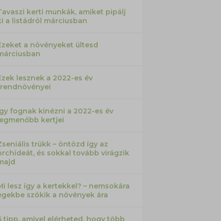
Tavaszi kerti munkák, amiket pipálj
ki a listádról márciusban
Ezeket a növényeket ültesd
márciusban
Ezek lesznek a 2022-es év
trendnövényei
Így fognak kinézni a 2022-es év
legmenőbb kertjei
Zseniális trükk – öntözd így az
orchideát, és sokkal tovább virágzik
majd
Mi lesz így a kertekkel? – nemsokára
egekbe szökik a növények ára
6 tipp, amivel elérheted, hogy több