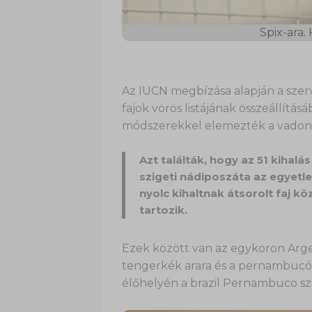
Spix-ara.
Az IUCN megbízása alapján a szerv
fajok vörös listájának összeállítás
módszerekkel elemezték a vadon 
Azt találták, hogy az 51 kihalás
szigeti nádiposzáta az egyetl
nyolc kihaltnak átsorolt faj kö
tartozik.
Ezek között van az egykoron Argen
tengerkék arara és a pernambucói
élőhelyén a brazil Pernambuco sz