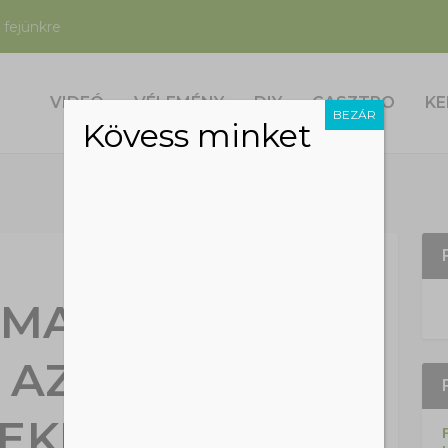
 fejünkre
VIDEÓ
VÉLEMÉNY
DIY
GASZTRO
KE
BEZÁR
Kövess minket
 MADÁRFAJ
I AZ ELMÚLT
EKBEN