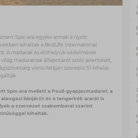
 ismert Spix-ara egyike annak a nyolc
ekben kihaltak a BirdLife International
nt. A madarak és élőhelyük védelmével
világ madarainak állapotáról szóló jelentését,
szövetség vörös listáján szereplő 51 kihalás
gálták.
tt Spix-ara mellett a Pouli-gyapjasmadarat, a
laogasi liánjárót és a tengerkék ararát is
lyek a szervezet szakemberei szerint
ínűséggel kihaltak.