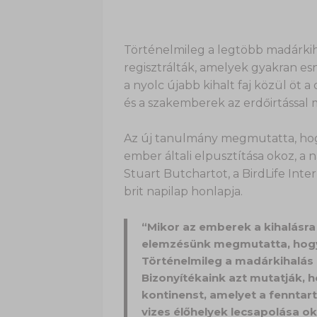
Történelmileg a legtöbb madárkiha
regisztrálták, amelyek gyakran esn
a nyolc újabb kihalt faj közül öt a
és a szakemberek az erdőirtással
Az új tanulmány megmutatta, hogy 
ember általi elpusztítása okoz, a 
Stuart Butchartot, a BirdLife Int
brit napilap honlapja.
“Mikor az emberek a kihalásr
elemzésünk megmutatta, hogy a
Történelmileg a madárkihalás 9
Bizonyítékaink azt mutatják, h
kontinenst, amelyet a fenntar
vizes élőhelyek lecsapolása ok