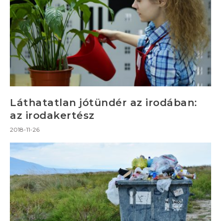
Láthatatlan jótündér az irodában:
az irodakertész
2018-11-26