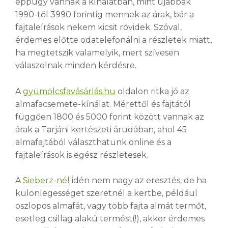
éppúgy vannak a kínálatban, mint újabbak
1990-től 3990 forintig mennek az árak, bár a
fajtaleírások nekem kicsit rövidek. Szóval,
érdemes előtte odatelefonálni a részletek miatt,
ha megtetszik valamelyik, mert szívesen
válaszolnak minden kérdésre.
A
gyümölcsfavásárlás.hu
oldalon ritka jó az
almafacsemete-kínálat. Mérettől és fajtától
függően 1800 és 5000 forint között vannak az
árak a Tarjáni kertészeti árudában, ahol 45
almafajtából választhatunk online és a
fajtaleírások is egész részletesek.
A
Sieberz-nél
idén nem nagy az eresztés, de ha
különlegességet szeretnél a kertbe, például
oszlopos almafát, vagy több fajta almát termőt,
esetleg csillag alakú termést(!), akkor érdemes