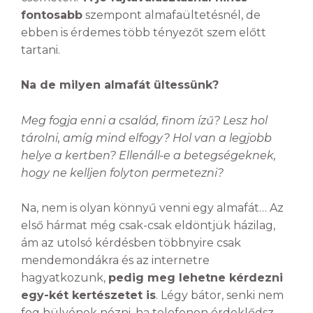
fontosabb
szempont almafaültetésnél, de
ebben is érdemes több tényezőt szem előtt
tartani.
Na de milyen almafát ültessünk?
Meg fogja enni a család, finom ízű? Lesz hol
tárolni, amíg mind elfogy? Hol van a legjobb
helye a kertben? Ellenáll-e a betegségeknek,
hogy ne kelljen folyton permetezni?
Na, nem is olyan könnyű venni egy almafát… Az
első hármat még csak-csak eldöntjük házilag,
ám az utolsó kérdésben többnyire csak
mendemondákra és az internetre
hagyatkozunk,
pedig meg lehetne kérdezni
egy-két kertészetet is
. Légy bátor, senki nem
fog hülyének nézni, ha telefonon érdeklődsz,