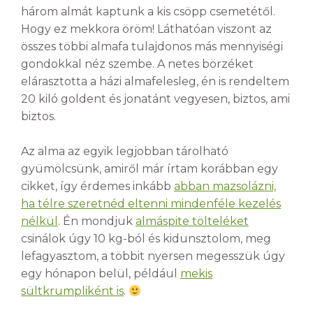
három almát kaptunk a kis csöpp csemetétől.
Hogy ez mekkora öröm! Láthatóan viszont az
összes többi almafa tulajdonos más mennyiségi
gondokkal néz szembe. A netes börzéket
elárasztotta a házi almafelesleg, én is rendeltem
20 kiló goldent és jonatánt vegyesen, biztos, ami
biztos.
Az alma az egyik legjobban tárolható
gyümölcsünk, amiről már írtam korábban egy
cikket, így érdemes inkább
abban mazsolázni,
ha télre szeretnéd eltenni mindenféle kezelés
nélkül
. Én mondjuk
almáspite tölteléket
csinálok úgy 10 kg-ból és kidunsztolom, meg
lefagyasztom, a többit nyersen megesszük úgy
egy hónapon belül, például
mekis
sültkrumpliként is
.