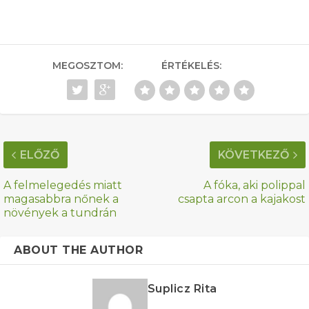
MEGOSZTOM:
ÉRTÉKELÉS:
ELŐZŐ
KÖVETKEZŐ
A felmelegedés miatt
A fóka, aki polippal
magasabbra nőnek a
csapta arcon a kajakost
növények a tundrán
ABOUT THE AUTHOR
Suplicz Rita