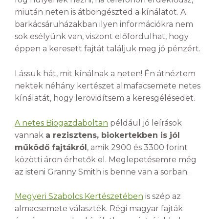
miután neten is átböngészted a kínálatot. A
barkácsáruházakban ilyen információkra nem
sok esélyünk van, viszont előfordulhat, hogy
éppen a keresett fajtát találjuk meg jó pénzért.
Lássuk hát, mit kínálnak a neten! Én átnéztem
nektek néhány kertészet almafacsemete netes
kínálatát, hogy lerövidítsem a keresgélésedet.
A netes Biogazdaboltan
például jó leírások
vannak
a rezisztens, biokertekben is jól
működő fajtákról
, amik 2900 és 3300 forint
közötti áron érhetők el. Meglepetésemre még
az isteni Granny Smith is benne van a sorban.
Megyeri Szabolcs Kertészetében
is szép az
almacsemete választék. Régi magyar fajták