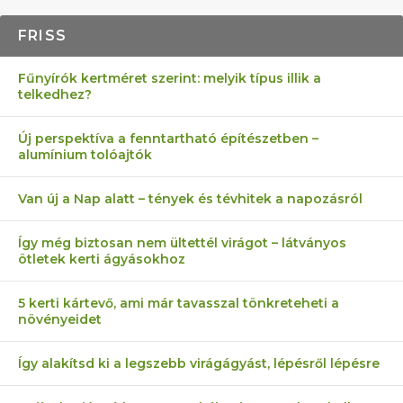
FRISS
Fűnyírók kertméret szerint: melyik típus illik a
telkedhez?
Új perspektíva a fenntartható építészetben –
alumínium tolóajtók
Van új a Nap alatt – tények és tévhitek a napozásról
Így még biztosan nem ültettél virágot – látványos
ötletek kerti ágyásokhoz
5 kerti kártevő, ami már tavasszal tönkreteheti a
növényeidet
Így alakítsd ki a legszebb virágágyást, lépésről lépésre