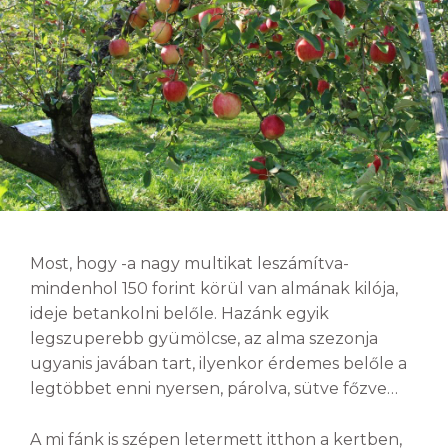
Most, hogy -a nagy multikat leszámítva-
mindenhol 150 forint körül van almának kilója,
ideje betankolni belőle. Hazánk egyik
legszuperebb gyümölcse, az alma szezonja
ugyanis javában tart, ilyenkor érdemes belőle a
legtöbbet enni nyersen, párolva, sütve főzve…
A mi fánk is szépen letermett itthon a kertben,