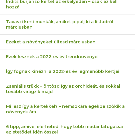
Indíts burjánzó kertet az erkélyeden – csak ez kell
hozzá
Tavaszi kerti munkák, amiket pipálj ki a listádról
márciusban
Ezeket a növényeket ültesd márciusban
Ezek lesznek a 2022-es év trendnövényei
Így fognak kinézni a 2022-es év legmenőbb kertjei
Zseniális trükk – öntözd így az orchideát, és sokkal
tovább virágzik majd
Mi lesz így a kertekkel? – nemsokára egekbe szökik a
növények ára
6 tipp, amivel elérheted, hogy több madár látogassa
az etetődet idén ősszel