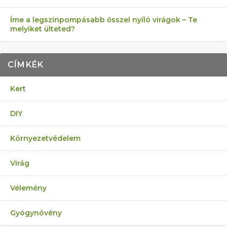
Íme a legszínpompásabb ősszel nyíló virágok – Te
melyiket ülteted?
CÍMKÉK
Kert
DIY
Környezetvédelem
Virág
Vélemény
Gyógynövény