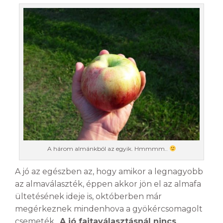
A három almánkból az egyik. Hmmmm..
A jó az egészben az, hogy amikor a legnagyobb
az almaválaszték, éppen akkor jön el az almafa
ültetésének ideje is, októberben már
megérkeznek mindenhova a gyökércsomagolt
csemeték.
A jó fajtaválasztásnál nincs