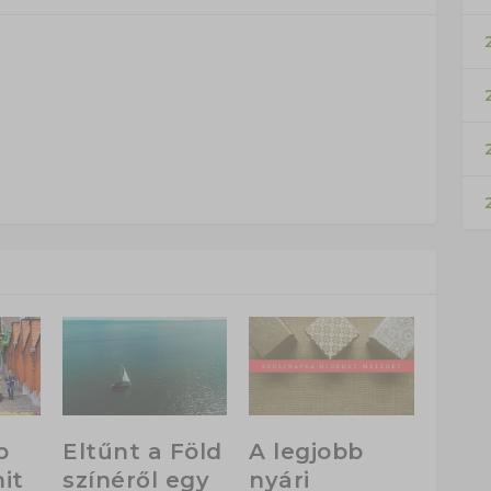
2
b
Eltűnt a Föld
A legjobb
it
színéről egy
nyári