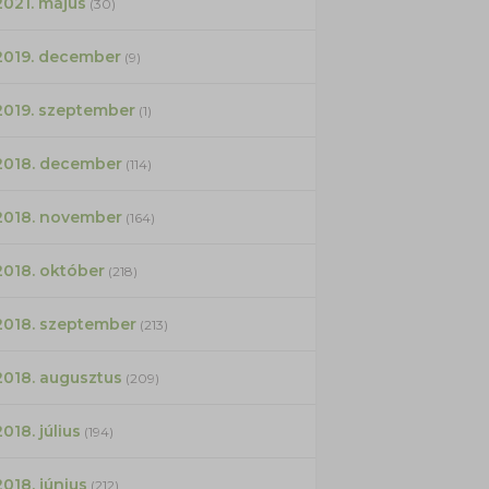
2021. május
(30)
2019. december
(9)
2019. szeptember
(1)
2018. december
(114)
2018. november
(164)
2018. október
(218)
2018. szeptember
(213)
2018. augusztus
(209)
2018. július
(194)
2018. június
(212)