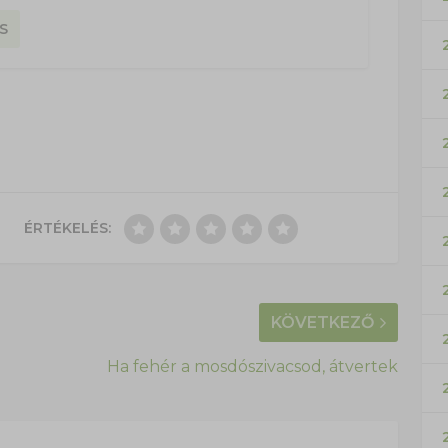
S
ÉRTÉKELÉS:
KÖVETKEZŐ
Ha fehér a mosdószivacsod, átvertek