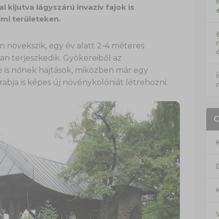
l kijutva lágyszárú invazív fajok is
mi területeken.
 növekszik, egy év alatt 2-4 méteres
an terjeszkedik. Gyökereiből az
 is nőnek hajtások, miközben már egy
abja is képes új növénykolóniát létrehozni.