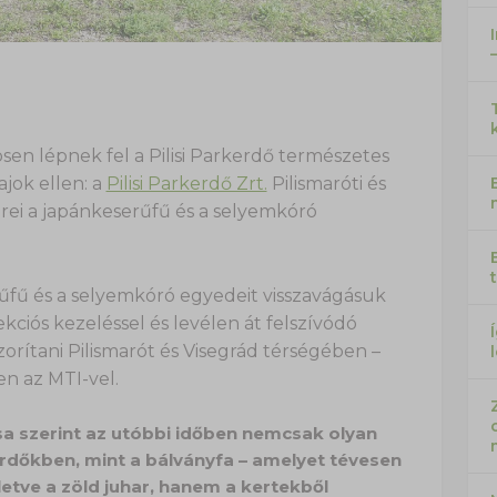
en lépnek fel a Pilisi Parkerdő természetes
ajok ellen: a
Pilisi Parkerdő Zrt.
Pilismaróti és
ei a japánkeserűfű és a selyemkóró
űfű és a selyemkóró egyedeit visszavágásuk
kciós kezeléssel és levélen át felszívódó
orítani Pilismarót és Visegrád térségében –
en az MTI-vel.
a szerint az utóbbi időben nemcsak olyan
erdőkben, mint a bálványfa – amelyet tévesen
letve a zöld juhar, hanem a kertekből