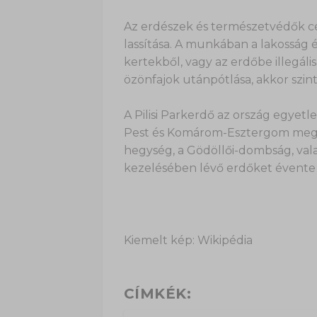
Az erdészek és természetvédők cél
lassítása. A munkában a lakosság és
kertekből, vagy az erdőbe illegál
özönfajok utánpótlása, akkor szin
A Pilisi Parkerdő az ország egyet
Pest és Komárom-Esztergom megyébe
hegység, a Gödöllői-dombság, vala
kezelésében lévő erdőket évente 
Kiemelt kép: Wikipédia
CÍMKÉK: