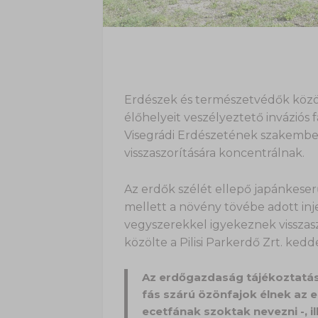
Erdészek és természetvédők közös
élőhelyeit veszélyeztető inváziós f
Visegrádi Erdészetének szakember
visszaszorítására koncentrálnak.
Az erdők szélét ellepő japánkeser
mellett a növény tövébe adott inje
vegyszerekkel igyekeznek visszasz
közölte a Pilisi Parkerdő Zrt. kedd
Az erdőgazdaság tájékoztatás
fás szárú özönfajok élnek az 
ecetfának szoktak nevezni -, il