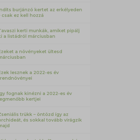
Indíts burjánzó kertet az erkélyeden
– csak ez kell hozzá
Tavaszi kerti munkák, amiket pipálj
ki a listádról márciusban
Ezeket a növényeket ültesd
márciusban
Ezek lesznek a 2022-es év
trendnövényei
Így fognak kinézni a 2022-es év
legmenőbb kertjei
Zseniális trükk – öntözd így az
orchideát, és sokkal tovább virágzik
majd