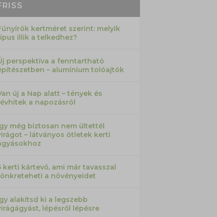
FRISS
Fűnyírók kertméret szerint: melyik
típus illik a telkedhez?
Új perspektíva a fenntartható
építészetben – alumínium tolóajtók
Van új a Nap alatt – tények és
tévhitek a napozásról
Így még biztosan nem ültettél
virágot – látványos ötletek kerti
ágyásokhoz
5 kerti kártevő, ami már tavasszal
tönkreteheti a növényeidet
Így alakítsd ki a legszebb
virágágyást, lépésről lépésre