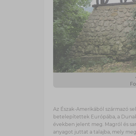
Fo
Az Észak-Amerikából származó se
betelepítettek Európába, a Dunak
években jelent meg. Magról és sarj
anyagot juttat a talajba, mely meg