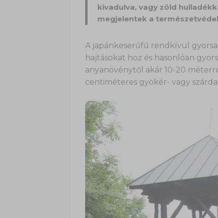
kivadulva, vagy zöld hulladékka
megjelentek a természetvédel
A japánkeserűfű rendkívül gyorsan
hajtásokat hoz és hasonlóan gyors
anyanövénytől akár 10-20 méterre
centiméteres gyökér- vagy szárdar