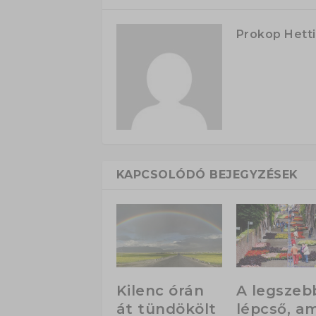
Prokop Hetti
KAPCSOLÓDÓ BEJEGYZÉSEK
Kilenc órán
A legszeb
át tündökölt
lépcső, am