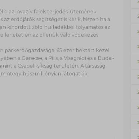
ja az invazív fajok terjedési ütemének
 az erdőjárók segítségét is kérik, hiszen ha a
isan kihordott zöld hulladékból folyamatos az
te lehetetlen az ellenük való védekezés.
len parkerdőgazdasága, 65 ezer hektárt kezel
n a Gerecse, a Pilis, a Visegrádi és a Budai-
mint a Csepeli-síkság területén. A társaság
mintegy húszmilliónyian látogatják.