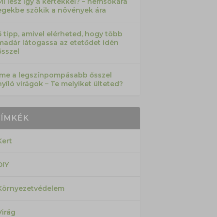
Mi lesz így a kertekkel? – nemsokára
egekbe szökik a növények ára
6 tipp, amivel elérheted, hogy több
madár látogassa az etetődet idén
ősszel
Íme a legszínpompásabb ősszel
nyíló virágok – Te melyiket ülteted?
CÍMKÉK
Kert
DIY
Környezetvédelem
Virág