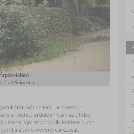
Árpád-kilátó
rrás: Wikipédia
lyemkórót már az 1600-as években
anyar védett erdeiben csak az utóbbi
adzással is jól szaporodik, közben olyan
gátolja a többi növény csírázását.