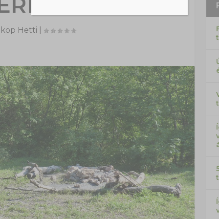
ERDŐBEN
kop Hetti
|