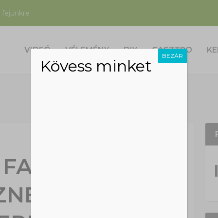
 fejünkre
VIDEÓ
VÉLEMÉNY
DIY
GASZTRO
KE
BEZÁR
Kövess minket
 FAJOK ELLEN
NEK A PILISI