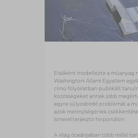
Elsőként modellezte a műanyag m
Washingtoni Állami Egyetem egyik
című folyóiratban publikált tanu
közösségeket annak jobb megérté
egyre súlyosbodó problémát a mű
azok mennyiségének csökkentése 
ismeretterjesztő hírportálon.
A világ óceánjaiban több millió 