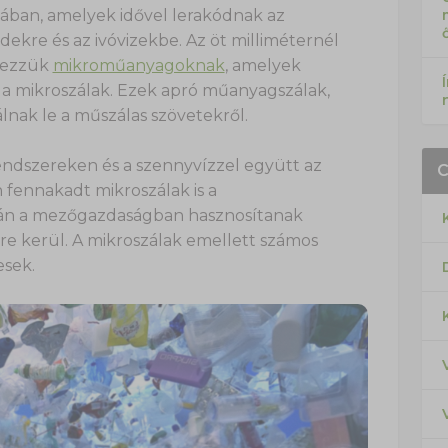
ában, amelyek idővel lerakódnak az
ekre és az ivóvizekbe. Az öt milliméternél
vezzük
mikroműanyagoknak
, amelyek
 a mikroszálak. Ezek apró műanyagszálak,
nak le a műszálas szövetekről.
rendszereken és a szennyvízzel együtt az
 fennakadt mikroszálak is a
ztán a mezőgazdaságban hasznosítanak
re kerül. A mikroszálak emellett számos
sek.