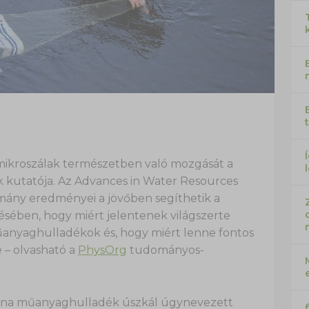
ikroszálak természetben való mozgását a
 kutatója. Az Advances in Water Resources
lmány eredményei a jövőben segíthetik a
sében, hogy miért jelentenek világszerte
anyaghulladékok és, hogy miért lenne fontos
– olvasható a
PhysOrg
tudományos-
tonna műanyaghulladék úszkál úgynevezett