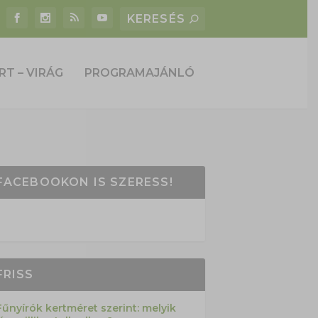
RT – VIRÁG
PROGRAMAJÁNLÓ
FACEBOOKON IS SZERESS!
FRISS
Fűnyírók kertméret szerint: melyik