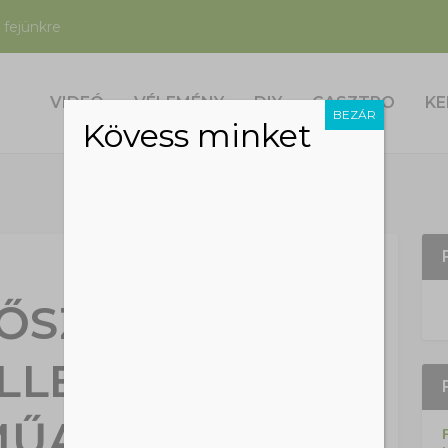
 fejünkre
VIDEÓ
VÉLEMÉNY
DIY
GASZTRO
KE
BEZÁR
Kövess minket
ŐSZÖR
LLEZTÉK A
MŰANYAGOK