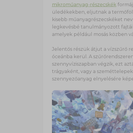
mikroműanyag-részecskék
formáj
üledékekben, eljutnak a termőföld
kisebb műanyagrészecskéket ne
legkevésbé tanulmányozott fajtái
amelyek például mosás közben vál
Jelentős részük átjut a vízszűrő 
óceánba kerül. A szűrőrendszeren
szennyvíziszapban végzik, ezt a
trágyaként, vagy a szeméttelepek
szennyezőanyag elnyelésére képe