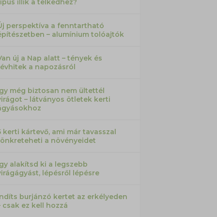
típus illik a telkedhez?
Új perspektíva a fenntartható
építészetben – alumínium tolóajtók
Van új a Nap alatt – tények és
tévhitek a napozásról
Így még biztosan nem ültettél
virágot – látványos ötletek kerti
ágyásokhoz
5 kerti kártevő, ami már tavasszal
tönkreteheti a növényeidet
Így alakítsd ki a legszebb
virágágyást, lépésről lépésre
Indíts burjánzó kertet az erkélyeden
– csak ez kell hozzá