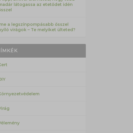
madár látogassa az etetődet idén
ősszel
Íme a legszínpompásabb ősszel
nyíló virágok – Te melyiket ülteted?
CÍMKÉK
Kert
DIY
Környezetvédelem
Virág
Vélemény