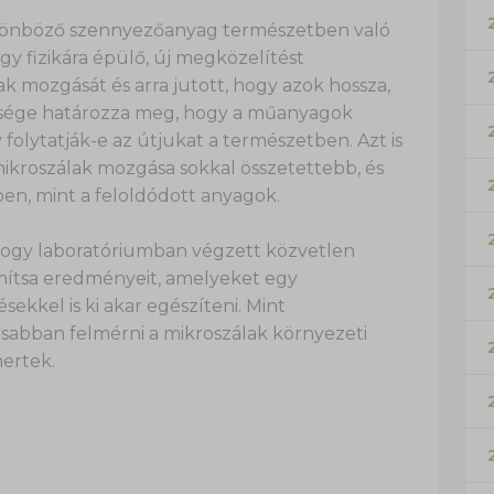
ülönböző szennyezőanyag természetben való
gy fizikára épülő, új megközelítést
k mozgását és arra jutott, hogy azok hossza,
bessége határozza meg, hogy a műanyagok
folytatják-e az útjukat a természetben. Azt is
ikroszálak mozgása sokkal összetettebb, és
en, mint a feloldódott anyagok.
hogy laboratóriumban végzett közvetlen
omítsa eredményeit, amelyeket egy
kkel is ki akar egészíteni. Mint
sabban felmérni a mikroszálak környezeti
mertek.