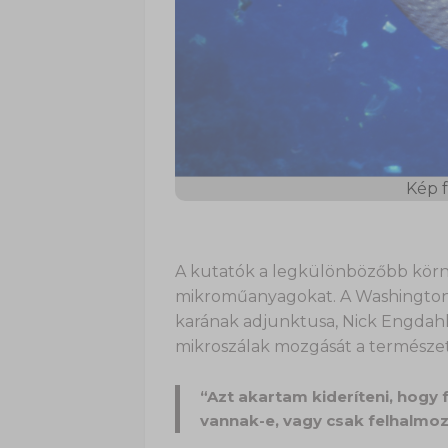
Kép f
A kutatók a legkülönbözőbb kör
mikroműanyagokat. A Washingtoni
karának adjunktusa, Nick Engdahl 
mikroszálak mozgását a természe
“Azt akartam kideríteni, hog
vannak-e, vagy csak felhalmo