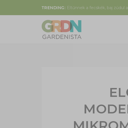
TRENDING:
Eltűnnek a fecskék, baj zúdul a
EL
MODE
MIKRO