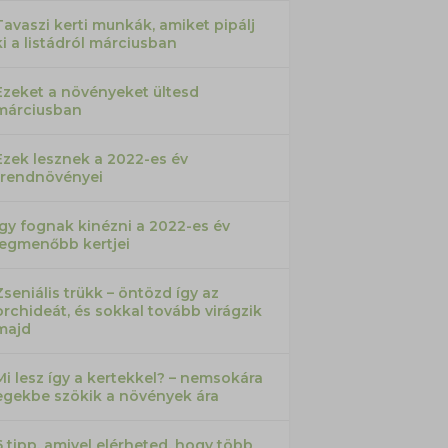
Tavaszi kerti munkák, amiket pipálj
ki a listádról márciusban
Ezeket a növényeket ültesd
márciusban
Ezek lesznek a 2022-es év
trendnövényei
Így fognak kinézni a 2022-es év
legmenőbb kertjei
Zseniális trükk – öntözd így az
orchideát, és sokkal tovább virágzik
majd
Mi lesz így a kertekkel? – nemsokára
egekbe szökik a növények ára
6 tipp, amivel elérheted, hogy több