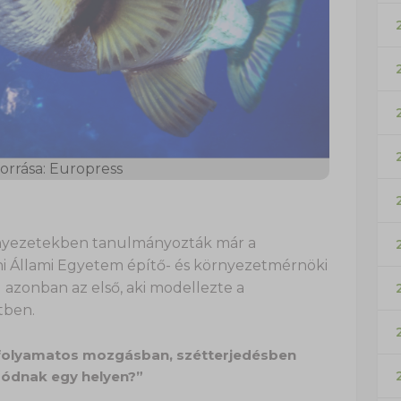
orrása: Europress
nyezetekben tanulmányozták már a
 Állami Egyetem építő- és környezetmérnöki
azonban az első, aki modellezte a
tben.
y folyamatos mozgásban, szétterjedésben
zódnak egy helyen?”