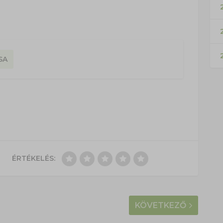
2
SA
ÉRTÉKELÉS:
KÖVETKEZŐ