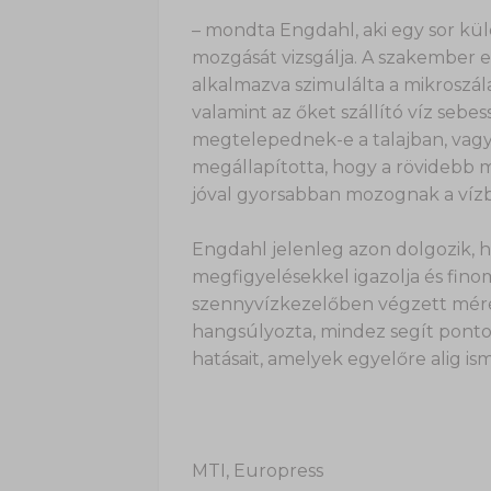
– mondta Engdahl, aki egy sor k
mozgását vizsgálja. A szakember e
alkalmazva szimulálta a mikroszála
valamint az őket szállító víz se
megtelepednek-e a talajban, vagy 
megállapította, hogy a rövidebb m
jóval gyorsabban mozognak a vízb
Engdahl jelenleg azon dolgozik, 
megfigyelésekkel igazolja és fin
szennyvízkezelőben végzett mérése
hangsúlyozta, mindez segít ponto
hatásait, amelyek egyelőre alig is
MTI, Europress