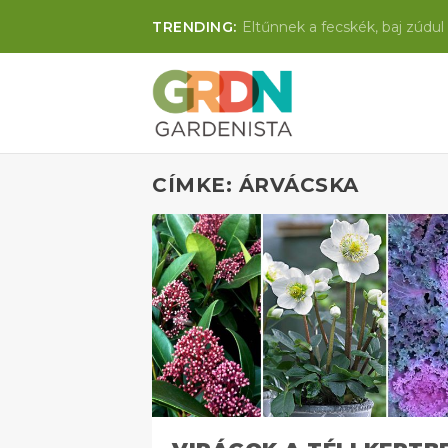
TRENDING:
Eltűnnek a fecskék, baj zúdul 
CÍMKE: ÁRVÁCSKA