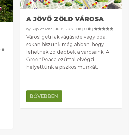
A JÖVŐ ZÖLD VÁROSA
by
Suplicz Rita
|
Jul 8, 2017
|
Hír
|
0
|
Városligeti fakivágás ide vagy oda,
sokan hiszünk még abban, hogy
lehetnek zöldebbek a városaink. A
GreenPeace ezúttal elvégzi
helyettünk a piszkos munkát.
BŐVEBBEN