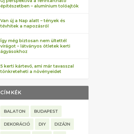
Új perspektíva a fenntartható
építészetben – alumínium tolóajtók
Van új a Nap alatt – tények és
tévhitek a napozásról
Így még biztosan nem ültettél
virágot – látványos ötletek kerti
ágyásokhoz
5 kerti kártevő, ami már tavasszal
tönkreteheti a növényeidet
CÍMKÉK
BALATON
BUDAPEST
DEKORÁCIÓ
DIY
DIZÁJN