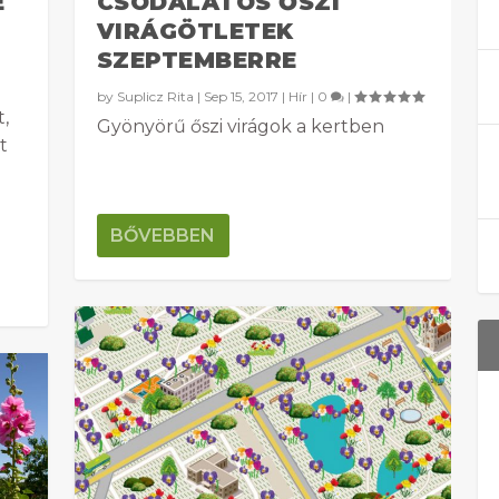
E
CSODÁLATOS ŐSZI
VIRÁGÖTLETEK
SZEPTEMBERRE
by
Suplicz Rita
|
Sep 15, 2017
|
Hír
|
0
|
,
Gyönyörű őszi virágok a kertben
t
BŐVEBBEN