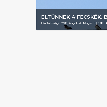
ELTŰNNEK A FECSKÉK, 
Írta
Tálas Ági
|
2017, Aug, ked
|
Magazin
|
0
|