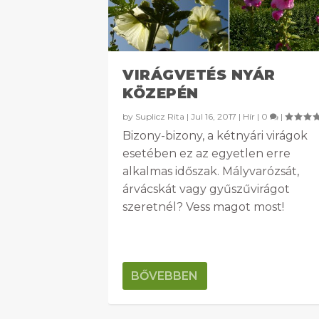
VIRÁGVETÉS NYÁR
KÖZEPÉN
by
Suplicz Rita
|
Jul 16, 2017
|
Hír
|
0
|
Bizony-bizony, a kétnyári virágok
esetében ez az egyetlen erre
alkalmas időszak. Mályvarózsát,
árvácskát vagy gyűszűvirágot
szeretnél? Vess magot most!
BŐVEBBEN