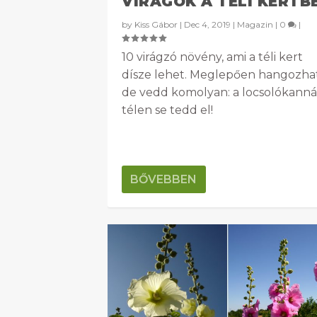
VIRÁGOK A TÉLI KERTB
by
Kiss Gábor
|
Dec 4, 2019
|
Magazin
|
0
|
10 virágzó növény, ami a téli kert
dísze lehet. Meglepően hangozhat
de vedd komolyan: a locsolókanná
télen se tedd el!
BŐVEBBEN