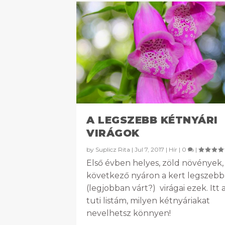
A LEGSZEBB KÉTNYÁRI
VIRÁGOK
by
Suplicz Rita
|
Jul 7, 2017
|
Hír
|
0
|
Első évben helyes, zöld növények,
következő nyáron a kert legszebb
(legjobban várt?) virágai ezek. Itt 
tuti listám, milyen kétnyáriakat
nevelhetsz könnyen!