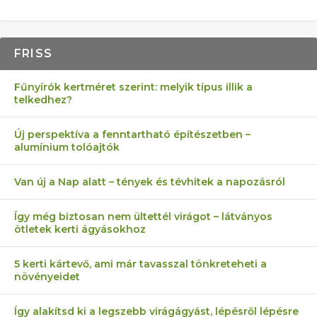
FRISS
Fűnyírók kertméret szerint: melyik típus illik a
telkedhez?
Új perspektíva a fenntartható építészetben –
alumínium tolóajtók
Van új a Nap alatt – tények és tévhitek a napozásról
Így még biztosan nem ültettél virágot – látványos
ötletek kerti ágyásokhoz
5 kerti kártevő, ami már tavasszal tönkreteheti a
növényeidet
Így alakítsd ki a legszebb virágágyást, lépésről lépésre