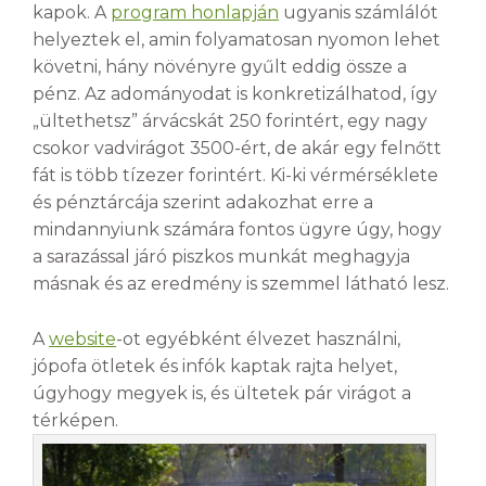
kapok. A
program honlapján
ugyanis számlálót
helyeztek el, amin folyamatosan nyomon lehet
követni, hány növényre gyűlt eddig össze a
pénz. Az adományodat is konkretizálhatod, így
„ültethetsz” árvácskát 250 forintért, egy nagy
csokor vadvirágot 3500-ért, de akár egy felnőtt
fát is több tízezer forintért. Ki-ki vérmérséklete
és pénztárcája szerint adakozhat erre a
mindannyiunk számára fontos ügyre úgy, hogy
a sarazással járó piszkos munkát meghagyja
másnak és az eredmény is szemmel látható lesz.
A
website
-ot egyébként élvezet használni,
jópofa ötletek és infók kaptak rajta helyet,
úgyhogy megyek is, és ültetek pár virágot a
térképen.