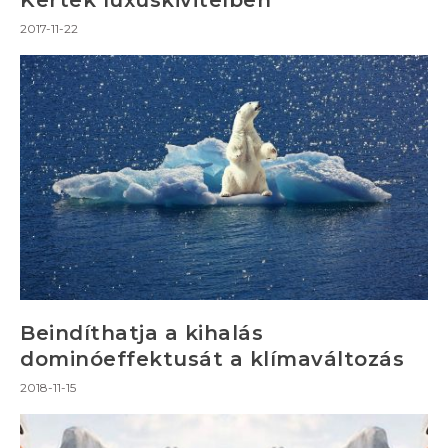
Kertek luxuskivitelben
2017-11-22
Beindíthatja a kihalás
dominóeffektusát a klímaváltozás
2018-11-15