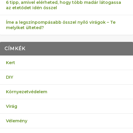
6 tipp, amivel elérheted, hogy több madár látogassa
az etetődet idén ősszel
Íme a legszínpompásabb ősszel nyíló virágok – Te
melyiket ülteted?
CÍMKÉK
Kert
DIY
Környezetvédelem
Virág
Vélemény