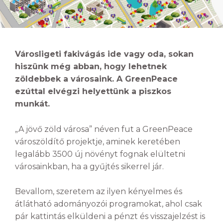
Városligeti fakivágás ide vagy oda, sokan
hiszünk még abban, hogy lehetnek
zöldebbek a városaink. A GreenPeace
ezúttal elvégzi helyettünk a piszkos
munkát.
„A jövő zöld városa” néven fut a GreenPeace
városzöldítő projektje, aminek keretében
legalább 3500 új növényt fognak elültetni
városainkban, ha a gyűjtés sikerrel jár.
Bevallom, szeretem az ilyen kényelmes és
átlátható adományozói programokat, ahol csak
pár kattintás elküldeni a pénzt és visszajelzést is