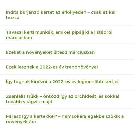
Indíts burjánzó kertet az erkélyeden – csak ez kell
hozzá
Tavaszi kerti munkák, amiket pipálj ki a listádról
márciusban
Ezeket a növényeket ültesd márciusban
Ezek lesznek a 2022-es év trendnövényei
Így fognak kinézni a 2022-es év legmenőbb kertjei
Zseniális trükk – öntözd így az orchideát, és sokkal
tovább virágzik majd
Mi lesz így a kertekkel? – nemsokára egekbe szökik a
növények ára