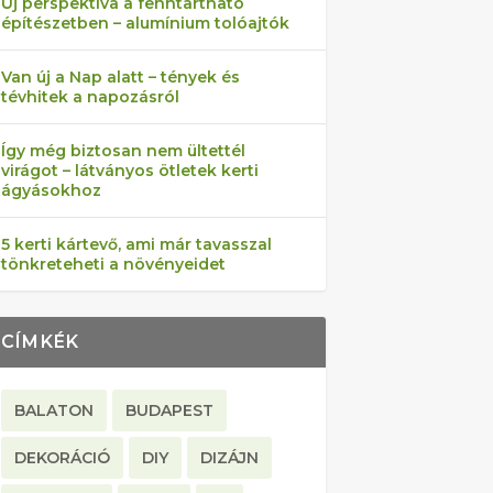
Új perspektíva a fenntartható
építészetben – alumínium tolóajtók
Van új a Nap alatt – tények és
tévhitek a napozásról
Így még biztosan nem ültettél
virágot – látványos ötletek kerti
ágyásokhoz
5 kerti kártevő, ami már tavasszal
tönkreteheti a növényeidet
CÍMKÉK
BALATON
BUDAPEST
DEKORÁCIÓ
DIY
DIZÁJN