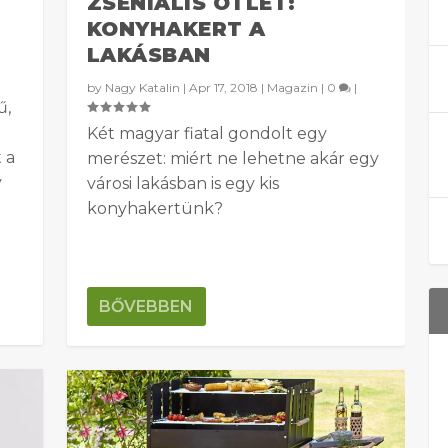
ZSENIÁLIS ÖTLET:
KONYHAKERT A
LAKÁSBAN
by
Nagy Katalin
|
Apr 17, 2018
|
Magazin
|
0
|
ű,
Két magyar fiatal gondolt egy
 a
merészet: miért ne lehetne akár egy
y
városi lakásban is egy kis
konyhakertünk?
BŐVEBBEN