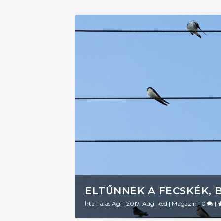
ELTŰNNEK A FECSKÉK, 
Írta
Tálas Ági
|
2017, Aug, ked
|
Magazin
|
0
|