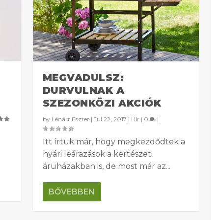
MEGVADULSZ:
DURVULNAK A
SZEZONKÖZI AKCIÓK
by
Lénárt Eszter
|
Jul 22, 2017
|
Hír
|
0
|
Itt írtuk már, hogy megkezdődtek a
nyári leárazások a kertészeti
áruházakban is, de most már az...
BŐVEBBEN