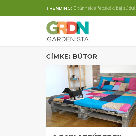
TRENDING:
Eltűnnek a fecskék, baj zúdul 
CÍMKE: BÚTOR