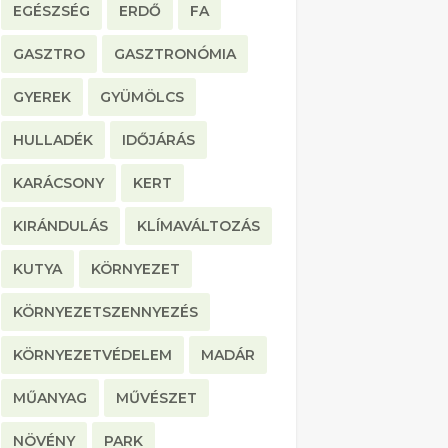
EGÉSZSÉG
ERDŐ
FA
GASZTRO
GASZTRONÓMIA
GYEREK
GYÜMÖLCS
HULLADÉK
IDŐJÁRÁS
KARÁCSONY
KERT
KIRÁNDULÁS
KLÍMAVÁLTOZÁS
KUTYA
KÖRNYEZET
KÖRNYEZETSZENNYEZÉS
KÖRNYEZETVÉDELEM
MADÁR
MŰANYAG
MŰVÉSZET
NÖVÉNY
PARK