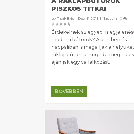
A RAKLAPBÚTOROK
PISZKOS TITKAI
by
Pisák Brigi
|
Dec 13, 2018
|
Magazin
|
0
|
Érdekelnek az egyedi megjelenés
modern bútorok? A kertben és a
nappaliban is megállják a helyüket
raklapbútorok. Engedd meg, hog
ajánljak egy vállalkozást.
BŐVEBBEN