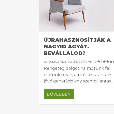
ÚJRAHASZNOSÍTJÁK A
NAGYID ÁGYÁT.
BEVÁLLALOD?
by
Suplicz Rita
|
Jul 24, 2017
|
Hír
|
0
|
Rengeteg dolgot halmozunk fel
életünk során, amitől az utánunk
jövő generáció egy szempillantás...
BŐVEBBEN