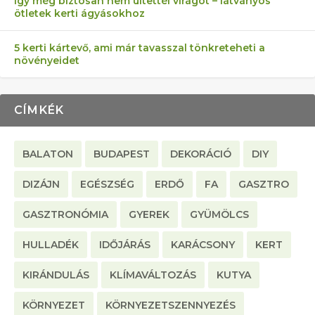
Így még biztosan nem ültettél virágot – látványos
ötletek kerti ágyásokhoz
5 kerti kártevő, ami már tavasszal tönkreteheti a
növényeidet
CÍMKÉK
BALATON
BUDAPEST
DEKORÁCIÓ
DIY
DIZÁJN
EGÉSZSÉG
ERDŐ
FA
GASZTRO
GASZTRONÓMIA
GYEREK
GYÜMÖLCS
HULLADÉK
IDŐJÁRÁS
KARÁCSONY
KERT
KIRÁNDULÁS
KLÍMAVÁLTOZÁS
KUTYA
KÖRNYEZET
KÖRNYEZETSZENNYEZÉS