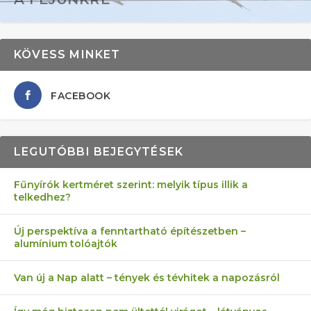
KÖVESS MINKET
FACEBOOK
LEGUTÓBBI BEJEGYTÉSEK
Fűnyírók kertméret szerint: melyik típus illik a
telkedhez?
AZ ÖNELLÁTÁS 13 PONTJA
6 LEGJOBB NÖVÉNY SZOMSZÉD
MÁRPEDIG A TŰZIJÁTÉK NEM MENŐ!
FÉLREÉRTETT KERTÉSZKEDÉS:
AKI ELDOBÁLJA A CIGICSIKKEKET,
Új perspektíva a fenntartható építészetben –
alumínium tolóajtók
KEZDŐKNEK
ELLEN
TÉRKŐ ÉS MURVA
AZ EGY KÖ…
Van új a Nap alatt – tények és tévhitek a napozásról