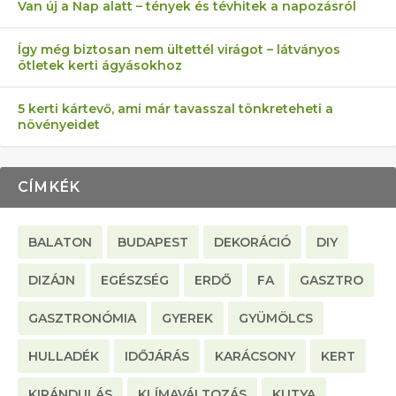
Van új a Nap alatt – tények és tévhitek a napozásról
Így még biztosan nem ültettél virágot – látványos
ötletek kerti ágyásokhoz
5 kerti kártevő, ami már tavasszal tönkreteheti a
növényeidet
CÍMKÉK
BALATON
BUDAPEST
DEKORÁCIÓ
DIY
DIZÁJN
EGÉSZSÉG
ERDŐ
FA
GASZTRO
GASZTRONÓMIA
GYEREK
GYÜMÖLCS
HULLADÉK
IDŐJÁRÁS
KARÁCSONY
KERT
KIRÁNDULÁS
KLÍMAVÁLTOZÁS
KUTYA