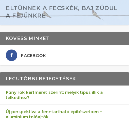
ELTŰNNEK A FECSKÉK, BAJ ZÚDUL
A FEJÜNKRE
KÖVESS MINKET
FACEBOOK
LEGUTÓBBI BEJEGYTÉSEK
Fűnyírók kertméret szerint: melyik típus illik a
telkedhez?
AZ ÖNELLÁTÁS 13 PONTJA
6 LEGJOBB NÖVÉNY SZOMSZÉD
MÁRPEDIG A TŰZIJÁTÉK NEM MENŐ!
FÉLREÉRTETT KERTÉSZKEDÉS:
AKI ELDOBÁLJA A CIGICSIKKEKET,
Új perspektíva a fenntartható építészetben –
alumínium tolóajtók
KEZDŐKNEK
ELLEN
TÉRKŐ ÉS MURVA
AZ EGY KÖ…