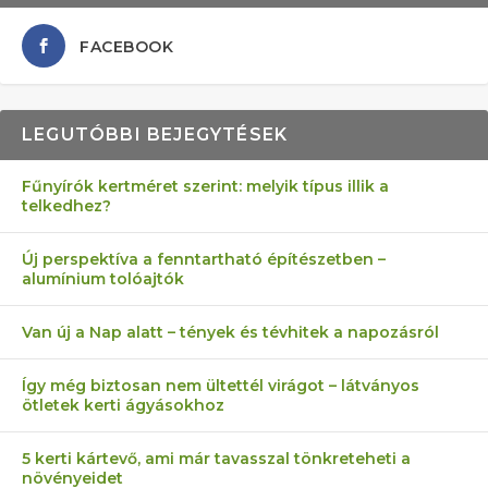
FACEBOOK
LEGUTÓBBI BEJEGYTÉSEK
Fűnyírók kertméret szerint: melyik típus illik a
telkedhez?
AZ ÖNELLÁTÁS 13 PONTJA
6 LEGJOBB NÖVÉNY SZOMSZÉD
MÁRPEDIG A TŰZIJÁTÉK NEM MENŐ!
FÉLREÉRTETT KERTÉSZKEDÉS:
AKI ELDOBÁLJA A CIGICSIKKEKET,
Új perspektíva a fenntartható építészetben –
alumínium tolóajtók
KEZDŐKNEK
ELLEN
TÉRKŐ ÉS MURVA
AZ EGY KÖ…
Van új a Nap alatt – tények és tévhitek a napozásról
Így még biztosan nem ültettél virágot – látványos
ötletek kerti ágyásokhoz
5 kerti kártevő, ami már tavasszal tönkreteheti a
növényeidet