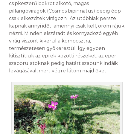
csipkeszerű bokrot alkotó, magas
pillangóvirágok (Cosmos bipinnatus) pedig épp
csak elkezdtek virágozni. Az utóbbiak persze
kapnak annyi időt, amennyi csak kell, öröm rájuk
nézni. Minden elszáradt és kornyadozó egyéb
virág viszont kikerül a komposztra,
természetesen gyökerestül. Így egyben
kitisztítjuk az eprek közötti részeket, az eper
szaporulatoknak pedig határt szabunk indáik
levágásával, mert végre látom majd őket.