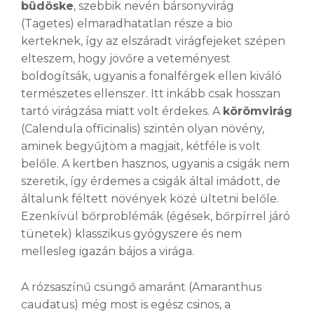
büdöske
, szebbik nevén bársonyvirág
(Tagetes) elmaradhatatlan része a bio
kerteknek, így az elszáradt virágfejeket szépen
elteszem, hogy jövőre a veteményest
boldogítsák, ugyanis a fonalférgek ellen kiváló
természetes ellenszer. Itt inkább csak hosszan
tartó virágzása miatt volt érdekes. A
körömvirág
(Calendula officinalis) szintén olyan növény,
aminek begyűjtöm a magjait, kétféle is volt
belőle. A kertben hasznos, ugyanis a csigák nem
szeretik, így érdemes a csigák által imádott, de
általunk féltett növények közé ültetni belőle.
Ezenkívül bőrproblémák (égések, bőrpírrel járó
tünetek) klasszikus gyógyszere és nem
mellesleg igazán bájos a virága.
A rózsaszínű csüngő amaránt (Amaranthus
caudatus) még most is egész csinos, a