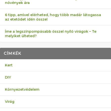
növények ára
6 tipp, amivel elérheted, hogy több madár látogassa
az etetődet idén ősszel
Íme a legszínpompásabb ősszel nyíló virágok – Te
melyiket ülteted?
CÍMKÉK
Kert
DIY
Környezetvédelem
Virág