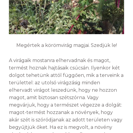
Megértek a körömvirág magjai. Szedjük le!
A virágaik mostanra elhervadnak és magot,
termést hoznak hajtásaik csúcsán. Ilyenkor két
dolgot tehetünk attól függően, mik a terveink a
területtel: az utolsó virágzásig minden
elhervadt virágot leszedünk, hogy ne hozzon
magot, amit biztosan szétszórna. Vagy
megvárjuk, hogy a természet végezze a dolgát:
magot-termést hozzanak a növények, hogy
akár szét is szóródjanak az adott területen vagy
begyűjtjük őket. Ha ez is megvolt, a növény