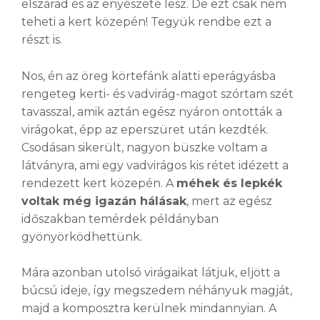
elszárad és az enyészeté lesz. De ezt csak nem
teheti a kert közepén! Tegyük rendbe ezt a
részt is.
Nos, én az öreg körtefánk alatti eperágyásba
rengeteg kerti- és vadvirág-magot szórtam szét
tavasszal, amik aztán egész nyáron ontották a
virágokat, épp az eperszüret után kezdték.
Csodásan sikerült, nagyon büszke voltam a
látványra, ami egy vadvirágos kis rétet idézett a
rendezett kert közepén. A
méhek és lepkék
voltak még igazán hálásak
, mert az egész
időszakban temérdek példányban
gyönyörködhettünk.
Mára azonban utolsó virágaikat látjuk, eljött a
búcsú ideje, így megszedem néhányuk magját,
majd a komposztra kerülnek mindannyian. A