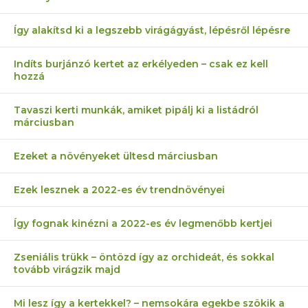
Így alakítsd ki a legszebb virágágyást, lépésről lépésre
Indíts burjánzó kertet az erkélyeden – csak ez kell
hozzá
Tavaszi kerti munkák, amiket pipálj ki a listádról
márciusban
Ezeket a növényeket ültesd márciusban
Ezek lesznek a 2022-es év trendnövényei
Így fognak kinézni a 2022-es év legmenőbb kertjei
Zseniális trükk – öntözd így az orchideát, és sokkal
tovább virágzik majd
Mi lesz így a kertekkel? – nemsokára egekbe szökik a