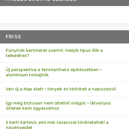
FRISS
Fűnyírók kertméret szerint: melyik típus illik a
telkedhez?
Új perspektíva a fenntartható építészetben –
alumínium tolóajtók
Van új a Nap alatt – tények és tévhitek a napozásról
Így még biztosan nem ültettél virágot – látványos
ötletek kerti ágyásokhoz
5 kerti kártevő, ami már tavasszal tönkreteheti a
növényeidet