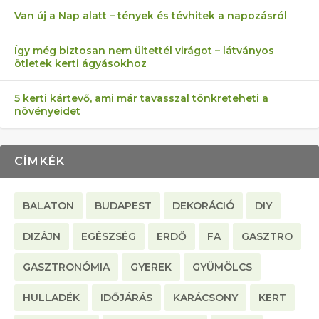
Van új a Nap alatt – tények és tévhitek a napozásról
Így még biztosan nem ültettél virágot – látványos
ötletek kerti ágyásokhoz
5 kerti kártevő, ami már tavasszal tönkreteheti a
növényeidet
CÍMKÉK
BALATON
BUDAPEST
DEKORÁCIÓ
DIY
DIZÁJN
EGÉSZSÉG
ERDŐ
FA
GASZTRO
GASZTRONÓMIA
GYEREK
GYÜMÖLCS
HULLADÉK
IDŐJÁRÁS
KARÁCSONY
KERT