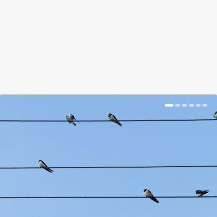
nyevvizsga.
BŐVEBBEN