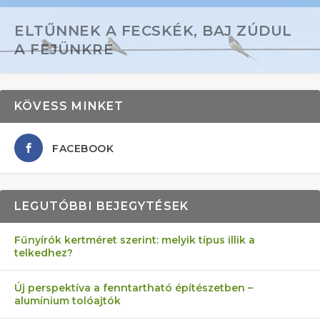
ELTŰNNEK A FECSKÉK, BAJ ZÚDUL
A FEJÜNKRE
KÖVESS MINKET
FACEBOOK
LEGUTÓBBI BEJEGYTÉSEK
Fűnyírók kertméret szerint: melyik típus illik a
telkedhez?
AZ ÖNELLÁTÁS 13 PONTJA
6 LEGJOBB NÖVÉNY SZOMSZÉD
MÁRPEDIG A TŰZIJÁTÉK NEM MENŐ!
FÉLREÉRTETT KERTÉSZKEDÉS:
AKI ELDOBÁLJA A CIGICSIKKEKET,
Új perspektíva a fenntartható építészetben –
alumínium tolóajtók
KEZDŐKNEK
ELLEN
TÉRKŐ ÉS MURVA
AZ EGY KÖ…