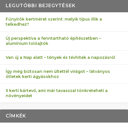
LEGUTÓBBI BEJEGYTÉSEK
Fűnyírók kertméret szerint: melyik típus illik a
telkedhez?
AZ ÖNELLÁTÁS 13 PONTJA
6 LEGJOBB NÖVÉNY SZOMSZÉD
MÁRPEDIG A TŰZIJÁTÉK NEM MENŐ!
AKI ELDOBÁLJA A CIGICSIKKEKET,
FÉLREÉRTETT KERTÉSZKEDÉS:
Új perspektíva a fenntartható építészetben –
alumínium tolóajtók
KEZDŐKNEK
ELLEN
AZ EGY KÖ…
TÉRKŐ ÉS MURVA
Van új a Nap alatt – tények és tévhitek a napozásról
Így még biztosan nem ültettél virágot – látványos
ötletek kerti ágyásokhoz
5 kerti kártevő, ami már tavasszal tönkreteheti a
növényeidet
CÍMKÉK