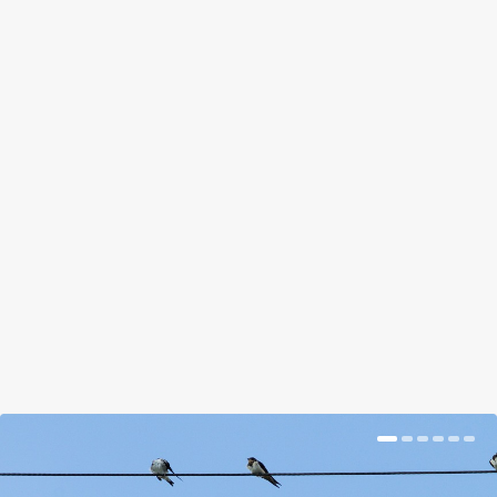
INGYEN LOCSOLÓVÍZ ÉS SZEBB
NÖVÉNYEK
by
Tálas Ági
|
Jan 17, 2018
|
Hír
|
0
|
A szobanövények imádják a hólevet
BŐVEBBEN