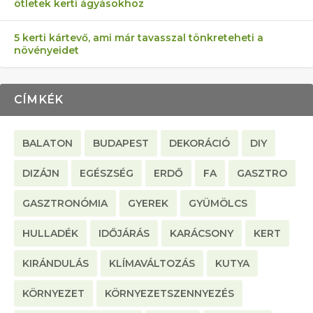
ötletek kerti ágyásokhoz
5 kerti kártevő, ami már tavasszal tönkreteheti a
növényeidet
CÍMKÉK
BALATON
BUDAPEST
DEKORÁCIÓ
DIY
DIZÁJN
EGÉSZSÉG
ERDŐ
FA
GASZTRO
GASZTRONÓMIA
GYEREK
GYÜMÖLCS
HULLADÉK
IDŐJÁRÁS
KARÁCSONY
KERT
KIRÁNDULÁS
KLÍMAVÁLTOZÁS
KUTYA
KÖRNYEZET
KÖRNYEZETSZENNYEZÉS