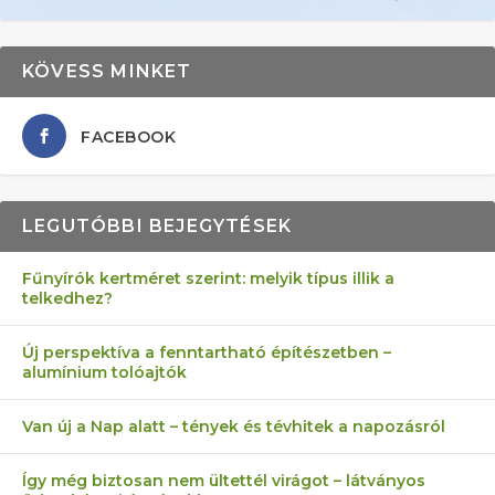
KÖVESS MINKET
FACEBOOK
LEGUTÓBBI BEJEGYTÉSEK
Fűnyírók kertméret szerint: melyik típus illik a
telkedhez?
AZ ÖNELLÁTÁS 13 PONTJA
6 LEGJOBB NÖVÉNY SZOMSZÉD
AKI ELDOBÁLJA A CIGICSIKKEKET,
FÉLREÉRTETT KERTÉSZKEDÉS:
MÁRPEDIG A TŰZIJÁTÉK NEM MENŐ!
Új perspektíva a fenntartható építészetben –
alumínium tolóajtók
KEZDŐKNEK
ELLEN
AZ EGY KÖ…
TÉRKŐ ÉS MURVA
Van új a Nap alatt – tények és tévhitek a napozásról
Így még biztosan nem ültettél virágot – látványos