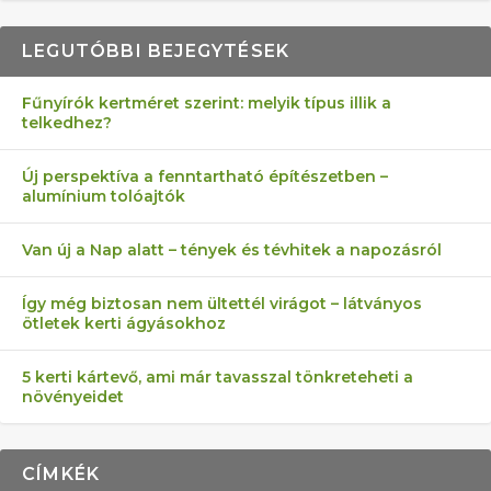
LEGUTÓBBI BEJEGYTÉSEK
Fűnyírók kertméret szerint: melyik típus illik a
telkedhez?
AZ ÖNELLÁTÁS 13 PONTJA
6 LEGJOBB NÖVÉNY SZOMSZÉD
MÁRPEDIG A TŰZIJÁTÉK NEM MENŐ!
FÉLREÉRTETT KERTÉSZKEDÉS:
AKI ELDOBÁLJA A CIGICSIKKEKET,
Új perspektíva a fenntartható építészetben –
alumínium tolóajtók
KEZDŐKNEK
ELLEN
TÉRKŐ ÉS MURVA
AZ EGY KÖ…
Van új a Nap alatt – tények és tévhitek a napozásról
Így még biztosan nem ültettél virágot – látványos
ötletek kerti ágyásokhoz
5 kerti kártevő, ami már tavasszal tönkreteheti a
növényeidet
CÍMKÉK