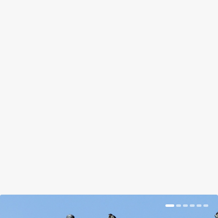
EBBŐL A GYÜMÖLCSBŐL ESZNEK
LEGTÖBBET A MAGYAROK
by
Tálas Ági
|
Aug 3, 2018
|
Kishír
|
0
|
Egy éven át vizsgálták a magyar háztartások
költéseit, amiből kiderült, hogy kevesebb
gyümölcsöt...
BŐVEBBEN